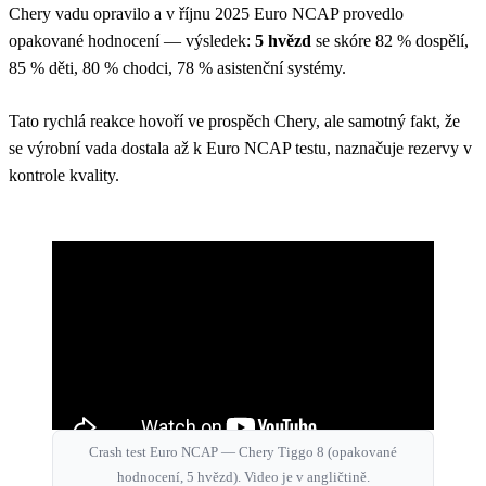
Chery vadu opravilo a v říjnu 2025 Euro NCAP provedlo
opakované hodnocení — výsledek:
5 hvězd
se skóre 82 % dospělí,
85 % děti, 80 % chodci, 78 % asistenční systémy.
Tato rychlá reakce hovoří ve prospěch Chery, ale samotný fakt, že
se výrobní vada dostala až k Euro NCAP testu, naznačuje rezervy v
kontrole kvality.
Crash test Euro NCAP — Chery Tiggo 8 (opakované
hodnocení, 5 hvězd). Video je v angličtině.