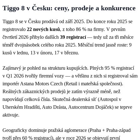
Tiggo 8 v Česku: ceny, prodeje a konkurence
Tiggo 8 se v Česku prodává od září 2025. Do konce roku 2025 se
registrovalo
22 nových kusů
, z toho 86 % na firmy. V prvním
čtvrtletí 2026 přibylo dalších
39 registrací
— tedy už za tři měsíce
téměř dvojnásobek celého roku 2025. Měsíční trend jasně roste: 9
kusů v lednu, 13 v únoru, 17 v březnu.
Zajímavý je pohled na strukturu kupujících. Plných 95 % registrací
v Q1 2026 tvořily firemní vozy — a většinu z nich si registroval sám
importér Astana Motors Czech (Retail i mateřská společnost).
Reálných zákaznických prodejů je zatím výrazně méně, než
napovídají celková čísla. Skutečná dealerská síť (Autospol v
Uherském Hradišti, Auto Drásta, Autocentrum Dojáček) se teprve
aktivuje.
Geograficky dominuje pražská aglomerace (Praha + Praha-západ
tvoří přes 60 % registrací), ale v roce 2026 se objevují první