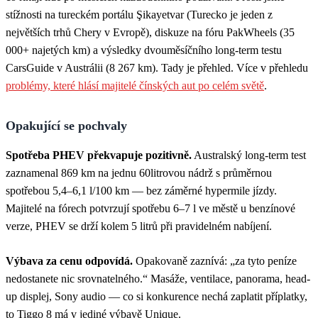
stížnosti na tureckém portálu Şikayetvar (Turecko je jeden z
největších trhů Chery v Evropě), diskuze na fóru PakWheels (35
000+ najetých km) a výsledky dvouměsíčního long-term testu
CarsGuide v Austrálii (8 267 km). Tady je přehled. Více v přehledu
problémy, které hlásí majitelé čínských aut po celém světě
.
Opakující se pochvaly
Spotřeba PHEV překvapuje pozitivně.
Australský long-term test
zaznamenal 869 km na jednu 60litrovou nádrž s průměrnou
spotřebou 5,4–6,1 l/100 km — bez záměrné hypermile jízdy.
Majitelé na fórech potvrzují spotřebu 6–7 l ve městě u benzínové
verze, PHEV se drží kolem 5 litrů při pravidelném nabíjení.
Výbava za cenu odpovídá.
Opakovaně zaznívá: „za tyto peníze
nedostanete nic srovnatelného.“ Masáže, ventilace, panorama, head-
up displej, Sony audio — co si konkurence nechá zaplatit příplatky,
to Tiggo 8 má v jediné výbavě Unique.