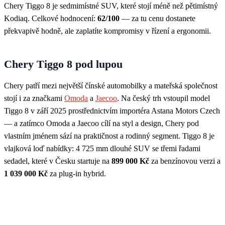
Chery Tiggo 8 je sedmimístné SUV, které stojí méně než pětimístný
Kodiaq. Celkové hodnocení:
62/100
— za tu cenu dostanete
překvapivě hodně, ale zaplatíte kompromisy v řízení a ergonomii.
Chery Tiggo 8 pod lupou
Chery patří mezi největší čínské automobilky a mateřská společnost
stojí i za značkami
Omoda
a
Jaecoo
. Na český trh vstoupil model
Tiggo 8 v září 2025 prostřednictvím importéra Astana Motors Czech
— a zatímco Omoda a Jaecoo cílí na styl a design, Chery pod
vlastním jménem sází na praktičnost a rodinný segment. Tiggo 8 je
vlajková loď nabídky: 4 725 mm dlouhé SUV se třemi řadami
sedadel, které v Česku startuje na
899 000 Kč
za benzínovou verzi a
1 039 000 Kč
za plug-in hybrid.