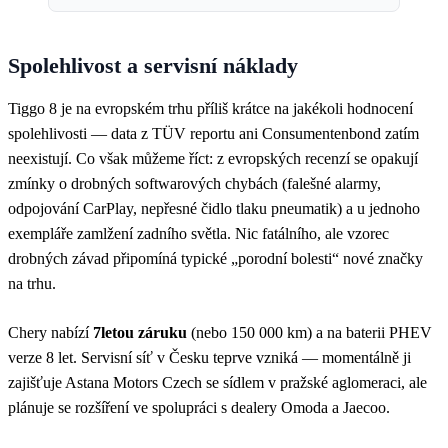
Spolehlivost a servisní náklady
Tiggo 8 je na evropském trhu příliš krátce na jakékoli hodnocení
spolehlivosti — data z TÜV reportu ani Consumentenbond zatím
neexistují. Co však můžeme říct: z evropských recenzí se opakují
zmínky o drobných softwarových chybách (falešné alarmy,
odpojování CarPlay, nepřesné čidlo tlaku pneumatik) a u jednoho
exempláře zamlžení zadního světla. Nic fatálního, ale vzorec
drobných závad připomíná typické „porodní bolesti“ nové značky
na trhu.
Chery nabízí
7letou záruku
(nebo 150 000 km) a na baterii PHEV
verze 8 let. Servisní síť v Česku teprve vzniká — momentálně ji
zajišťuje Astana Motors Czech se sídlem v pražské aglomeraci, ale
plánuje se rozšíření ve spolupráci s dealery Omoda a Jaecoo.