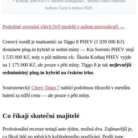
* Kodiaq: kufr 910 l v 5místné konfiguraci, 7místná verze s menším
kufrem. Ceny k dubnu 2026.
Podrobné srovnání všech čtyř modelů v našem porovnávači →
Cenový rozdíl je markantní: za Tiggo 8 PHEV (1 039 000 Kč)
dostanete plug-in hybrid se sedmi místy — Kia Sorento PHEV stojí
1 535 000 Kč, tedy o půl milionu víc. Škoda Kodiaq PHEV vyjde
na 1 175 000 Kč, ale pouze s pěti místy. Tiggo 8 je tak
nejlevnější
sedmimístný plug-in hybrid na českém trhu
.
Sourozenecký
Chery Tiggo 7
nabízí podobnou filozofii v menším
balení za nižší cenu — ale pouze s pěti místy.
Co říkají skuteční majitelé
Profesionální recenze testují auto týden, možná dva. Zajímavější je,
co říkají lidé po měsících každodenního používání. Prošli jsme