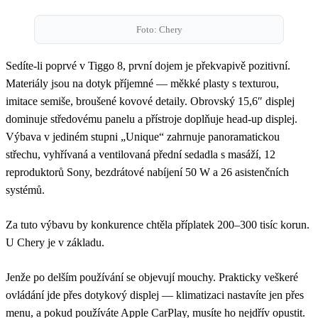
Foto: Chery
Sedíte-li poprvé v Tiggo 8, první dojem je překvapivě pozitivní.
Materiály jsou na dotyk příjemné — měkké plasty s texturou,
imitace semiše, broušené kovové detaily. Obrovský 15,6″ displej
dominuje středovému panelu a přístroje doplňuje head-up displej.
Výbava v jediném stupni „Unique“ zahrnuje panoramatickou
střechu, vyhřívaná a ventilovaná přední sedadla s masáží, 12
reproduktorů Sony, bezdrátové nabíjení 50 W a 26 asistenčních
systémů.
Za tuto výbavu by konkurence chtěla příplatek 200–300 tisíc korun.
U Chery je v základu.
Jenže po delším používání se objevují mouchy. Prakticky veškeré
ovládání jde přes dotykový displej — klimatizaci nastavíte jen přes
menu, a pokud používáte Apple CarPlay, musíte ho nejdřív opustit.