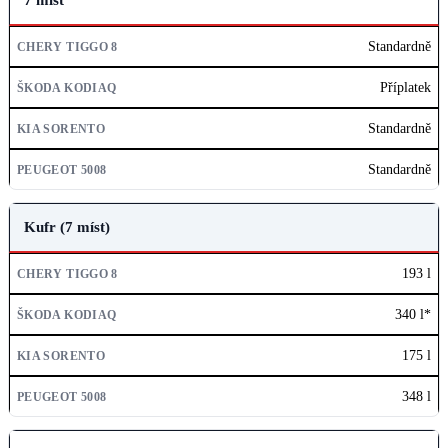
Standardně
Příplatek
Standardně
Standardně
Kufr (7 míst)
193 l
340 l*
175 l
348 l