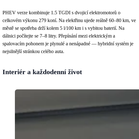
PHEV verze kombinuje 1.5 TGDI s dvojicí elektromotorů o
celkovém výkonu 279 koní. Na elektřinu ujede reálně 60–80 km, ve
městě se spotřeba drží kolem 5 l/100 km i s vybitou baterií. Na
dálnici počítejte se 7–8 litry. Přepínání mezi elektrickým a
spalovacím pohonem je plynulé a nenápadné — hybridní systém je
nejsilnější stránkou celého auta.
Interiér a každodenní život