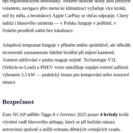
trpí ergonomickými nedostatky. Některé důležité ikony jsou překryté
volantem, navigace přes menu ke klimatizaci vyžaduje více kroků,
než by měla, a bezdrátový Apple CarPlay se občas odpojuje. Chery
nabízí i hlasového asistenta — v Polsku funguje v polštině, v
českém prostředí zatím bez lokalizace.
Adaptivní tempomat funguje v přímém směru spolehlivě, ale několik
recenzentů zaznamenalo falešné brzdění při míjení kamionů.
Asistent udržování v pruhu reaguje nejistě. Technologie V2L
(Vehicle-to-Load) u PHEV verze umožňuje napájet externí zařízení
výkonem 3,3 kW — praktický bonus pro kempování nebo nouzové
situace.
Bezpečnost
Euro NCAP udělilo Tiggo 8 v červenci 2025 pouze
4 hvězdy
kvůli
výrobní vadě hlavového airbagu, který se při bočním nárazu
nerozvinul správně a snížil ochranu dětských cestujících vzadu.