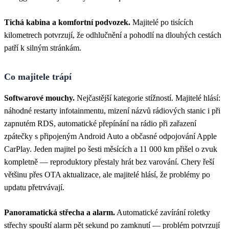
Tichá kabina a komfortní podvozek.
Majitelé po tisících
kilometrech potvrzují, že odhlučnění a pohodlí na dlouhých cestách
patří k silným stránkám.
Co majitele trápí
Softwarové mouchy.
Nejčastější kategorie stížností. Majitelé hlásí:
náhodné restarty infotainmentu, mizení názvů rádiových stanic i při
zapnutém RDS, automatické přepínání na rádio při zařazení
zpátečky s připojeným Android Auto a občasné odpojování Apple
CarPlay. Jeden majitel po šesti měsících a 11 000 km přišel o zvuk
kompletně — reproduktory přestaly hrát bez varování. Chery řeší
většinu přes OTA aktualizace, ale majitelé hlásí, že problémy po
updatu přetrvávají.
Panoramatická střecha a alarm.
Automatické zavírání roletky
střechy spouští alarm pět sekund po zamknutí — problém potvrzují