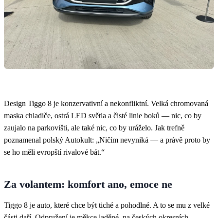
Design Tiggo 8 je konzervativní a nekonfliktní. Velká chromovaná
maska chladiče, ostrá LED světla a čisté linie boků — nic, co by
zaujalo na parkovišti, ale také nic, co by uráželo. Jak trefně
poznamenal polský Autokult: „Ničím nevyniká — a právě proto by
se ho měli evropští rivalové bát.“
Za volantem: komfort ano, emoce ne
Tiggo 8 je auto, které chce být tiché a pohodlné. A to se mu z velké
části daří. Odpružení je měkce laděné, na českých okresních