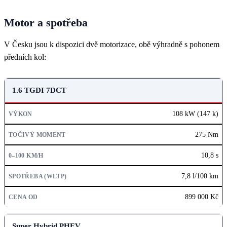
Motor a spotřeba
V Česku jsou k dispozici dvě motorizace, obě výhradně s pohonem
předních kol:
MOTOR
1.6 TGDI 7DCT
VÝKON
108 kW (147 k)
TOČIVÝ MOMENT
275 Nm
0–100 KM/H
10,8 s
SPOTŘEBA (WLTP)
7,8 l/100 km
CENA OD
899 000 Kč
Super Hybrid PHEV