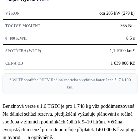
cca 205 kW (279 k)
365 Nm
8,5 s
1,1 l/100 km*
1 039 000 Kč
* WLTP spotřeba PHEV. Reálná spotřeba s vybitou baterií cca 5–7 l/100
km.
Benzínová verze s 1.6 TGDI je pro 1 748 kg vůz poddimenzovaná.
Na dálnici schází rezerva, předjíždění vyžaduje plánování a reálná
spotřeba v zimních podmínkách šplhá k 9–10 litrům. Většina
evropských recenzí proto doporučuje příplatek 140 000 Kč za plug-
in hybrid — a oprávněně.