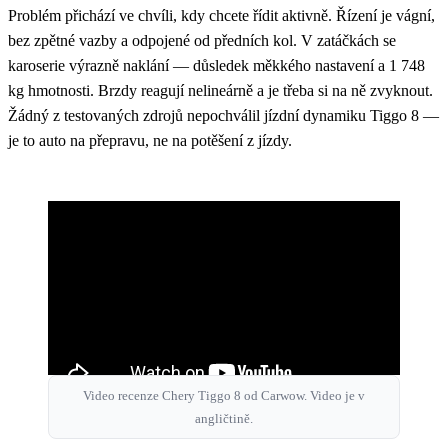
Problém přichází ve chvíli, kdy chcete řídit aktivně. Řízení je vágní,
bez zpětné vazby a odpojené od předních kol. V zatáčkách se
karoserie výrazně naklání — důsledek měkkého nastavení a 1 748
kg hmotnosti. Brzdy reagují nelineárně a je třeba si na ně zvyknout.
Žádný z testovaných zdrojů nepochválil jízdní dynamiku Tiggo 8 —
je to auto na přepravu, ne na potěšení z jízdy.
Video recenze Chery Tiggo 8 od Carwow. Video je v
angličtině.