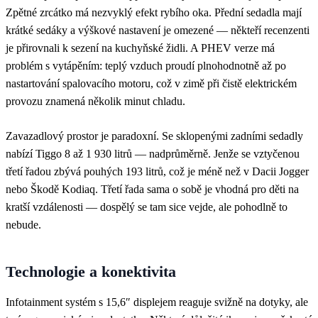
Zpětné zrcátko má nezvyklý efekt rybího oka. Přední sedadla mají
krátké sedáky a výškové nastavení je omezené — někteří recenzenti
je přirovnali k sezení na kuchyňské židli. A PHEV verze má
problém s vytápěním: teplý vzduch proudí plnohodnotně až po
nastartování spalovacího motoru, což v zimě při čistě elektrickém
provozu znamená několik minut chladu.
Zavazadlový prostor je paradoxní. Se sklopenými zadními sedadly
nabízí Tiggo 8 až 1 930 litrů — nadprůměrně. Jenže se vztyčenou
třetí řadou zbývá pouhých 193 litrů, což je méně než v Dacii Jogger
nebo Škodě Kodiaq. Třetí řada sama o sobě je vhodná pro děti na
kratší vzdálenosti — dospělý se tam sice vejde, ale pohodlně to
nebude.
Technologie a konektivita
Infotainment systém s 15,6″ displejem reaguje svižně na dotyky, ale