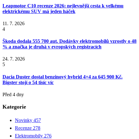
Leapmotor C10 recenze 2026: nejlevnější cesta k velkému
elektrickému SUV má jeden háček
11. 7. 2026
4
Škoda dodala 555 700 aut. Dodávky elektromobilů vzrostly o 48
% a značka je druhá v evropských registracích
24. 7. 2026
5
Dacia Duster dostal benzinový hybrid 4×4 za 645 900 Kč.
Bigster stojí o 54 tisíc víc
Před 4 dny
Kategorie
Novinky
457
Recenze
278
Elektromobily
276