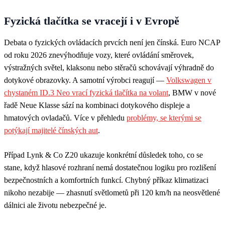
Fyzická tlačítka se vracejí i v Evropě
Debata o fyzických ovládacích prvcích není jen čínská. Euro NCAP
od roku 2026 znevýhodňuje vozy, které ovládání směrovek,
výstražných světel, klaksonu nebo stěračů schovávají výhradně do
dotykové obrazovky. A samotní výrobci reagují —
Volkswagen v
chystaném ID.3 Neo vrací fyzická tlačítka na volant
, BMW v nové
řadě Neue Klasse sází na kombinaci dotykového displeje a
hmatových ovladačů. Více v přehledu
problémy, se kterými se
potýkají majitelé čínských aut
.
Případ Lynk & Co Z20 ukazuje konkrétní důsledek toho, co se
stane, když hlasové rozhraní nemá dostatečnou logiku pro rozlišení
bezpečnostních a komfortních funkcí. Chybný příkaz klimatizaci
nikoho nezabije — zhasnutí světlometů při 120 km/h na neosvětlené
dálnici ale životu nebezpečné je.