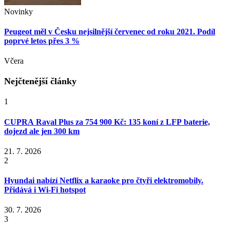
Novinky
Peugeot měl v Česku nejsilnější červenec od roku 2021. Podíl
poprvé letos přes 3 %
Včera
Nejčtenější články
1
CUPRA Raval Plus za 754 900 Kč: 135 koní z LFP baterie,
dojezd ale jen 300 km
21. 7. 2026
2
Hyundai nabízí Netflix a karaoke pro čtyři elektromobily.
Přidává i Wi-Fi hotspot
30. 7. 2026
3