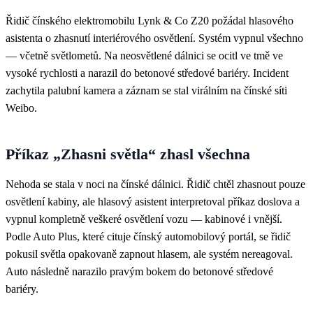
Řidič čínského elektromobilu Lynk & Co Z20 požádal hlasového
asistenta o zhasnutí interiérového osvětlení. Systém vypnul všechno
— včetně světlometů. Na neosvětlené dálnici se ocitl ve tmě ve
vysoké rychlosti a narazil do betonové středové bariéry. Incident
zachytila palubní kamera a záznam se stal virálním na čínské síti
Weibo.
Příkaz „Zhasni světla“ zhasl všechna
Nehoda se stala v noci na čínské dálnici. Řidič chtěl zhasnout pouze
osvětlení kabiny, ale hlasový asistent interpretoval příkaz doslova a
vypnul kompletně veškeré osvětlení vozu — kabinové i vnější.
Podle Auto Plus, které cituje čínský automobilový portál, se řidič
pokusil světla opakovaně zapnout hlasem, ale systém nereagoval.
Auto následně narazilo pravým bokem do betonové středové
bariéry.