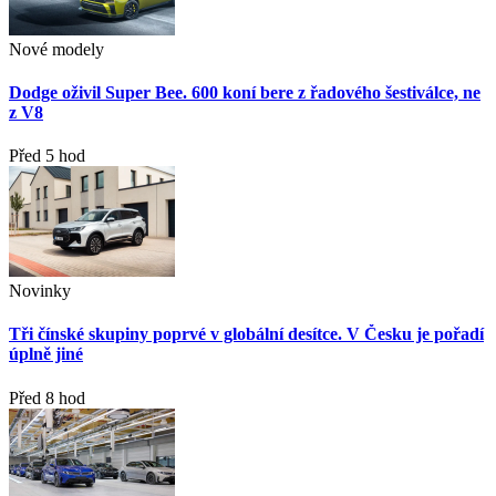
Nové modely
Dodge oživil Super Bee. 600 koní bere z řadového šestiválce, ne
z V8
Před 5 hod
Novinky
Tři čínské skupiny poprvé v globální desítce. V Česku je pořadí
úplně jiné
Před 8 hod