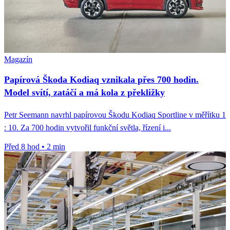
Magazín
Papírová Škoda Kodiaq vznikala přes 700 hodin.
Model svítí, zatáčí a má kola z překližky
Petr Seemann navrhl papírovou Škodu Kodiaq Sportline v měřítku 1
: 10. Za 700 hodin vytvořil funkční světla, řízení i...
Před 8 hod
•
2 min