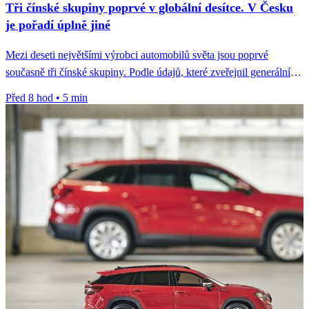
Tři čínské skupiny poprvé v globální desítce. V Česku
je pořadí úplně jiné
Mezi deseti největšími výrobci automobilů světa jsou poprvé
současně tři čínské skupiny. Podle údajů, které zveřejnil generální
tajemník Čínského sdružení...
Před 8 hod
•
5 min