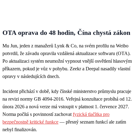
OTA oprava do 48 hodin, Čína chystá zákon
Mu Jun, jeden z manažerů Lynk & Co, na svém profilu na Weibo
potvrdil, že závadu opravila vzdálená aktualizace softwaru (OTA).
Po aktualizaci systém neumožní vypnout vnější osvětlení hlasovým
příkazem, pokud je vůz v pohybu. Zeekr a Deepal nasadily vlastní
opravy v následujících dnech.
Incident přichází v době, kdy čínské ministerstvo průmyslu pracuje
na revizi normy GB 4094-2016. Veřejná konzultace probíhá od 12.
února 2026 a nová verze má vstoupit v platnost 1. července 2027.
Norma počítá s povinností zachovat
fyzická tlačítka pro
bezpečnostně kritické funkce
— přesný seznam funkcí ale zatím
nebyl finalizován.