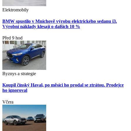
Elektromobily
BMW spustilo v Mnichově výrobu elektrického sedanu i3.
Výrobní náklady klesají o dalších 10 %
Před 9 hod
Byznys a strategie
Koupil čínský Haval, po měsíci ho prodal se ztrátou. Prodejce
ho ignoroval
Včera