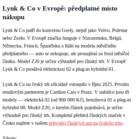
Lynk & Co v Evropě: předplatné místo
nákupu
Lynk & Co patří do koncernu Geely, stejně jako Volvo, Polestar
nebo Zeekr. V Evropě značka funguje v Nizozemsku, Belgii,
Německu, Francii, Španělsku a Itálii na modelu měsíčního
předplatného — auto se nekupuje, ale pronajímá za fixní měsíční
částku. Model Z20 je určen výhradně pro čínský trh. V Evropě
Lynk & Co prodává elektrickou 02 a plug-in hybridní 01.
Lynk & Co na český trh oficiálně vstoupilo v říjnu 2025. Prvním
retailovým partnerem je Cardion Cars v Praze. V nabídce jsou tři
modely — elektrická 02 (od 900 000 Kč), benzínová 01 a plug-in
hybridní 08. Model Z20, o kterém článek pojednává, je určen
výhradně pro čínský trh. Kompletní přehled čínských značek v
Česku najdete v našem
průvodci čínských aut na českém trhu
.
Zdroje: