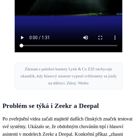
Záznam z palubní kamery Lynk & Co Z20 zachycuje
okamžik, kdy hlasový asistent vypnul světlomety za jízdy
na dálnici. Zdroj: Weibo
Problém se týká i Zeekr a Deepal
Po zveřejnění videa začali majitelé dalších čínských značek testovat
své systémy. Ukázalo se, že obdobným chováním trpí i hlasoví
asistenti v modelech Zeekr a Deepal. Konkrétní příkaz „zhasni