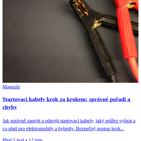
Magazín
Startovací kabely krok za krokem: správné pořadí a
chyby
Jak správně zapojit a odpojit startovací kabely, jaký průřez vybrat a
co platí pro elektromobily a hybridy. Bezpečný postup krok...
Před 5 hod
•
12 min