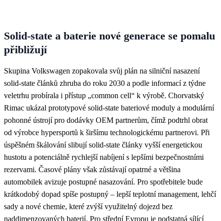
Solid‑state a baterie nové generace se pomalu
přibližují
Skupina Volkswagen zopakovala svůj plán na silniční nasazení
solid‑state článků zhruba do roku 2030 a podle informací z týdne
veletrhu probírala i přístup „common cell“ k výrobě. Chorvatský
Rimac ukázal prototypové solid‑state bateriové moduly a modulární
pohonné ústrojí pro dodávky OEM partnerům, čímž podtrhl obrat
od výrobce hypersportů k širšímu technologickému partnerovi. Při
úspěšném škálování slibují solid‑state články vyšší energetickou
hustotu a potenciálně rychlejší nabíjení s lepšími bezpečnostními
rezervami. Časové plány však zůstávají opatrné a většina
automobilek avizuje postupné nasazování. Pro spotřebitele bude
krátkodobý dopad spíše postupný – lepší teplotní management, lehčí
sady a nové chemie, které zvýší využitelný dojezd bez
naddimenzovaných baterií. Pro střední Evropu je podstatná sílící