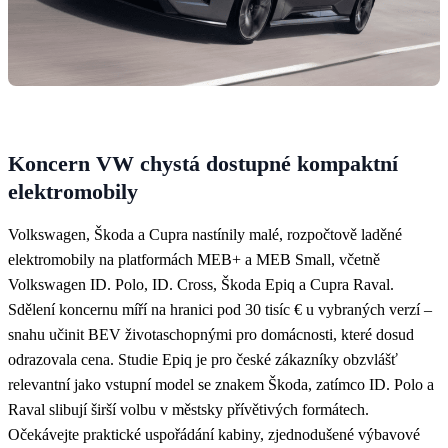
Koncern VW chystá dostupné kompaktní
elektromobily
Volkswagen, Škoda a Cupra nastínily malé, rozpočtově laděné
elektromobily na platformách MEB+ a MEB Small, včetně
Volkswagen ID. Polo, ID. Cross, Škoda Epiq a Cupra Raval.
Sdělení koncernu míří na hranici pod 30 tisíc € u vybraných verzí –
snahu učinit BEV životaschopnými pro domácnosti, které dosud
odrazovala cena. Studie Epiq je pro české zákazníky obzvlášť
relevantní jako vstupní model se znakem Škoda, zatímco ID. Polo a
Raval slibují širší volbu v městsky přívětivých formátech.
Očekávejte praktické uspořádání kabiny, zjednodušené výbavové