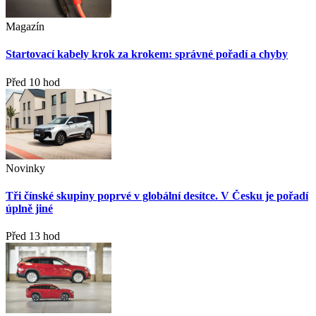
Magazín
Startovací kabely krok za krokem: správné pořadí a chyby
Před 10 hod
Novinky
Tři čínské skupiny poprvé v globální desítce. V Česku je pořadí
úplně jiné
Před 13 hod