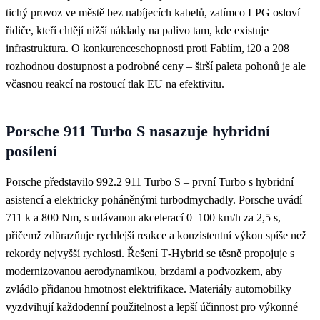
tichý provoz ve městě bez nabíjecích kabelů, zatímco LPG osloví
řidiče, kteří chtějí nižší náklady na palivo tam, kde existuje
infrastruktura. O konkurenceschopnosti proti Fabiím, i20 a 208
rozhodnou dostupnost a podrobné ceny – širší paleta pohonů je ale
včasnou reakcí na rostoucí tlak EU na efektivitu.
Porsche 911 Turbo S nasazuje hybridní
posílení
Porsche představilo 992.2 911 Turbo S – první Turbo s hybridní
asistencí a elektricky poháněnými turbodmychadly. Porsche uvádí
711 k a 800 Nm, s udávanou akcelerací 0–100 km/h za 2,5 s,
přičemž zdůrazňuje rychlejší reakce a konzistentní výkon spíše než
rekordy nejvyšší rychlosti. Řešení T‑Hybrid se těsně propojuje s
modernizovanou aerodynamikou, brzdami a podvozkem, aby
zvládlo přidanou hmotnost elektrifikace. Materiály automobilky
vyzdvihují každodenní použitelnost a lepší účinnost pro výkonné