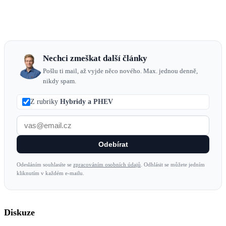
Nechci zmeškat další články
Pošlu ti mail, až vyjde něco nového. Max. jednou denně,
nikdy spam.
Z rubriky
Hybridy a PHEV
Odebírat
Odesláním souhlasíte se
zpracováním osobních údajů
. Odhlásit se můžete jedním
kliknutím v každém e-mailu.
Diskuze