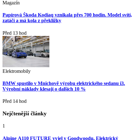
Magazín
Papírová Škoda Kodiaq vznikala přes 700 hodin. Model svítí,
zatáčí a má kola z překližky
Před 13 hod
Elektromobily
BMW spustilo v Mnichově výrobu elektrického sedanu i3.
Výrobní náklady klesají o dalších 10 %
Před 14 hod
Nejčtenější články
1
Alpine A110 FUTURE vyjel v Goodwoodu. Elektrický