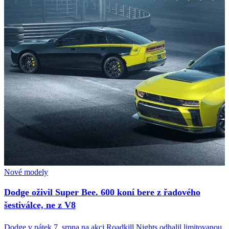
Nové modely
Dodge oživil Super Bee. 600 koní bere z řadového
šestiválce, ne z V8
Dodge v pátek 7. srpna na akci Roadkill Nights odhalil limitovanou