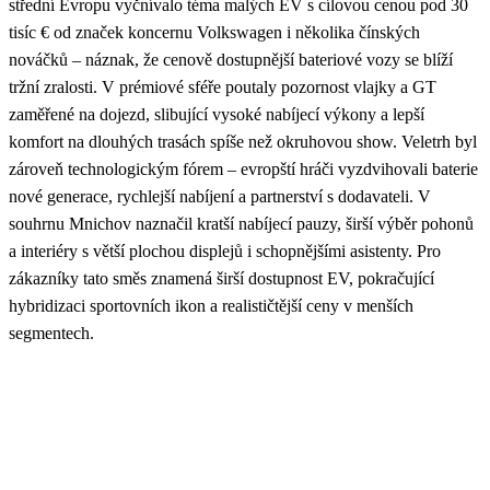
střední Evropu vyčnívalo téma malých EV s cílovou cenou pod 30
tisíc € od značek koncernu Volkswagen i několika čínských
nováčků – náznak, že cenově dostupnější bateriové vozy se blíží
tržní zralosti. V prémiové sféře poutaly pozornost vlajky a GT
zaměřené na dojezd, slibující vysoké nabíjecí výkony a lepší
komfort na dlouhých trasách spíše než okruhovou show. Veletrh byl
zároveň technologickým fórem – evropští hráči vyzdvihovali baterie
nové generace, rychlejší nabíjení a partnerství s dodavateli. V
souhrnu Mnichov naznačil kratší nabíjecí pauzy, širší výběr pohonů
a interiéry s větší plochou displejů i schopnějšími asistenty. Pro
zákazníky tato směs znamená širší dostupnost EV, pokračující
hybridizaci sportovních ikon a realističtější ceny v menších
segmentech.