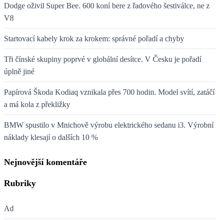
Dodge oživil Super Bee. 600 koní bere z řadového šestiválce, ne z
V8
Startovací kabely krok za krokem: správné pořadí a chyby
Tři čínské skupiny poprvé v globální desítce. V Česku je pořadí
úplně jiné
Papírová Škoda Kodiaq vznikala přes 700 hodin. Model svítí, zatáčí
a má kola z překližky
BMW spustilo v Mnichově výrobu elektrického sedanu i3. Výrobní
náklady klesají o dalších 10 %
Nejnovější komentáře
Rubriky
Ad