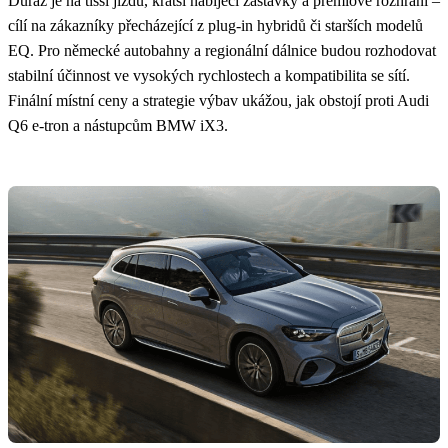
Důraz je na tišší jízdu, kratší nabíjecí zastávky a prémiové rozhraní –
cílí na zákazníky přecházející z plug‑in hybridů či starších modelů
EQ. Pro německé autobahny a regionální dálnice budou rozhodovat
stabilní účinnost ve vysokých rychlostech a kompatibilita se sítí.
Finální místní ceny a strategie výbav ukážou, jak obstojí proti Audi
Q6 e‑tron a nástupcům BMW iX3.