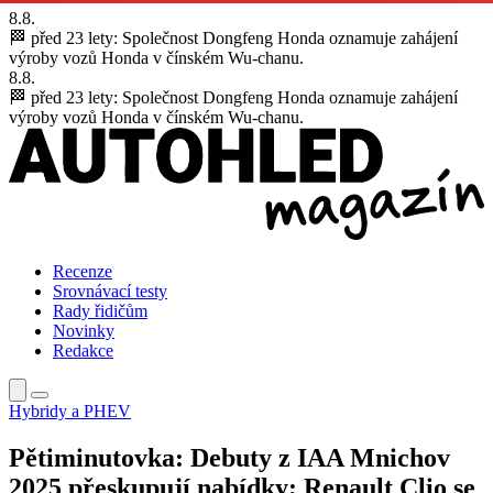
8.8.
🏁 před 23 lety:
Společnost Dongfeng Honda oznamuje zahájení
výroby vozů Honda v čínském Wu-chanu.
8.8.
🏁 před 23 lety:
Společnost Dongfeng Honda oznamuje zahájení
výroby vozů Honda v čínském Wu-chanu.
Recenze
Srovnávací testy
Rady řidičům
Novinky
Redakce
Hybridy a PHEV
Pětiminutovka: Debuty z IAA Mnichov
2025 přeskupují nabídky; Renault Clio se