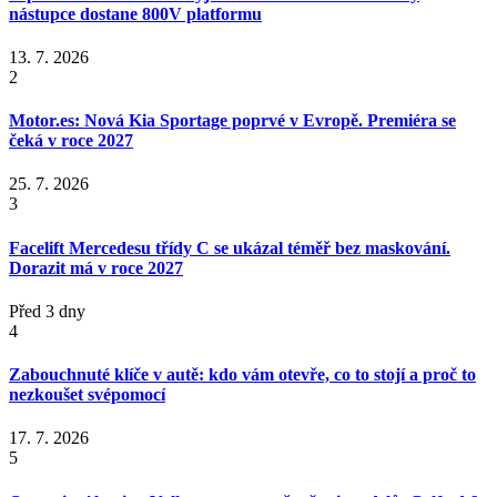
nástupce dostane 800V platformu
13. 7. 2026
2
Motor.es: Nová Kia Sportage poprvé v Evropě. Premiéra se
čeká v roce 2027
25. 7. 2026
3
Facelift Mercedesu třídy C se ukázal téměř bez maskování.
Dorazit má v roce 2027
Před 3 dny
4
Zabouchnuté klíče v autě: kdo vám otevře, co to stojí a proč to
nezkoušet svépomocí
17. 7. 2026
5