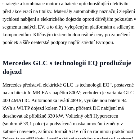
strategie a kombinace motoru a baterie upřednostňující efektivitu
před akcelerací na titulky. Materiály automobilky naznačují zlepšení
rychlosti nabíjení a elektrického dojezdu oproti dřívějším pokusům v
segmentu malých EV, a to díky vylepšeným platformám a sdíleným
komponentům. Klíčovým testem budou reálné ceny po započtení
pobídek a šíře dealerské podpory napříč střední Evropou.
Mercedes GLC s technologií EQ prodlužuje
dojezd
Mercedes představil elektrické GLC „s technologií EQ“, postavené
na architektuře MB.EA s napětím 800V; vrcholem je varianta GLC
400 4MATIC. Automobilka uvádí 489 k, využitelnou baterii 94
kWh a WLTP dojezd kolem 713 km, přičemž DC nabíjení má
dosahovat až přibližně 330 kW. Volitelný obří Hyperscreen
(souhrnně 39,1 palce) a podsvícená maska umocňují změny v
kabině i navenek, zatímco formát SUV cílí na rodinnou praktičnost.