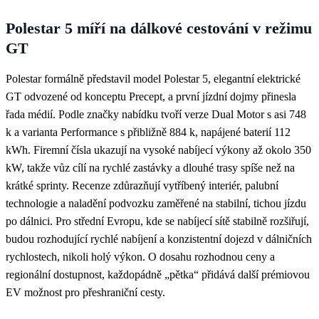
Polestar 5 míří na dálkové cestování v režimu
GT
Polestar formálně představil model Polestar 5, elegantní elektrické
GT odvozené od konceptu Precept, a první jízdní dojmy přinesla
řada médií. Podle značky nabídku tvoří verze Dual Motor s asi 748
k a varianta Performance s přibližně 884 k, napájené baterií 112
kWh. Firemní čísla ukazují na vysoké nabíjecí výkony až okolo 350
kW, takže vůz cílí na rychlé zastávky a dlouhé trasy spíše než na
krátké sprinty. Recenze zdůrazňují vytříbený interiér, palubní
technologie a naladění podvozku zaměřené na stabilní, tichou jízdu
po dálnici. Pro střední Evropu, kde se nabíjecí sítě stabilně rozšiřují,
budou rozhodující rychlé nabíjení a konzistentní dojezd v dálničních
rychlostech, nikoli holý výkon. O dosahu rozhodnou ceny a
regionální dostupnost, každopádně „pětka“ přidává další prémiovou
EV možnost pro přeshraniční cesty.