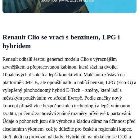
Renault Clio se vrací s benzinem, LPG i
hybridem
Renault odhalil šestou generaci modelu Clio s výraznějším
zevnějškem a přepracovanou kabinou, která sází na dvojici
10palcových displejů a lepší konektivitu. Malé auto zůstává na
platformě CMF‑B, ale opouští naftu a nabízí benzin, LPG (Eco‑G) a
vylepšený plnohodnotný hybrid E‑Tech – změny, které ladí s
městským používáním ve střední Evropě. Podle značky nový
koncept přináší více bezpečnostních technologií a lepší vnímanou
kvalitu, přičemž zachovává známé rozměry přívětivé k parkování.
Údaje o pohonech jsou dle výrobce a kladou důraz na účinnost před
absolutním výkonem, což je důležité pro české a regionální kupce,
kteří hledí na provozní náklady. Hybrid cílí na nízké emise CO2 a