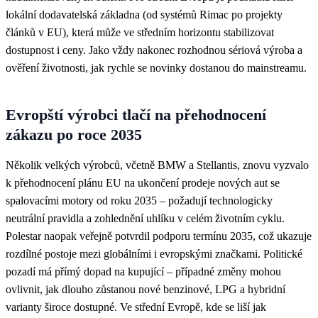
lokální dodavatelská základna (od systémů Rimac po projekty
článků v EU), která může ve středním horizontu stabilizovat
dostupnost i ceny. Jako vždy nakonec rozhodnou sériová výroba a
ověření životnosti, jak rychle se novinky dostanou do mainstreamu.
Evropští výrobci tlačí na přehodnocení
zákazu po roce 2035
Několik velkých výrobců, včetně BMW a Stellantis, znovu vyzvalo
k přehodnocení plánu EU na ukončení prodeje nových aut se
spalovacími motory od roku 2035 – požadují technologicky
neutrální pravidla a zohlednění uhlíku v celém životním cyklu.
Polestar naopak veřejně potvrdil podporu termínu 2035, což ukazuje
rozdílné postoje mezi globálními i evropskými značkami. Politické
pozadí má přímý dopad na kupující – případné změny mohou
ovlivnit, jak dlouho zůstanou nové benzinové, LPG a hybridní
varianty široce dostupné. Ve střední Evropě, kde se liší jak