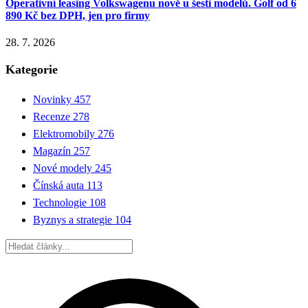
Operativní leasing Volkswagenu nově u šesti modelů. Golf od 6
890 Kč bez DPH, jen pro firmy
28. 7. 2026
Kategorie
Novinky
457
Recenze
278
Elektromobily
276
Magazín
257
Nové modely
245
Čínská auta
113
Technologie
108
Byznys a strategie
104
Hledat: