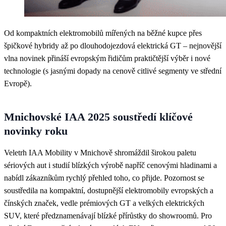
Od kompaktních elektromobilů mířených na běžné kupce přes
špičkové hybridy až po dlouhodojezdová elektrická GT – nejnovější
vlna novinek přináší evropským řidičům praktičtější výběr i nové
technologie (s jasnými dopady na cenově citlivé segmenty ve střední
Evropě).
Mnichovské IAA 2025 soustředí klíčové
novinky roku
Veletrh IAA Mobility v Mnichově shromáždil širokou paletu
sériových aut i studií blízkých výrobě napříč cenovými hladinami a
nabídl zákazníkům rychlý přehled toho, co přijde. Pozornost se
soustředila na kompaktní, dostupnější elektromobily evropských a
čínských značek, vedle prémiových GT a velkých elektrických
SUV, které předznamenávají blízké přírůstky do showroomů. Pro