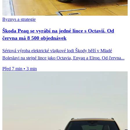
Byznys a strategie
Škoda Peaq se vyrábí na jedné lince s Octavií. Od
června má 8 500 objednávek
Sériová výroba elektrické vlajkové lodi Škody běží v Mladé
Boleslavi na stejné lince jako Octavia, Enyaq a Elroq. Od června...
Před 7 min
•
3 min