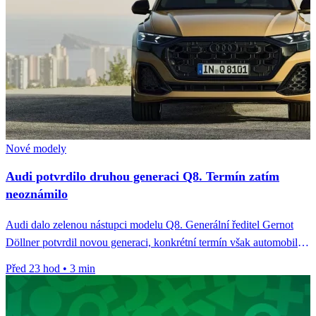
Nové modely
Audi potvrdilo druhou generaci Q8. Termín zatím
neoznámilo
Audi dalo zelenou nástupci modelu Q8. Generální ředitel Gernot
Döllner potvrdil novou generaci, konkrétní termín však automobilka
zatím neoznámila.
Před 23 hod
•
3 min