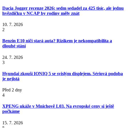
Dacia Jogger recenze 2026: sedm sedadel za 425 tisíc, ale jednu
hvězdičku v NCAP by rodiny měly znát
10. 7. 2026
2
Benzin E10 ničí stará auta? Rizikem je nekompatibilita a
dlouhé stání
24. 7. 2026
3
Hyundai zkouší IONIQ 5 se svislým displejem. Sériová podoba
je nejistá
Před 2 dny
4
XPENG ukáže v Mnichově L03. Na evropské ceny si ještě
počkáme
15. 7. 2026
5