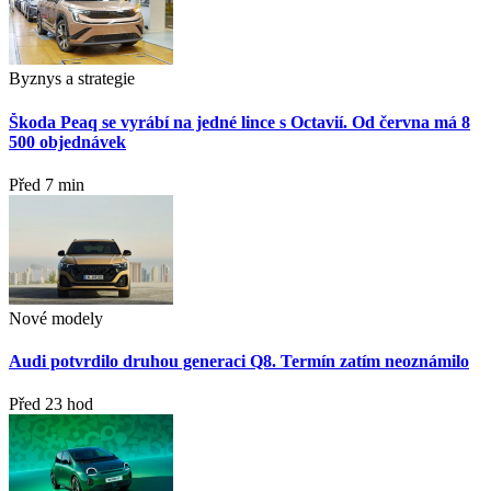
Byznys a strategie
Škoda Peaq se vyrábí na jedné lince s Octavií. Od června má 8
500 objednávek
Před 7 min
Nové modely
Audi potvrdilo druhou generaci Q8. Termín zatím neoznámilo
Před 23 hod