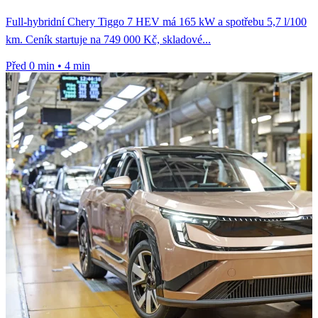
Full-hybridní Chery Tiggo 7 HEV má 165 kW a spotřebu 5,7 l/100
km. Ceník startuje na 749 000 Kč, skladové...
Před 0 min
•
4 min