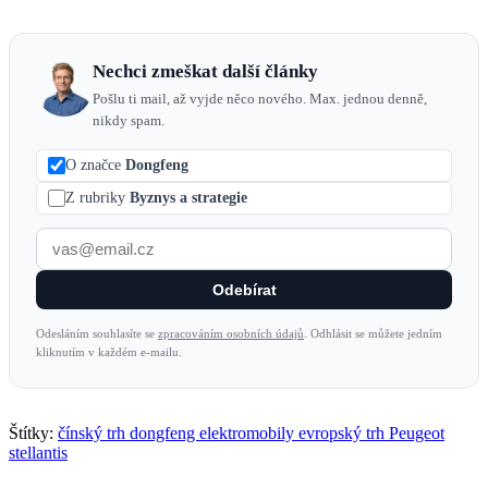
Nechci zmeškat další články
Pošlu ti mail, až vyjde něco nového. Max. jednou denně,
nikdy spam.
O značce
Dongfeng
Z rubriky
Byznys a strategie
Odebírat
Odesláním souhlasíte se
zpracováním osobních údajů
. Odhlásit se můžete jedním
kliknutím v každém e-mailu.
Štítky:
čínský trh
dongfeng
elektromobily
evropský trh
Peugeot
stellantis