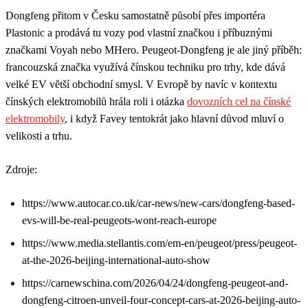
Dongfeng přitom v Česku samostatně působí přes importéra
Plastonic a prodává tu vozy pod vlastní značkou i příbuznými
značkami Voyah nebo MHero. Peugeot-Dongfeng je ale jiný příběh:
francouzská značka využívá čínskou techniku pro trhy, kde dává
velké EV větší obchodní smysl. V Evropě by navíc v kontextu
čínských elektromobilů hrála roli i otázka
dovozních cel na čínské
elektromobily
, i když Favey tentokrát jako hlavní důvod mluví o
velikosti a trhu.
Zdroje:
https://www.autocar.co.uk/car-news/new-cars/dongfeng-based-
evs-will-be-real-peugeots-wont-reach-europe
https://www.media.stellantis.com/em-en/peugeot/press/peugeot-
at-the-2026-beijing-international-auto-show
https://carnewschina.com/2026/04/24/dongfeng-peugeot-and-
dongfeng-citroen-unveil-four-concept-cars-at-2026-beijing-auto-