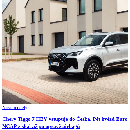
Nové modely
Chery Tiggo 7 HEV vstupuje do Česka. Pět hvězd Euro
NCAP získal až po opravě airbagů