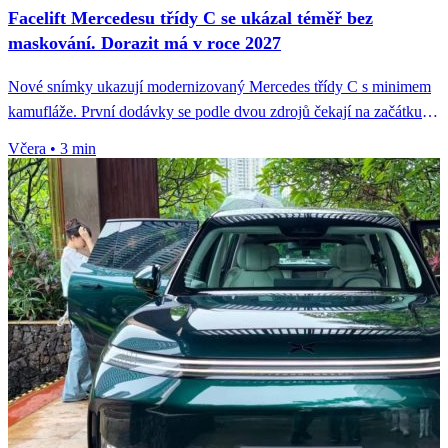
Facelift Mercedesu třídy C se ukázal téměř bez
maskování. Dorazit má v roce 2027
Nové snímky ukazují modernizovaný Mercedes třídy C s minimem
kamufláže. První dodávky se podle dvou zdrojů čekají na začátku
roku...
Včera
•
3 min