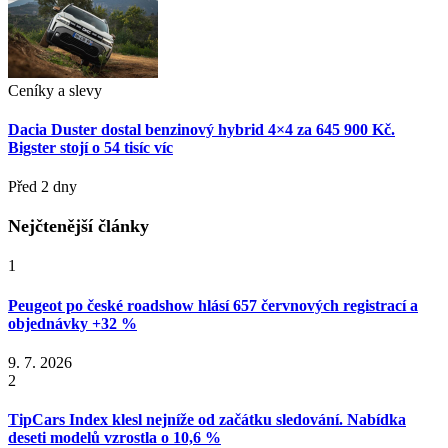
Ceníky a slevy
Dacia Duster dostal benzinový hybrid 4×4 za 645 900 Kč.
Bigster stojí o 54 tisíc víc
Před 2 dny
Nejčtenější články
1
Peugeot po české roadshow hlásí 657 červnových registrací a
objednávky +32 %
9. 7. 2026
2
TipCars Index klesl nejníže od začátku sledování. Nabídka
deseti modelů vzrostla o 10,6 %