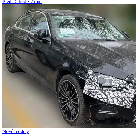
Před 15 hod
•
7 min
Nové modely