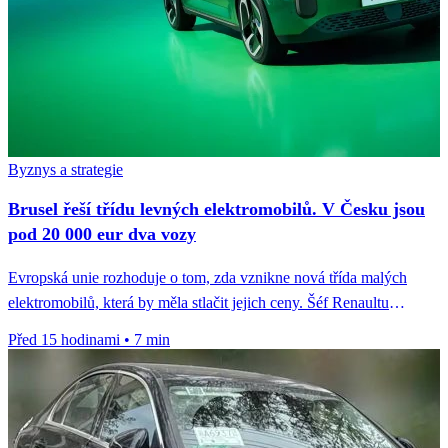
Byznys a strategie
Brusel řeší třídu levných elektromobilů. V Česku jsou
pod 20 000 eur dva vozy
Evropská unie rozhoduje o tom, zda vznikne nová třída malých
elektromobilů, která by měla stlačit jejich ceny. Šéf Renaultu
François...
Před 15 hodinami
•
7 min