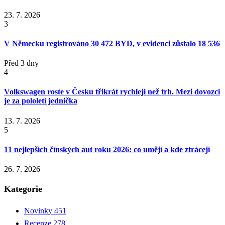
23. 7. 2026
3
V Německu registrováno 30 472 BYD, v evidenci zůstalo 18 536
Před 3 dny
4
Volkswagen roste v Česku třikrát rychleji než trh. Mezi dovozci
je za pololetí jednička
13. 7. 2026
5
11 nejlepších čínských aut roku 2026: co umějí a kde ztrácejí
26. 7. 2026
Kategorie
Novinky
451
Recenze
278