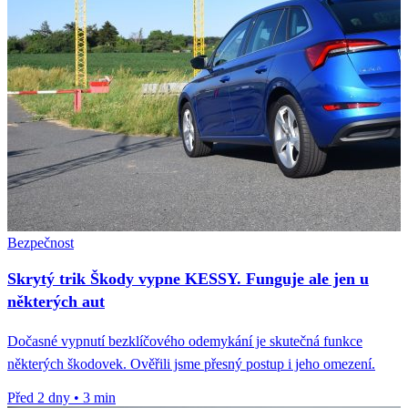
Bezpečnost
Skrytý trik Škody vypne KESSY. Funguje ale jen u
některých aut
Dočasné vypnutí bezklíčového odemykání je skutečná funkce
některých škodovek. Ověřili jsme přesný postup i jeho omezení.
Před 2 dny
•
3 min