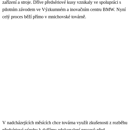
zařízení a stroje. Dříve předsériové kusy vznikaly ve spolupráci s
pilotním závodem ve Výzkumném a inovačním centru BMW. Nyní
celý proces běží přímo v mnichovské továrně.
V nadcházejících měsících chce továrna využít zkušenosti z rozběhu
předsériové výroby k dalšímu zdokonalení procesů před