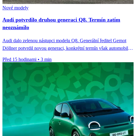
Nové modely
Audi potvrdilo druhou generaci Q8. Termín zatím
neoznámilo
Audi dalo zelenou nástupci modelu Q8. Generální ředitel Gernot
Döllner potvrdil novou generaci, konkrétní termín však automobilka
zatím neoznámila.
Před 15 hodinami
•
3 min