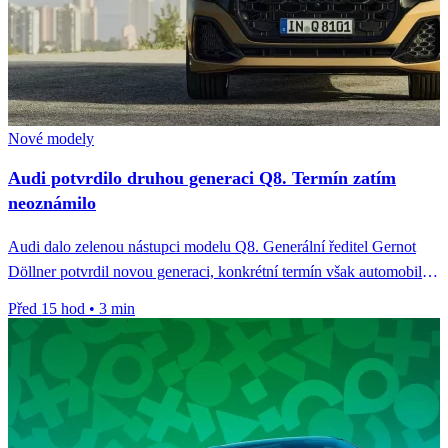
Nové modely
Audi potvrdilo druhou generaci Q8. Termín zatím
neoznámilo
Audi dalo zelenou nástupci modelu Q8. Generální ředitel Gernot
Döllner potvrdil novou generaci, konkrétní termín však automobilka
zatím neoznámila.
Před 15 hod
•
3 min