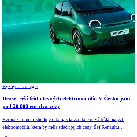
Byznys a strategie
Brusel řeší třídu levných elektromobilů. V Česku jsou
pod 20 000 eur dva vozy
Evropská unie rozhoduje o tom, zda vznikne nová třída malých
elektromobilů, která by měla stlačit jejich ceny. Šéf Renaultu
François...