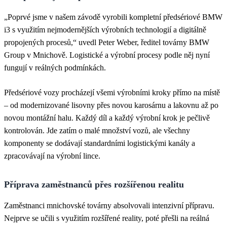
„Poprvé jsme v našem závodě vyrobili kompletní předsériové BMW
i3 s využitím nejmodernějších výrobních technologií a digitálně
propojených procesů,“ uvedl Peter Weber, ředitel továrny BMW
Group v Mnichově. Logistické a výrobní procesy podle něj nyní
fungují v reálných podmínkách.
Předsériové vozy procházejí všemi výrobními kroky přímo na místě
– od modernizované lisovny přes novou karosárnu a lakovnu až po
novou montážní halu. Každý díl a každý výrobní krok je pečlivě
kontrolován. Jde zatím o malé množství vozů, ale všechny
komponenty se dodávají standardními logistickými kanály a
zpracovávají na výrobní lince.
Příprava zaměstnanců přes rozšířenou realitu
Zaměstnanci mnichovské továrny absolvovali intenzivní přípravu.
Nejprve se učili s využitím rozšířené reality, poté přešli na reálná