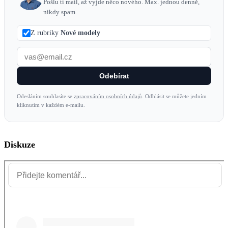
Pošlu ti mail, až vyjde něco nového. Max. jednou denně,
nikdy spam.
Z rubriky
Nové modely
Odebírat
Odesláním souhlasíte se
zpracováním osobních údajů
. Odhlásit se můžete jedním
kliknutím v každém e-mailu.
Diskuze