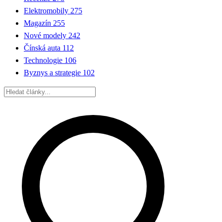
Elektromobily
275
Magazín
255
Nové modely
242
Čínská auta
112
Technologie
106
Byznys a strategie
102
Hledat: