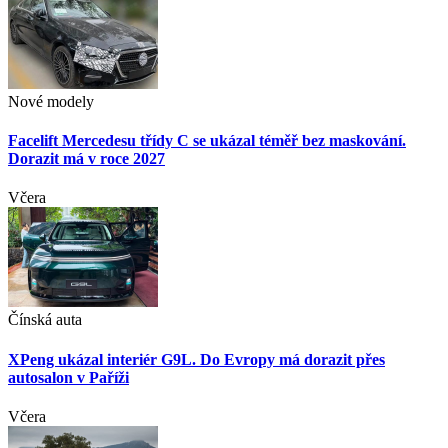
Nové modely
Facelift Mercedesu třídy C se ukázal téměř bez maskování.
Dorazit má v roce 2027
Včera
Čínská auta
XPeng ukázal interiér G9L. Do Evropy má dorazit přes
autosalon v Paříži
Včera