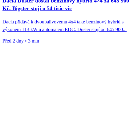
Dacia Duster dostal benzinový hybrid 4×4 za 645 900
Kč. Bigster stojí o 54 tisíc víc
Dacia přidává k dvoupalivovému 4x4 také benzinový hybrid s
výkonem 113 kW a automatem EDC. Duster stojí od 645 900...
Před 2 dny
•
3 min