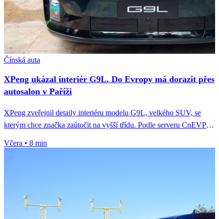
Čínská auta
XPeng ukázal interiér G9L. Do Evropy má dorazit přes
autosalon v Paříži
XPeng zveřejnil detaily interiéru modelu G9L, velkého SUV, se
kterým chce značka zaútočit na vyšší třídu. Podle serveru CnEVPost
jde...
Včera
•
8 min