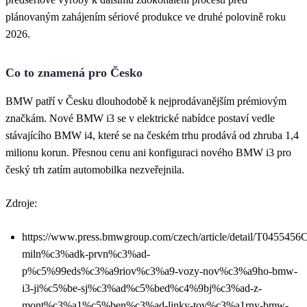
plánovaným zahájením sériové produkce ve druhé polovině roku
2026.
Co to znamená pro Česko
BMW patří v Česku dlouhodobě k nejprodávanějším prémiovým
značkám. Nové BMW i3 se v elektrické nabídce postaví vedle
stávajícího BMW i4, které se na českém trhu prodává od zhruba 1,4
milionu korun. Přesnou cenu ani konfiguraci nového BMW i3 pro
český trh zatím automobilka nezveřejnila.
Zdroje:
https://www.press.bmwgroup.com/czech/article/detail/T045
miln%c3%adk-prvn%c3%ad-
p%c5%99eds%c3%a9riov%c3%a9-vozy-nov%c3%a9ho-bmw-
i3-ji%c5%be-sj%c3%ad%c5%bed%c4%9bj%c3%ad-z-
mont%c3%a1%c5%ben%c3%ad-linky-tov%c3%a1rny-bmw-