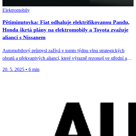
Elektromobily
Pětiminutovka: Fiat odhaluje elektrifikovanou Pandu,
Honda škrtá plány na elektromobily a Toyota zvažuje
alianci s Nissanem
Automobilový průmysl zažívá v tomto týdnu vlnu strategických
obratů a překvapivých aliancí, které výrazně rezonují ve střední a
východní Evropě....
20. 5. 2025
•
6 min