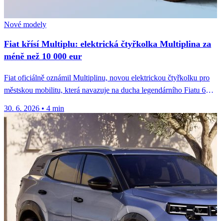
Nové modely
Fiat křísí Multiplu: elektrická čtyřkolka Multiplina za
méně než 10 000 eur
Fiat oficiálně oznámil Multiplinu, novou elektrickou čtyřkolku pro
městskou mobilitu, která navazuje na ducha legendárního Fiatu 600
Multipla z roku...
30. 6. 2026
•
4 min