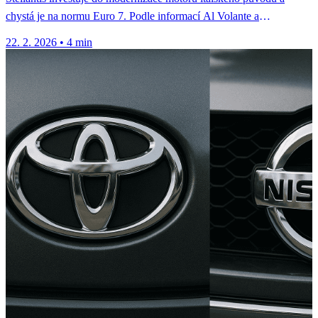
chystá je na normu Euro 7. Podle informací Al Volante a
ItalPassion...
22. 2. 2026
•
4 min