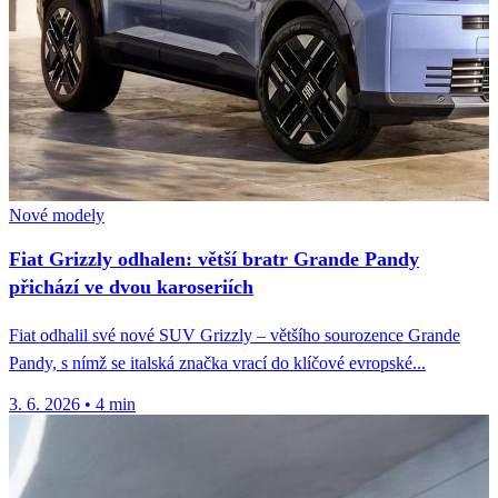
Nové modely
Fiat Grizzly odhalen: větší bratr Grande Pandy
přichází ve dvou karoseriích
Fiat odhalil své nové SUV Grizzly – většího sourozence Grande
Pandy, s nímž se italská značka vrací do klíčové evropské...
3. 6. 2026
•
4 min