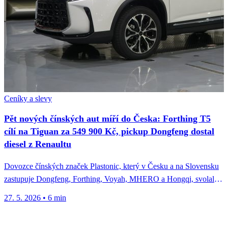
Ceníky a slevy
Pět nových čínských aut míří do Česka: Forthing T5
cílí na Tiguan za 549 900 Kč, pickup Dongfeng dostal
diesel z Renaultu
Dovozce čínských značek Plastonic, který v Česku a na Slovensku
zastupuje Dongfeng, Forthing, Voyah, MHERO a Hongqi, svolal
do Bratislavy...
27. 5. 2026
•
6 min