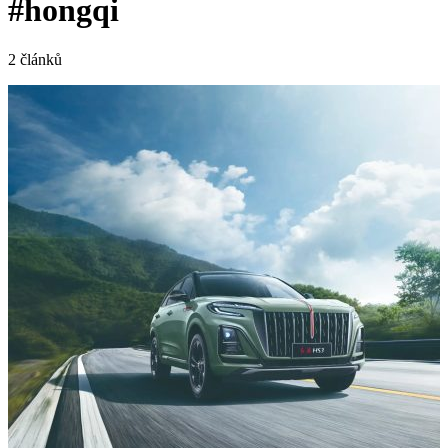
#hongqi
2 článků