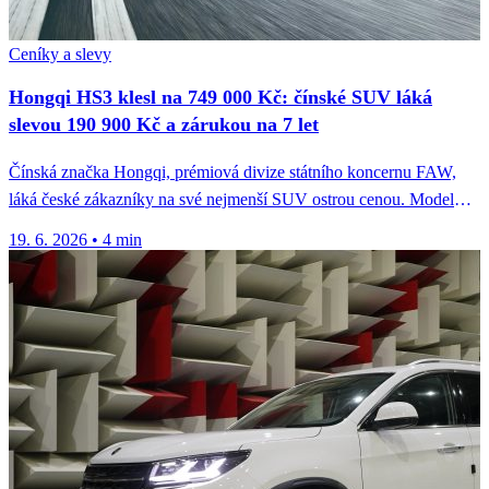
Ceníky a slevy
Hongqi HS3 klesl na 749 000 Kč: čínské SUV láká
slevou 190 900 Kč a zárukou na 7 let
Čínská značka Hongqi, prémiová divize státního koncernu FAW,
láká české zákazníky na své nejmenší SUV ostrou cenou. Model
Hongqi HS3...
19. 6. 2026
•
4 min