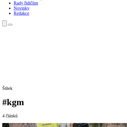
Rady řidičům
Novinky
Redakce
Štítek
#kgm
4 článků