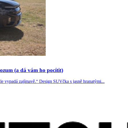
ozum (a dá vám ho pocítit)
le vypadá zajímavě.“ Design SUVčka s jasně hranatými...