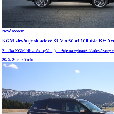
Nové modely
KGM zlevňuje skladové SUV o 60 až 100 tisíc Kč: Ac
Značka KGM (dříve SsangYong) snižuje na vybrané skladové vozy cen
20. 5. 2026
•
5 min