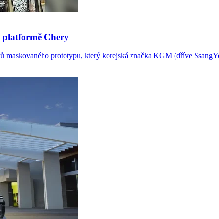
 platformě Chery
mků maskovaného prototypu, který korejská značka KGM (dříve SsangYon