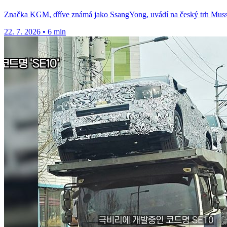
Značka KGM, dříve známá jako SsangYong, uvádí na český trh Musso 
22. 7. 2026
•
6 min