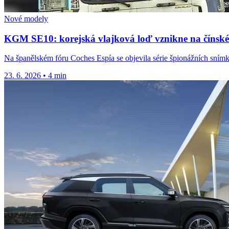
Nové modely
KGM SE10: korejská vlajková loď vznikne na čínské
Na španělském fóru Coches Espía se objevila série špionážních sní
23. 6. 2026
•
4 min