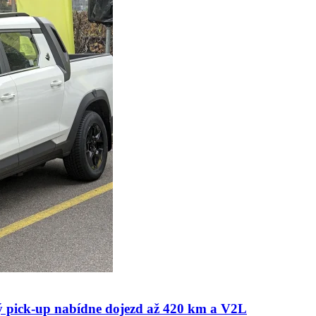
 pick-up nabídne dojezd až 420 km a V2L