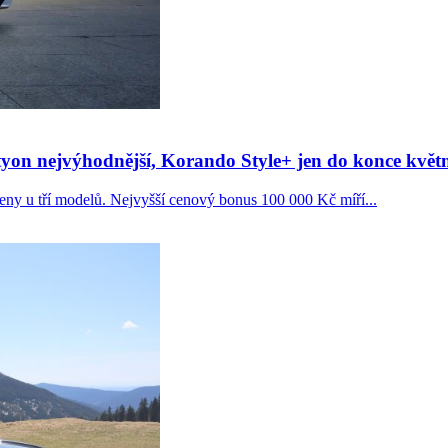
tyon nejvýhodnější, Korando Style+ jen do konce květ
y u tří modelů. Nejvyšší cenový bonus 100 000 Kč míří...