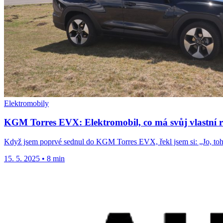
Elektromobily
KGM Torres EVX: Elektromobil, co má svůj vlastní r
Když jsem poprvé sednul do KGM Torres EVX, řekl jsem si: „Jo, toh
15. 5. 2025
•
8 min