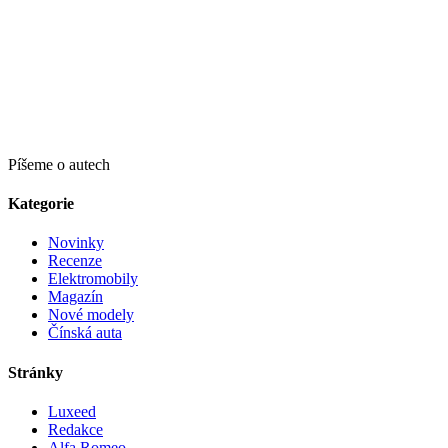
Píšeme o autech
Kategorie
Novinky
Recenze
Elektromobily
Magazín
Nové modely
Čínská auta
Stránky
Luxeed
Redakce
Alfa Romeo