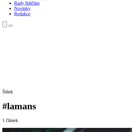
Rady řidičům
Novinky
Redakce
Štítek
#lamans
1 článek