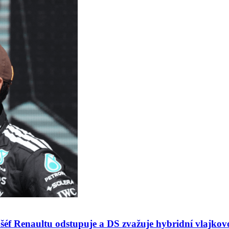
 šéf Renaultu odstupuje a DS zvažuje hybridní vlajko