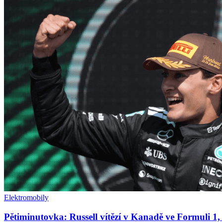
Elektromobily
Pětiminutovka: Russell vítězí v Kanadě ve Formuli 1,