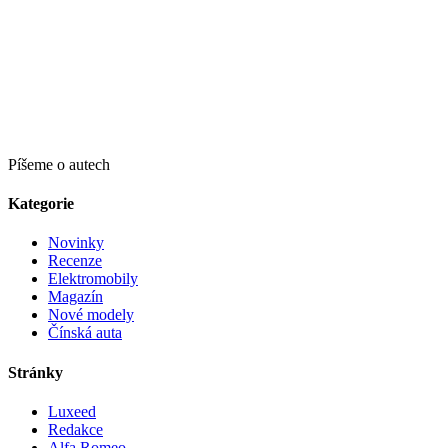
Píšeme o autech
Kategorie
Novinky
Recenze
Elektromobily
Magazín
Nové modely
Čínská auta
Stránky
Luxeed
Redakce
Alfa Romeo