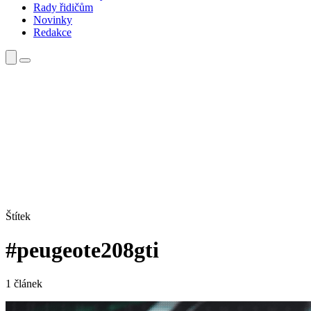
Rady řidičům
Novinky
Redakce
Štítek
#peugeote208gti
1 článek