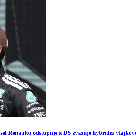
 šéf Renaultu odstupuje a DS zvažuje hybridní vlajko