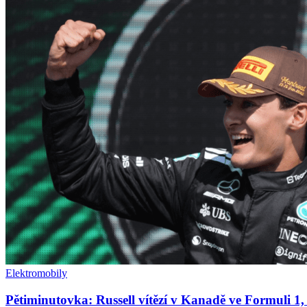
Elektromobily
Pětiminutovka: Russell vítězí v Kanadě ve Formuli 1,