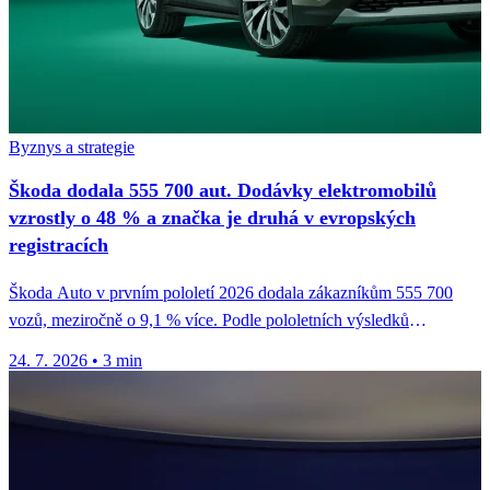
Byznys a strategie
Škoda dodala 555 700 aut. Dodávky elektromobilů
vzrostly o 48 % a značka je druhá v evropských
registracích
Škoda Auto v prvním pololetí 2026 dodala zákazníkům 555 700
vozů, meziročně o 9,1 % více. Podle pololetních výsledků
automobilky...
24. 7. 2026
•
3 min