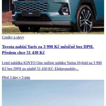
Ceníky a slevy
Toyota nabízí Yaris za 3 990 Kč měsíčně bez DPH.
Předem chce 51 430 Kč
Letní nabídka KINTO One snižuje splátku Yarisu Hybrid na 3 990
Kč bez DPH po platbě 51 430 Kč. Elektromobily...
Před 3 dny
•
3 min