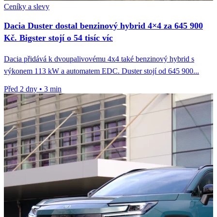
Ceníky a slevy
Dacia Duster dostal benzinový hybrid 4×4 za 645 900
Kč. Bigster stojí o 54 tisíc víc
Dacia přidává k dvoupalivovému 4x4 také benzinový hybrid s
výkonem 113 kW a automatem EDC. Duster stojí od 645 900...
Před 2 dny
•
3 min