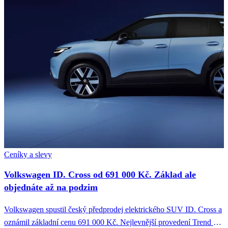
Ceníky a slevy
Volkswagen ID. Cross od 691 000 Kč. Základ ale
objednáte až na podzim
Volkswagen spustil český předprodej elektrického SUV ID. Cross a
oznámil základní cenu 691 000 Kč. Nejlevnější provedení Trend s