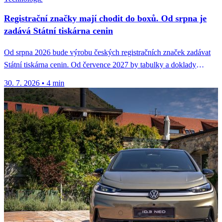
Registrační značky mají chodit do boxů. Od srpna je
zadává Státní tiskárna cenin
Od srpna 2026 bude výrobu českých registračních značek zadávat
Státní tiskárna cenin. Od července 2027 by tabulky a doklady
mohly...
30. 7. 2026
•
4 min