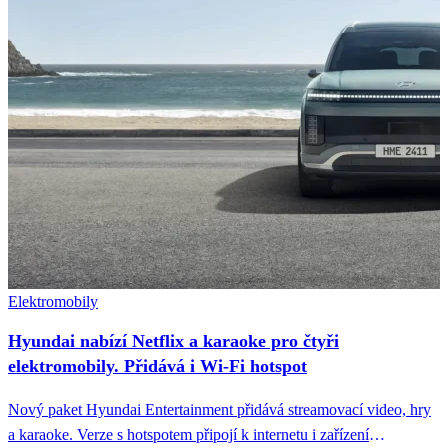
Elektromobily
Hyundai nabízí Netflix a karaoke pro čtyři
elektromobily. Přidává i Wi-Fi hotspot
Nový paket Hyundai Entertainment přidává streamovací video, hry
a karaoke. Verze s hotspotem připojí k internetu i zařízení