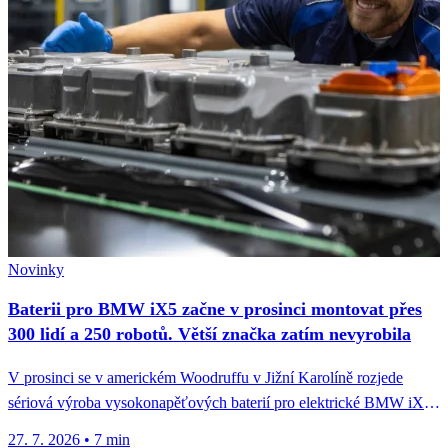
Novinky
Baterii pro BMW iX5 začne v prosinci montovat přes
300 lidí a 250 robotů. Větší značka zatím nevyrobila
V prosinci se v americkém Woodruffu v Jižní Karolíně rozjede
sériová výroba vysokonapěťových baterií pro elektrické BMW iX5.
Nový závod...
27. 7. 2026
•
7 min