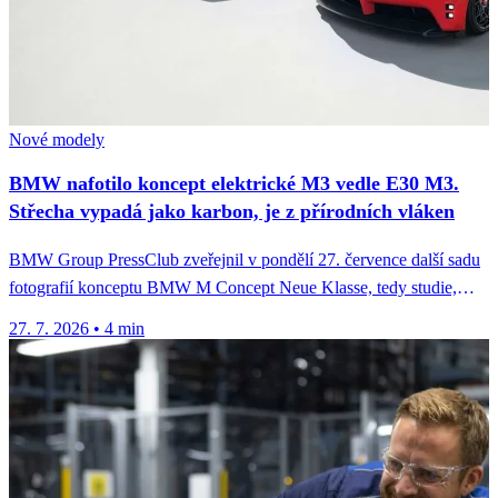
Nové modely
BMW nafotilo koncept elektrické M3 vedle E30 M3.
Střecha vypadá jako karbon, je z přírodních vláken
BMW Group PressClub zveřejnil v pondělí 27. července další sadu
fotografií konceptu BMW M Concept Neue Klasse, tedy studie,
která...
27. 7. 2026
•
4 min