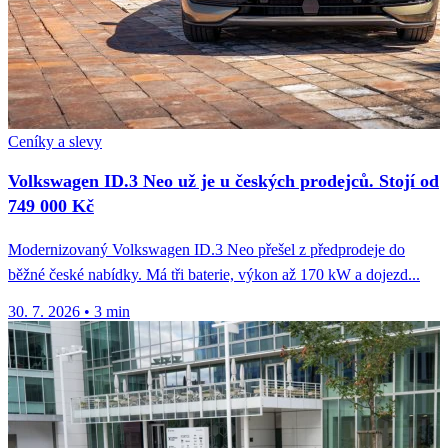
Ceníky a slevy
Volkswagen ID.3 Neo už je u českých prodejců. Stojí od
749 000 Kč
Modernizovaný Volkswagen ID.3 Neo přešel z předprodeje do
běžné české nabídky. Má tři baterie, výkon až 170 kW a dojezd...
30. 7. 2026
•
3 min