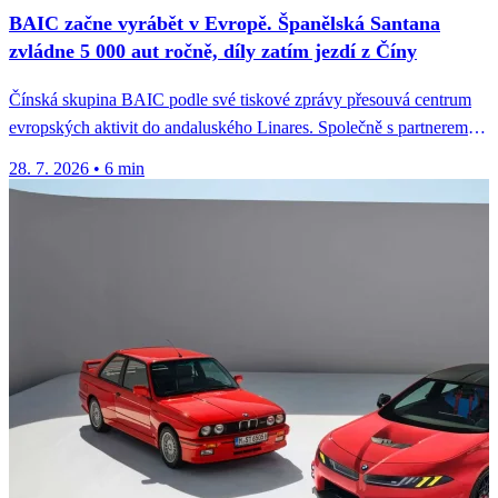
BAIC začne vyrábět v Evropě. Španělská Santana
zvládne 5 000 aut ročně, díly zatím jezdí z Číny
Čínská skupina BAIC podle své tiskové zprávy přesouvá centrum
evropských aktivit do andaluského Linares. Společně s partnerem
Santana Motors tam...
28. 7. 2026
•
6 min