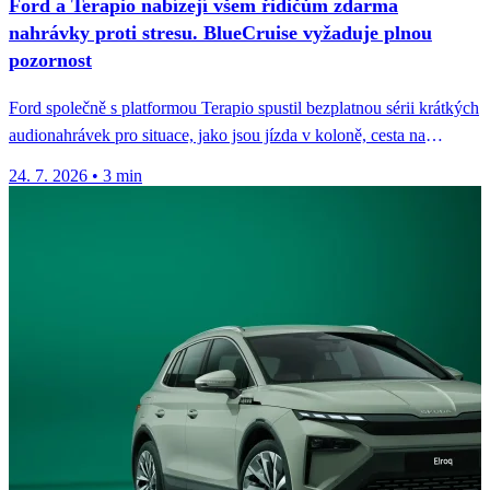
Ford a Terapio nabízejí všem řidičům zdarma
nahrávky proti stresu. BlueCruise vyžaduje plnou
pozornost
Ford společně s platformou Terapio spustil bezplatnou sérii krátkých
audionahrávek pro situace, jako jsou jízda v koloně, cesta na
náročnou...
24. 7. 2026
•
3 min