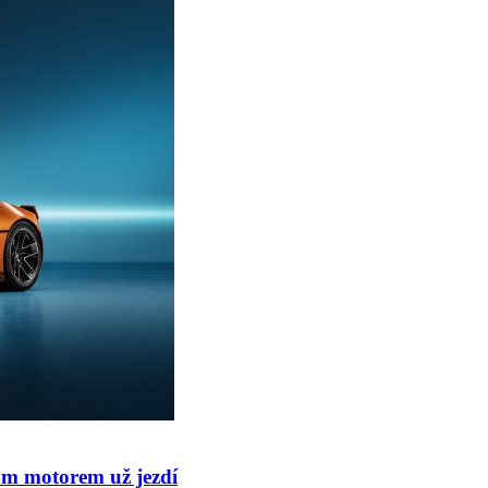
ým motorem už jezdí