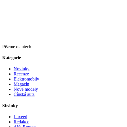
Píšeme o autech
Kategorie
Novinky
Recenze
Elektromobily
Magazín
Nové modely
Čínská auta
Stránky
Luxeed
Redakce
Alfa Romeo