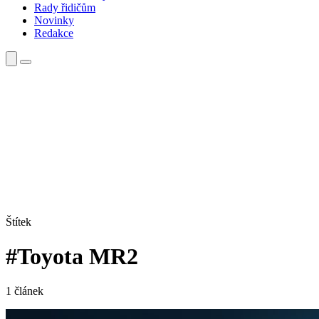
Rady řidičům
Novinky
Redakce
Štítek
#Toyota MR2
1 článek