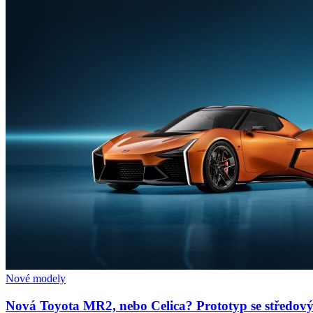
Nové modely
Nová Toyota MR2, nebo Celica? Prototyp se středov