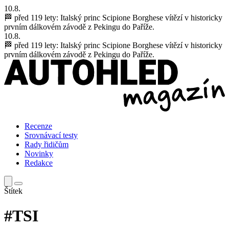
10.8.
🏁 před 119 lety:
Italský princ Scipione Borghese vítězí v historicky
prvním dálkovém závodě z Pekingu do Paříže.
10.8.
🏁 před 119 lety:
Italský princ Scipione Borghese vítězí v historicky
prvním dálkovém závodě z Pekingu do Paříže.
Recenze
Srovnávací testy
Rady řidičům
Novinky
Redakce
Štítek
#TSI