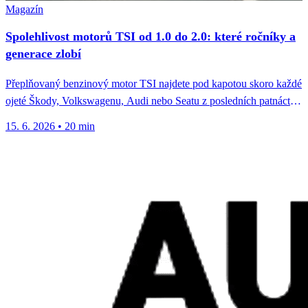
Magazín
Spolehlivost motorů TSI od 1.0 do 2.0: které ročníky a
generace zlobí
Přeplňovaný benzinový motor TSI najdete pod kapotou skoro každé
ojeté Škody, Volkswagenu, Audi nebo Seatu z posledních patnácti
let. Jenže...
15. 6. 2026
•
20 min