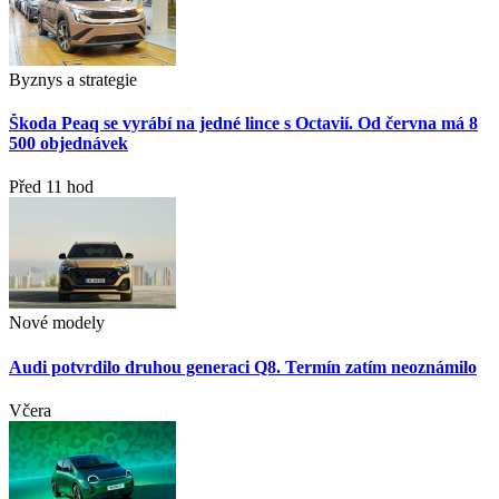
Byznys a strategie
Škoda Peaq se vyrábí na jedné lince s Octavií. Od června má 8
500 objednávek
Před 11 hod
Nové modely
Audi potvrdilo druhou generaci Q8. Termín zatím neoznámilo
Včera