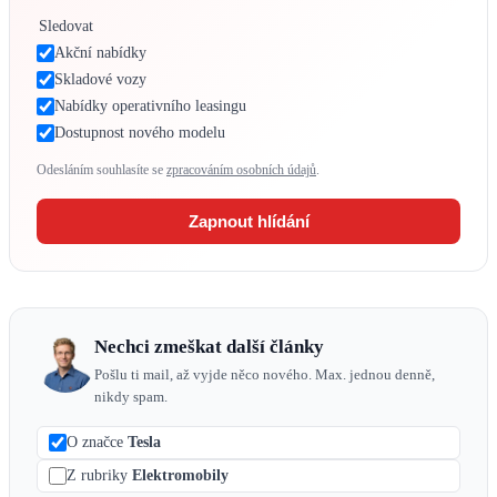
Sledovat
Akční nabídky
Skladové vozy
Nabídky operativního leasingu
Dostupnost nového modelu
Odesláním souhlasíte se
zpracováním osobních údajů
.
Zapnout hlídání
Nechci zmeškat další články
Pošlu ti mail, až vyjde něco nového. Max. jednou denně,
nikdy spam.
O značce
Tesla
Z rubriky
Elektromobily