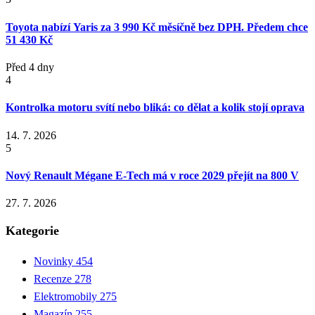
Toyota nabízí Yaris za 3 990 Kč měsíčně bez DPH. Předem chce
51 430 Kč
Před 4 dny
4
Kontrolka motoru svítí nebo bliká: co dělat a kolik stojí oprava
14. 7. 2026
5
Nový Renault Mégane E-Tech má v roce 2029 přejít na 800 V
27. 7. 2026
Kategorie
Novinky
454
Recenze
278
Elektromobily
275
Magazín
255