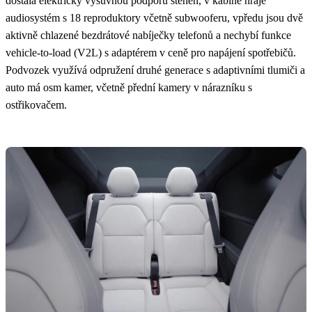
dostala elektricky výsuvnou podporu stehen, v kabině hraje
audiosystém s 18 reproduktory včetně subwooferu, vpředu jsou dvě
aktivně chlazené bezdrátové nabíječky telefonů a nechybí funkce
vehicle-to-load (V2L) s adaptérem v ceně pro napájení spotřebičů.
Podvozek využívá odpružení druhé generace s adaptivními tlumiči a
auto má osm kamer, včetně přední kamery v nárazníku s
ostřikovačem.