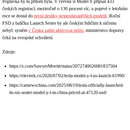
Poptávka by tu přitom byla. V červnu si Model Y připsal 433
českých registrací, meziročně o 130 procent víc, a poprvé v letošním
roce se dostal do
první desítky nejprodávanějších modelů
. Roční
FSD z balíčku Launch Series by ale českým řidičům k ničemu
nebyl: systém
v Česku zatím aktivovat nelze
, ministerstvo dopravy
čeká na evropské schválení.
Zdroje:
https://x.com/SawyerMerritt/status/2072740026081837504
https://electrek.co/2026/07/02/tesla-model-y-l-us-launch-61990/
https://carnewschina.com/2025/08/19/tesla-officially-launched-
its-six-seater-model-y-l-in-china-priced-at-47120-usd/