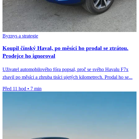
Byznys a strategie
Koupil čínský Haval, po měsíci ho prodal se ztrátou.
Prodejce ho ignoroval
Uživatel automobilového fóra popsal, proč se svého Havalu F7x
zbavil po měsíci a zhruba tisíci ujetých kilometrech. Prodal ho se...
Před 11 hod
•
7 min