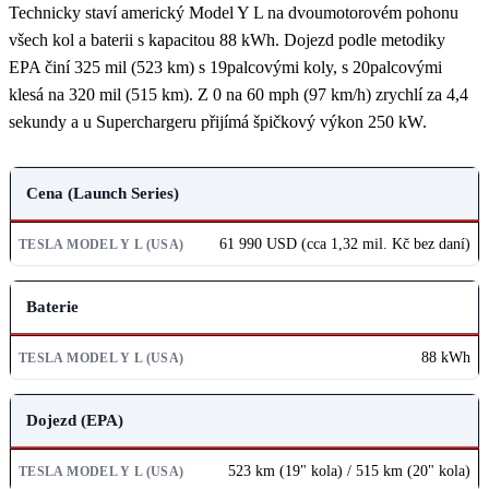
Technicky staví americký Model Y L na dvoumotorovém pohonu
všech kol a baterii s kapacitou 88 kWh. Dojezd podle metodiky
EPA činí 325 mil (523 km) s 19palcovými koly, s 20palcovými
klesá na 320 mil (515 km). Z 0 na 60 mph (97 km/h) zrychlí za 4,4
sekundy a u Superchargeru přijímá špičkový výkon 250 kW.
PARAMETR
Cena (Launch Series)
TESLA MODEL Y L (USA)
61 990 USD (cca 1,32 mil. Kč bez daní)
Baterie
88 kWh
Dojezd (EPA)
523 km (19" kola) / 515 km (20" kola)