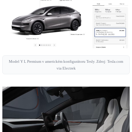
Model Y L Premium v americkém konfigurátoru Tesly. Zdroj: Tesla.com
via Electrek