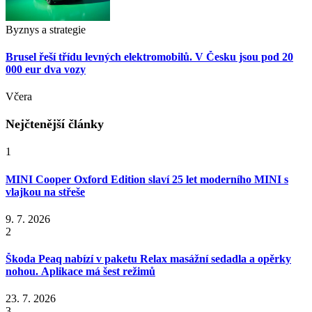
Byznys a strategie
Brusel řeší třídu levných elektromobilů. V Česku jsou pod 20
000 eur dva vozy
Včera
Nejčtenější články
1
MINI Cooper Oxford Edition slaví 25 let moderního MINI s
vlajkou na střeše
9. 7. 2026
2
Škoda Peaq nabízí v paketu Relax masážní sedadla a opěrky
nohou. Aplikace má šest režimů
23. 7. 2026
3