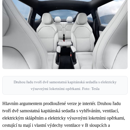
Druhou řadu tvoří dvě samostatná kapitánská sedadla s elektricky
výsuvnými loketními opěrkami. Foto: Tesla
Hlavním argumentem prodloužené verze je interiér. Druhou řadu
tvoří dvě samostatná kapitánská sedadla s vyhříváním, ventilací,
elektrickým sklápěním a elektricky výsuvnými loketními opěrkami,
cestující tu mají i vlastní výdechy ventilace v B sloupcích a