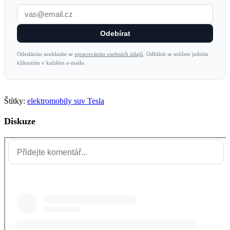
Odebírat
Odesláním souhlasíte se
zpracováním osobních údajů
. Odhlásit se můžete jedním
kliknutím v každém e-mailu.
Štítky:
elektromobily
suv
Tesla
Diskuze