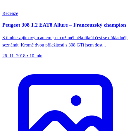
Recenze
Peugeot 308 1.2 EAT8 Allure – Francouzský champion
S tímhle zajímavým autem jsem už měl několikrát čest se důkladněji
seznámit. Kromě dvou příležitostí s 308 GTi jsem dost...
26. 11. 2018
•
10 min