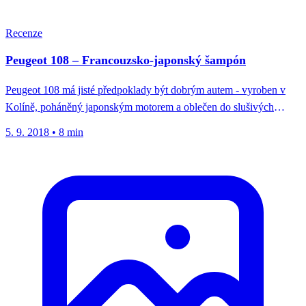
Recenze
Peugeot 108 – Francouzsko-japonský šampón
Peugeot 108 má jisté předpoklady být dobrým autem - vyroben v
Kolíně, poháněný japonským motorem a oblečen do slušivých
francouzských...
5. 9. 2018
•
8 min