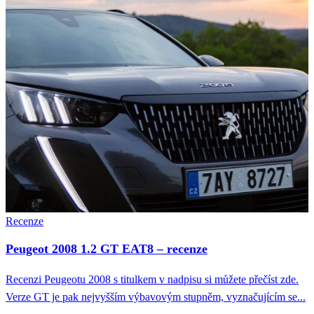
Recenze
Peugeot 2008 1.2 GT EAT8 – recenze
Recenzi Peugeotu 2008 s titulkem v nadpisu si můžete přečíst zde.
Verze GT je pak nejvyšším výbavovým stupněm, vyznačujícím se...