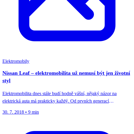
Elektromobily
Nissan Leaf – elektromobilita už nemusí být jen životní
styl
Elektromobilita dnes stále budí hodně vášní, nějaký názor na
elektrická auta má prakticky každý. Od prvních generací
elektrických vozů však...
30. 7. 2018
•
9 min