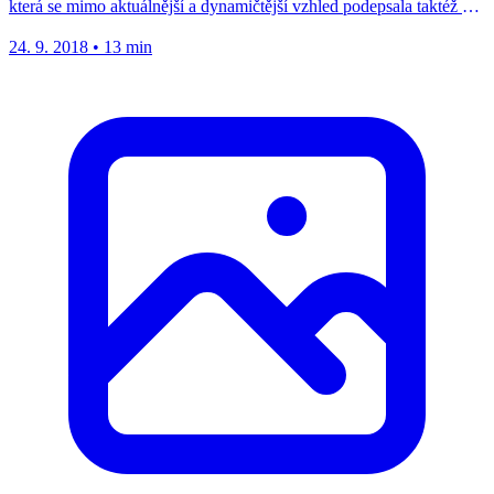
která se mimo aktuálnější a dynamičtější vzhled podepsala taktéž v
oblasti inovací...
24. 9. 2018
•
13 min