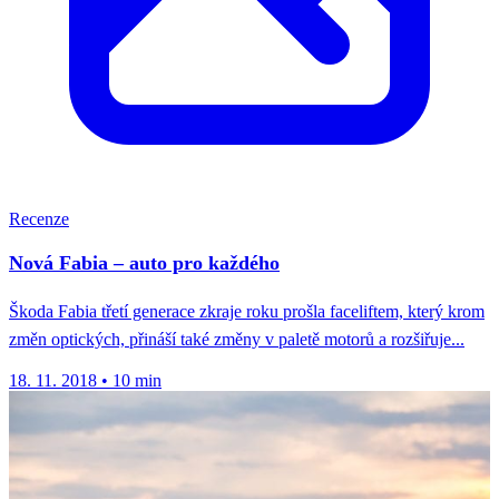
Recenze
Nová Fabia – auto pro každého
Škoda Fabia třetí generace zkraje roku prošla faceliftem, který krom
změn optických, přináší také změny v paletě motorů a rozšiřuje...
18. 11. 2018
•
10 min