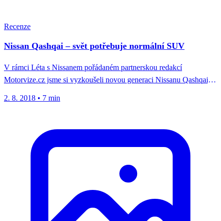
Recenze
Nissan Qashqai – svět potřebuje normální SUV
V rámci Léta s Nissanem pořádaném partnerskou redakcí
Motorvize.cz jsme si vyzkoušeli novou generaci Nissanu Qashqai,
který ač může na...
2. 8. 2018
•
7 min