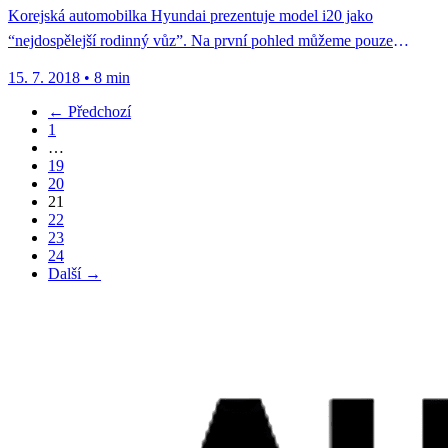
Korejská automobilka Hyundai prezentuje model i20 jako
“nejdospělejší rodinný vůz”. Na první pohled můžeme pouze
nevěřícně kroutit hlavou, co když...
15. 7. 2018
•
8 min
← Předchozí
1
…
19
20
21
22
23
24
Další →