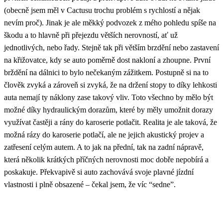
(obecně jsem měl v Cactusu trochu problém s rychlostí a nějak
nevím proč). Jinak je ale měkký podvozek z mého pohledu spíše na
škodu a to hlavně při přejezdu větších nerovností, ať už
jednotlivých, nebo řady. Stejně tak při větším brzdění nebo zastavení
na křižovatce, kdy se auto poměrně dost nakloní a zhoupne. První
brždění na dálnici to bylo nečekaným zážitkem. Postupně si na to
člověk zvyká a zároveň si zvyká, že na držení stopy to díky lehkosti
auta nemají ty náklony zase takový vliv. Toto všechno by mělo být
možné díky hydraulickým dorazům, které by měly umožnit dorazy
využívat častěji a rány do karoserie potlačit. Realita je ale taková, že
možná rázy do karoserie potlačí, ale ne jejich akustický projev a
zatřesení celým autem. A to jak na přední, tak na zadní nápravě,
která několik krátkých příčných nerovnosti moc dobře nepobírá a
poskakuje. Překvapivě si auto zachovává svoje plavné jízdní
vlastnosti i plně obsazené – čekal jsem, že víc “sedne”.