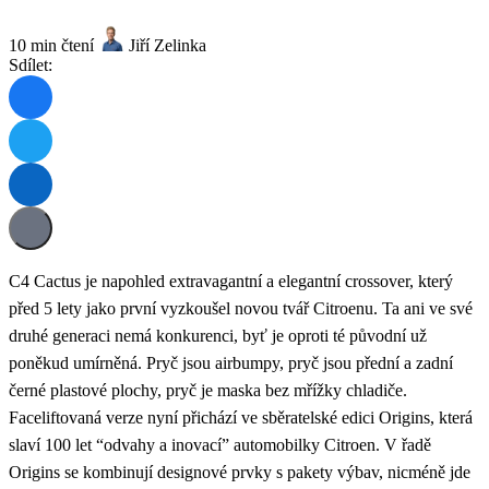
10 min čtení
Jiří Zelinka
Sdílet:
C4 Cactus je napohled extravagantní a elegantní crossover, který
před 5 lety jako první vyzkoušel novou tvář Citroenu. Ta ani ve své
druhé generaci nemá konkurenci, byť je oproti té původní už
poněkud umírněná. Pryč jsou airbumpy, pryč jsou přední a zadní
černé plastové plochy, pryč je maska bez mřížky chladiče.
Faceliftovaná verze nyní přichází ve sběratelské edici Origins, která
slaví 100 let “odvahy a inovací” automobilky Citroen. V řadě
Origins se kombinují designové prvky s pakety výbav, nicméně jde