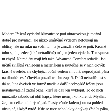
Moderní řešení výdechů klimatizace pod obrazovkou je možná
dobré pro navigaci, ale nízko umístěné výdechy nefoukají na
obličej, ale na ruku na volantu – ta je zmrzlá a čelo se potí. Kromě
toho spolujezdec (také netradičně) má jen jeden výdech. Ten vpravo
tu chybí. Netradiční mají být také Advanced Comfort sedadla. Jsou
určitě zvláštní vzhledem a materiálem a skutečně se v nich člověk
krásně uvelebí, ale chybějící boční vedení a hutná, neprodyšná pěna
na dlouhé cestě člověku pozadí trochu zapaří. Další netradičnost se
dá najít na dveřích ve formě madla a další neobvyklé řešení jsou
nestahovatelná zadní okna, která se dají jen vyklopit. To do nich
umožnilo zabudovat obří kapsy, které nemají konkurenci. Myslím,
že je to celkem dobrý nápad. Plasty všude kolem jsou na pohled
obstojné, i když tvrdé. Kde se ruce nebo lokty dotýkají (řadící páka,