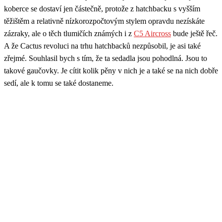
koberce se dostaví jen částečně, protože z hatchbacku s vyšším
těžištěm a relativně nízkorozpočtovým stylem opravdu nezískáte
zázraky, ale o těch tlumičích známých i z
C5 Aircross
bude ještě řeč.
A že Cactus revoluci na trhu hatchbacků nezpůsobil, je asi také
zřejmé. Souhlasil bych s tím, že ta sedadla jsou pohodlná. Jsou to
takové gaučovky. Je cítit kolik pěny v nich je a také se na nich dobře
sedí, ale k tomu se také dostaneme.