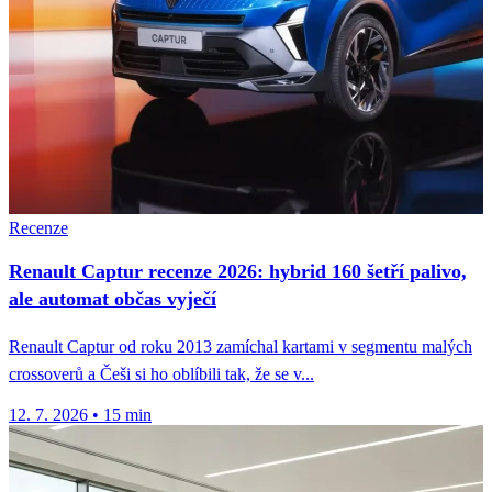
Recenze
Renault Captur recenze 2026: hybrid 160 šetří palivo,
ale automat občas vyječí
Renault Captur od roku 2013 zamíchal kartami v segmentu malých
crossoverů a Češi si ho oblíbili tak, že se v...
12. 7. 2026
•
15 min