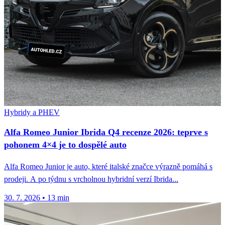
Hybridy a PHEV
Alfa Romeo Junior Ibrida Q4 recenze 2026: teprve s
pohonem 4×4 je to dospělé auto
Alfa Romeo Junior je auto, které italské značce výrazně pomáhá s
prodeji. A po týdnu s vrcholnou hybridní verzí Ibrida...
30. 7. 2026
•
13 min