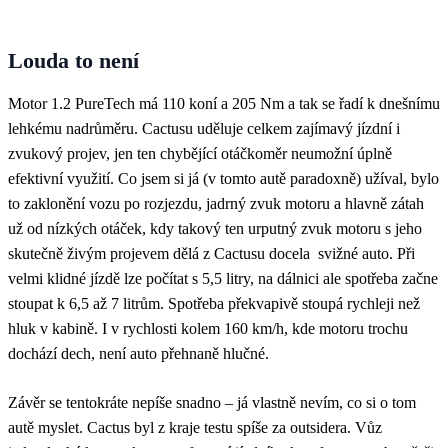
Louda to není
Motor 1.2 PureTech má 110 koní a 205 Nm a tak se řadí k dnešnímu
lehkému nadrůměru. Cactusu uděluje celkem zajímavý jízdní i
zvukový projev, jen ten chybějící otáčkoměr neumožní úplně
efektivní využití. Co jsem si já (v tomto autě paradoxně) užíval, bylo
to zaklonění vozu po rozjezdu, jadrný zvuk motoru a hlavně zátah
už od nízkých otáček, kdy takový ten urputný zvuk motoru s jeho
skutečně živým projevem dělá z Cactusu docela svižné auto. Při
velmi klidné jízdě lze počítat s 5,5 litry, na dálnici ale spotřeba začne
stoupat k 6,5 až 7 litrům. Spotřeba překvapivě stoupá rychleji než
hluk v kabině. I v rychlosti kolem 160 km/h, kde motoru trochu
dochází dech, není auto přehnaně hlučné.
Závěr se tentokráte nepíše snadno – já vlastně nevím, co si o tom
autě myslet. Cactus byl z kraje testu spíše za outsidera. Vůz