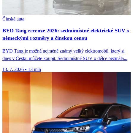
Čínská auta
BYD Tang recenze 2026: sedmimístné elektrické SUV s
německými rozměry a čínskou cenou
BYD Tang je možná nejméně známý velký elektromobil, který si
dnes v Česku můžete koupit. Sedmimístné SUV o délce bezmála...
13. 7. 2026
•
13 min