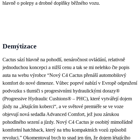
hlavně o polepy a drobné doplňky běžného vozu.
Demýtizace
Cactus sází hlavně na pohodlí, nenáročnost ovládání, relativně
jednoduchou koncepci a nižší cenu a tak se mi nelehko čte popis
auta na webu výrobce “
Nový C4 Cactus přenáší automobilový
komfort do nové dimenze. Vůbec poprvé nabízí v Evropě odpružení
podvozku s tlumiči s progresivními hydraulickými dorazy®
(Progressive Hydraulic Cushions® – PHC), které vytvářejí dojem
jízdy na „létajícím koberci“, a ve světové premiéře se ve voze
objevují nová sedadla Advanced Comfort, jež jsou zárukou
pohodlného sezení a jízdy. Nový C4 Cactus je osobitý mimořádně
komfortní hatchback, který na trhu kompaktních vozů způsobil
revoluci.”
Okomentoval bych to snad jen tím, že dojem létajícího