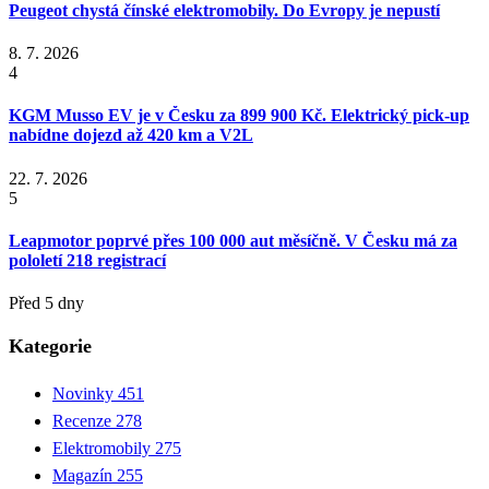
Peugeot chystá čínské elektromobily. Do Evropy je nepustí
8. 7. 2026
4
KGM Musso EV je v Česku za 899 900 Kč. Elektrický pick-up
nabídne dojezd až 420 km a V2L
22. 7. 2026
5
Leapmotor poprvé přes 100 000 aut měsíčně. V Česku má za
pololetí 218 registrací
Před 5 dny
Kategorie
Novinky
451
Recenze
278
Elektromobily
275
Magazín
255