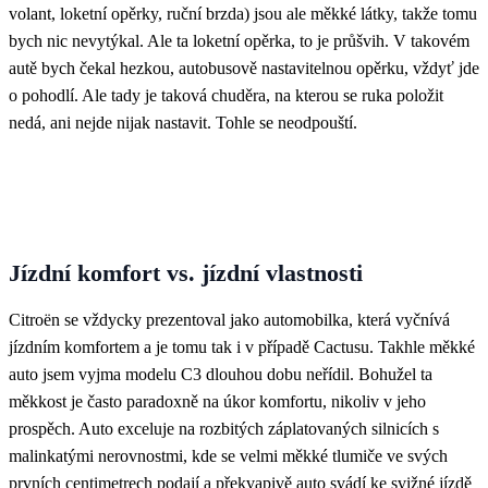
volant, loketní opěrky, ruční brzda) jsou ale měkké látky, takže tomu
bych nic nevytýkal. Ale ta loketní opěrka, to je průšvih. V takovém
autě bych čekal hezkou, autobusově nastavitelnou opěrku, vždyť jde
o pohodlí. Ale tady je taková chuděra, na kterou se ruka položit
nedá, ani nejde nijak nastavit. Tohle se neodpouští.
Jízdní komfort vs. jízdní vlastnosti
Citroën se vždycky prezentoval jako automobilka, která vyčnívá
jízdním komfortem a je tomu tak i v případě Cactusu. Takhle měkké
auto jsem vyjma modelu C3 dlouhou dobu neřídil. Bohužel ta
měkkost je často paradoxně na úkor komfortu, nikoliv v jeho
prospěch. Auto exceluje na rozbitých záplatovaných silnicích s
malinkatými nerovnostmi, kde se velmi měkké tlumiče ve svých
prvních centimetrech podají a překvapivě auto svádí ke svižné jízdě