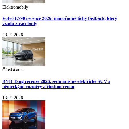
Elektromobily
Volvo ES90 recenze 2026: mimořádně tichý fastback, který
vzadu ztrácí body
28. 7. 2026
Čínská auta
BYD Tang recenze 2026: sedmimístné elektrické SUV s
německými rozměry a čínskou cenou
13. 7. 2026