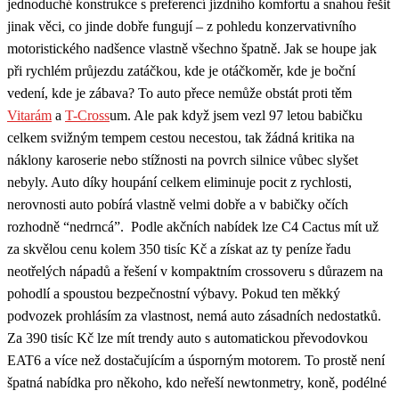
jednoduché konstrukce s preferencí jízdního komfortu a snahou řešit
jinak věci, co jinde dobře fungují – z pohledu konzervativního
motoristického nadšence vlastně všechno špatně. Jak se houpe jak
při rychlém průjezdu zatáčkou, kde je otáčkoměr, kde je boční
vedení, kde je zábava? To auto přece nemůže obstát proti těm
Vitarám
a
T-Cross
um. Ale pak když jsem vezl 97 letou babičku
celkem svižným tempem cestou necestou, tak žádná kritika na
náklony karoserie nebo stížnosti na povrch silnice vůbec slyšet
nebyly. Auto díky houpání celkem eliminuje pocit z rychlosti,
nerovnosti auto pobírá vlastně velmi dobře a v babičky očích
rozhodně “nedrncá”. Podle
akčních nabídek lze C4 Cactus
mít už
za skvělou cenu kolem 350 tisíc Kč a získat az ty peníze řadu
neotřelých nápadů a řešení v kompaktním crossoveru s důrazem na
pohodlí a spoustou bezpečnostní výbavy. Pokud ten měkký
podvozek prohlásím za vlastnost, nemá auto zásadních nedostatků.
Za 390 tisíc Kč lze mít trendy auto s automatickou převodovkou
EAT6 a více než dostačujícím a úsporným motorem. To prostě není
špatná nabídka pro někoho, kdo neřeší newtonmetry, koně, podélné