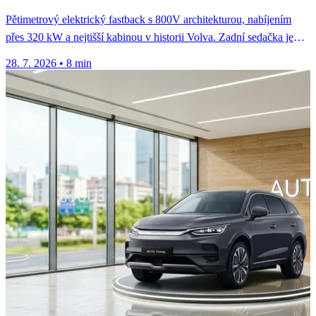
Pětimetrový elektrický fastback s 800V architekturou, nabíjením
přes 320 kW a nejtišší kabinou v historii Volva. Zadní sedačka je
ale...
28. 7. 2026
•
8 min