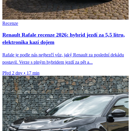
Recenze
Renault Rafale recenze 2026: hybrid jezdí za 5,5 litru,
elektronika kazí dojem
Rafale je podle nás nejhezčí vůz, jaký Renault za poslední dekádu
postavil. Verze s plným hybridem jezdí za pět a...
Před 2 dny
•
17 min