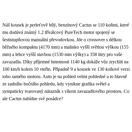
Náš kousek je perleťově bílý, benzínový Cactus se 110 koňmi, které
mu dodává známý 1.2 tříválcový PureTech motor spojený se
šestistupňovou manuální převodovkou. Jde o crossover s délkou
běžného kompaktu (4170 mm) a malinko vyšší světlou výškou (155
mm) a lehce vyšší stavbou (1530 mm výšky) a 358 litry pro vaše
zavazadla. Díky příjemné hmotnosti 1140 kg dokáže vůz zrychlit na
100 km/h kolem 10 vteřin. Případně 9 a kousek ve 130 koňové verzi
toho samého motoru. Auto je na pohled velmi pohledné a to hlavně
ze zadního bočního pohledu, kdy vynikne grafika světel a
sympaticky tvarovaný nárazník s víkem zavazadlového prostoru. Co
ale Cactus nabídne své posádce?