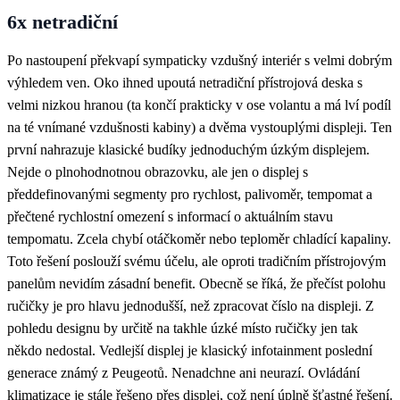
6x netradiční
Po nastoupení překvapí sympaticky vzdušný interiér s velmi dobrým
výhledem ven. Oko ihned upoutá netradiční přístrojová deska s
velmi nizkou hranou (ta končí prakticky v ose volantu a má lví podíl
na té vnímané vzdušnosti kabiny) a dvěma vystouplými displeji. Ten
první nahrazuje klasické budíky jednoduchým úzkým displejem.
Nejde o plnohodnotnou obrazovku, ale jen o displej s
předdefinovanými segmenty pro rychlost, palivoměr, tempomat a
přečtené rychlostní omezení s informací o aktuálním stavu
tempomatu. Zcela chybí otáčkoměr nebo teploměr chladící kapaliny.
Toto řešení poslouží svému účelu, ale oproti tradičním přístrojovým
panelům nevidím zásadní benefit. Obecně se říká, že přečíst polohu
ručičky je pro hlavu jednodušší, než zpracovat číslo na displeji. Z
pohledu designu by určitě na takhle úzké místo ručičky jen tak
někdo nedostal. Vedlejší displej je klasický infotainment poslední
generace známý z Peugeotů. Nenadchne ani neurazí. Ovládání
klimatizace je stále řešeno přes displej, což není úplně šťastné řešení.