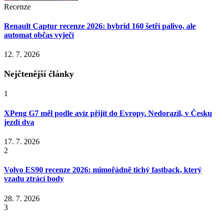
Recenze
Renault Captur recenze 2026: hybrid 160 šetří palivo, ale
automat občas vyječí
12. 7. 2026
Nejčtenější články
1
XPeng G7 měl podle avíz přijít do Evropy. Nedorazil, v Česku
jezdí dva
17. 7. 2026
2
Volvo ES90 recenze 2026: mimořádně tichý fastback, který
vzadu ztrácí body
28. 7. 2026
3