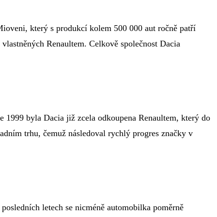
ioveni, který s produkcí kolem 500 000 aut ročně patří
u vlastněných Renaultem. Celkově společnost Dacia
e 1999 byla Dacia již zcela odkoupena Renaultem, který do
padním trhu, čemuž následoval rychlý progres značky v
 V posledních letech se nicméně automobilka poměrně