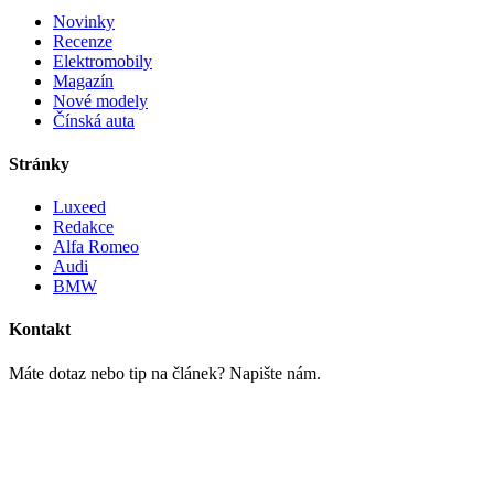
Novinky
Recenze
Elektromobily
Magazín
Nové modely
Čínská auta
Stránky
Luxeed
Redakce
Alfa Romeo
Audi
BMW
Kontakt
Máte dotaz nebo tip na článek? Napište nám.