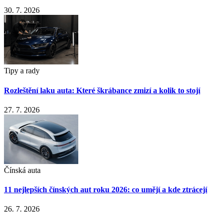
30. 7. 2026
Tipy a rady
Rozleštění laku auta: Které škrábance zmizí a kolik to stojí
27. 7. 2026
Čínská auta
11 nejlepších čínských aut roku 2026: co umějí a kde ztrácejí
26. 7. 2026