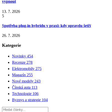
vypnout
13. 7. 2026
5
Spotřeba plug-in hybridu v praxi: kdy opravdu šetří
26. 7. 2026
Kategorie
Novinky
454
Recenze
278
Elektromobily
275
Magazín
255
Nové modely
243
Čínská auta
113
Technologie
106
Byznys a strategie
104
Hledat: