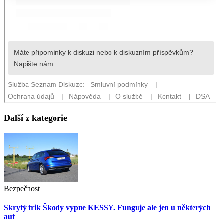
Další z kategorie
Bezpečnost
Skrytý trik Škody vypne KESSY. Funguje ale jen u některých
aut