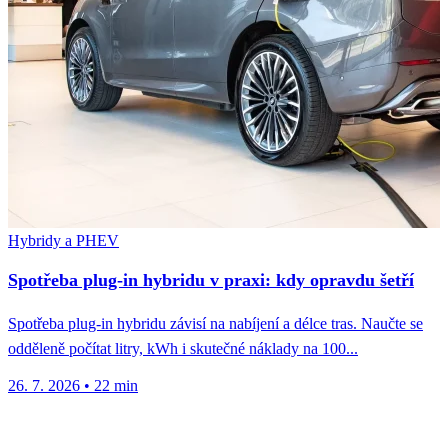
Hybridy a PHEV
Spotřeba plug-in hybridu v praxi: kdy opravdu šetří
Spotřeba plug-in hybridu závisí na nabíjení a délce tras. Naučte se
odděleně počítat litry, kWh i skutečné náklady na 100...
26. 7. 2026
•
22 min