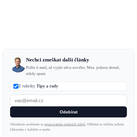
Nechci zmeškat další články
Pošlu ti mail, až vyjde něco nového. Max. jednou denně,
nikdy spam.
Z rubriky
Tipy a rady
Odebírat
Odesláním souhlasíte se
zpracováním osobních údajů
. Odhlásit se můžete jedním
kliknutím v každém e-mailu.