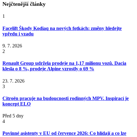
Nejčtenější články
1
Facelift Škody Kodiaq na nových fotkách: změny hledejte
vpředu i vzadu
9. 7. 2026
2
Renault Group udržela prodeje na 1,17 milionu vozů. Dacia
klesla o 8 %, prodeje Alpine vzrostly o 69 %
23. 7. 2026
3
Citroën pracuje na budoucnosti rodinných MPV. Inspirací je
koncept ELO
Před 5 dny
4
Povinné asistenty v EU od července 2026: Co hlídají a co lze