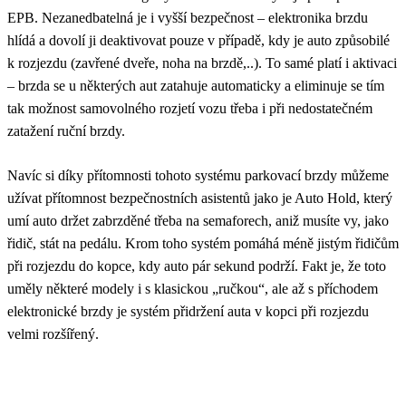
EPB. Nezanedbatelná je i vyšší bezpečnost – elektronika brzdu
hlídá a dovolí ji deaktivovat pouze v případě, kdy je auto způsobilé
k rozjezdu (zavřené dveře, noha na brzdě,..). To samé platí i aktivaci
– brzda se u některých aut zatahuje automaticky a eliminuje se tím
tak možnost samovolného rozjetí vozu třeba i při nedostatečném
zatažení ruční brzdy.
Navíc si díky přítomnosti tohoto systému parkovací brzdy můžeme
užívat přítomnost bezpečnostních asistentů jako je Auto Hold, který
umí auto držet zabrzděné třeba na semaforech, aniž musíte vy, jako
řidič, stát na pedálu. Krom toho systém pomáhá méně jistým řidičům
při rozjezdu do kopce, kdy auto pár sekund podrží. Fakt je, že toto
uměly některé modely i s klasickou „ručkou“, ale až s příchodem
elektronické brzdy je systém přidržení auta v kopci při rozjezdu
velmi rozšířený.