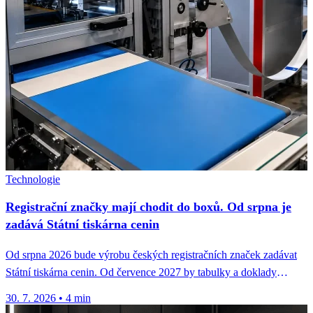
Technologie
Registrační značky mají chodit do boxů. Od srpna je
zadává Státní tiskárna cenin
Od srpna 2026 bude výrobu českých registračních značek zadávat
Státní tiskárna cenin. Od července 2027 by tabulky a doklady
mohly...
30. 7. 2026
•
4 min