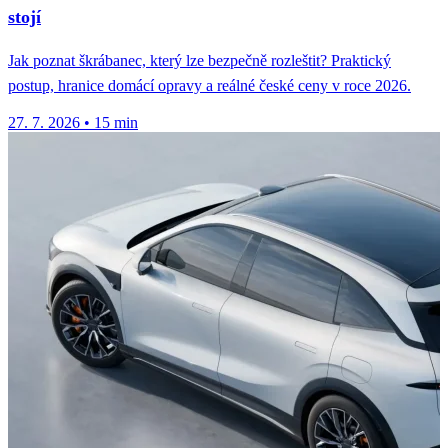
stojí
Jak poznat škrábanec, který lze bezpečně rozleštit? Praktický
postup, hranice domácí opravy a reálné české ceny v roce 2026.
27. 7. 2026
•
15 min