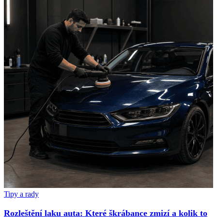
Tipy a rady
Rozleštění laku auta: Které škrábance zmizí a kolik to