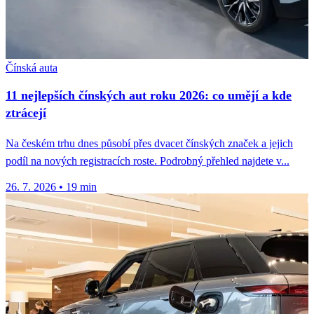
Čínská auta
11 nejlepších čínských aut roku 2026: co umějí a kde
ztrácejí
Na českém trhu dnes působí přes dvacet čínských značek a jejich
podíl na nových registracích roste. Podrobný přehled najdete v...
26. 7. 2026
•
19 min