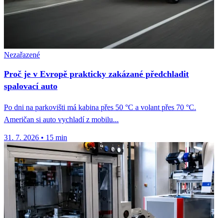
Nezařazené
Proč je v Evropě prakticky zakázané předchladit
spalovací auto
Po dni na parkovišti má kabina přes 50 °C a volant přes 70 °C.
Američan si auto vychladí z mobilu...
31. 7. 2026
•
15 min