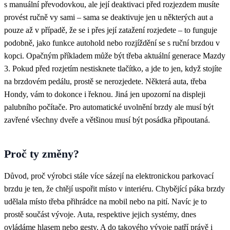
s manuální převodovkou, ale její deaktivaci před rozjezdem musíte
provést ručně vy sami – sama se deaktivuje jen u některých aut a
pouze až v případě, že se i přes její zatažení rozjedete – to funguje
podobně, jako funkce autohold nebo rozjíždění se s ruční brzdou v
kopci. Opačným příkladem může být třeba aktuální generace Mazdy
3. Pokud před rozjetím nestisknete tlačítko, a jde to jen, když stojíte
na brzdovém pedálu, prostě se nerozjedete. Některá auta, třeba
Hondy, vám to dokonce i řeknou. Jiná jen upozorní na displeji
palubního počítače. Pro automatické uvolnění brzdy ale musí být
zavřené všechny dveře a většinou musí být posádka připoutaná.
Proč ty změny?
Důvod, proč výrobci stále více sázejí na elektronickou parkovací
brzdu je ten, že chtějí uspořit místo v interiéru. Chybějící páka brzdy
udělala místo třeba přihrádce na mobil nebo na pití. Navíc je to
prostě součást vývoje. Auta, respektive jejich systémy, dnes
ovládáme hlasem nebo gesty. A do takového vývoje patří právě i