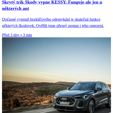
Skrytý trik Škody vypne KESSY. Funguje ale jen u
některých aut
Dočasné vypnutí bezklíčového odemykání je skutečná funkce
některých škodovek. Ověřili jsme přesný postup i jeho omezení.
Před 3 dny
•
3 min