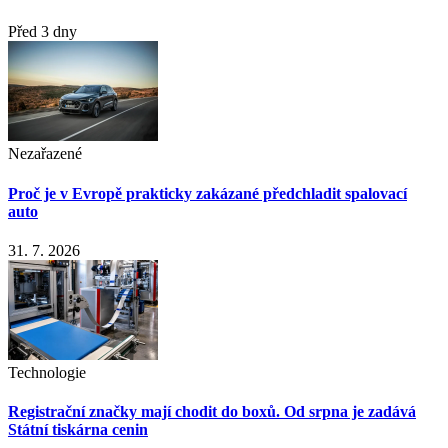
Před 3 dny
Nezařazené
Proč je v Evropě prakticky zakázané předchladit spalovací
auto
31. 7. 2026
Technologie
Registrační značky mají chodit do boxů. Od srpna je zadává
Státní tiskárna cenin