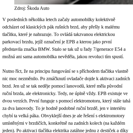
Zdroj: Škoda Auto
V posledních několika letech začaly automobilky kolektivně
odcházet od klasických pák rušních brzd, aby přešly k malému
tlačítku, které je nahrazuje. To ovládá takzvanou elektrickou
parkovací brzdu, jejíž označení je EPB a kterou jako první
představila značka BMW. Stalo se tak už u řady 7/generace E54 a
možná ani sama automobilka nevěděla, jakou revoluci tím spustí.
Nutno říct, že na principu fungování se s příchodem tlačítka vlastně
nic moc nezměnilo. Po zmáčknutí ovladače dojde k aktivaci zadních
brzd. Jen už se tak neděje pomocí lanovodů, které měla původní
ruční brzda, ale elektronicky. Tedy, ne úplně vždy. EPB existuje ve
dvou verzích. První funguje s pomocí elektromotoru, který stále tahá
za dva lanovody. To je hodně podobné ruční brzdě, jen v interiéru
chybí ta velká páka. Obvyklejší dnes je ale řešení s elektromotory
umístěnými v brzdičích, konkrétně na zadních kolech (na každém
jeden). Po aktivaci tlačítka elektrika zatáhne jednu z destiček a díky