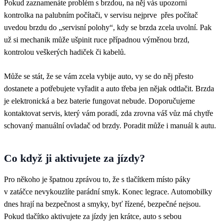
Pokud zaznamenáte problém s brzdou, na něj vás upozorní
kontrolka na palubním počítači, v servisu nejprve přes počítač
uvedou brzdu do „servisní polohy“, kdy se brzda zcela uvolní. Pak
už si mechanik může ušpinit ruce případnou výměnou brzd,
kontrolou veškerých hadiček či kabelů.
Může se stát, že se vám zcela vybije auto, vy se do něj přesto
dostanete a potřebujete vyřadit a auto třeba jen nějak odtlačit. Brzda
je elektronická a bez baterie fungovat nebude. Doporučujeme
kontaktovat servis, který vám poradí, zda zrovna váš vůz má chytře
schovaný manuální ovladač od brzdy. Poradit může i manuál k autu.
Co když ji aktivujete za jízdy?
Pro někoho je špatnou zprávou to, že s tlačítkem místo páky
v zatáčce nevykouzlíte parádní smyk. Konec legrace. Automobilky
dnes hrají na bezpečnost a smyky, byť řízené, bezpečné nejsou.
Pokud tlačítko aktivujete za jízdy jen krátce, auto s sebou