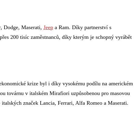
r, Dodge, Maserati,
Jeep
a Ram. Díky partnerství s
přes 200 tisíc zaměstnanců, díky kterým je schopný vyrábět
ké ekonomické krize byl i díky vysokému podílu na americkém
 novou továrnu v italském Mirafiori uzpůsobenou pro masovou
italských značek Lancia, Ferrari, Alfa Romeo a Maserati.