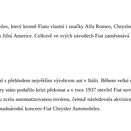
les, který kromě Fiatu vlastní i značky Alfa Romeo, Chrysle
a Jižní Americe. Celkově ve svých závodech Fiat zaměstnává 
 stal s přehledem největším výrobcem aut v Itálii. Během vel
pory státu podařilo krizi překonat a v roce 1937 otevřel Fiat
 zcela automatizovanou továrnu, čemuž následovala akvizice 
v nadnárodní koncern Fiat Chrysler Automobiles.