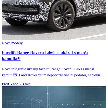
Nové modely
Facelift Range Roveru L460 se ukázal s menší
kamufláží
Nové fotografie ukazují facelift Range Roveru L460 s menší
kamufláží. Land Rover zatím nepotvrdil finální podobu, nabídku
motorů ani termín...
Před 5 hod
•
3 min