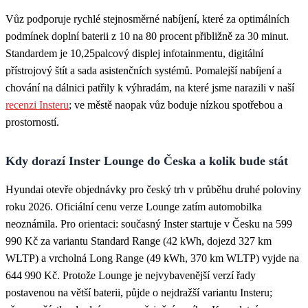
Vůz podporuje rychlé stejnosměrné nabíjení, které za optimálních
podmínek doplní baterii z 10 na 80 procent přibližně za 30 minut.
Standardem je 10,25palcový displej infotainmentu, digitální
přístrojový štít a sada asistenčních systémů. Pomalejší nabíjení a
chování na dálnici patřily k výhradám, na které jsme narazili v naší
recenzi Insteru
; ve městě naopak vůz boduje nízkou spotřebou a
prostorností.
Kdy dorazí Inster Lounge do Česka a kolik bude stát
Hyundai otevře objednávky pro český trh v průběhu druhé poloviny
roku 2026. Oficiální cenu verze Lounge zatím automobilka
neoznámila. Pro orientaci: současný Inster startuje v Česku na 599
990 Kč za variantu Standard Range (42 kWh, dojezd 327 km
WLTP) a vrcholná Long Range (49 kWh, 370 km WLTP) vyjde na
644 990 Kč. Protože Lounge je nejvybavenější verzí řady
postavenou na větší baterii, půjde o nejdražší variantu Insteru;