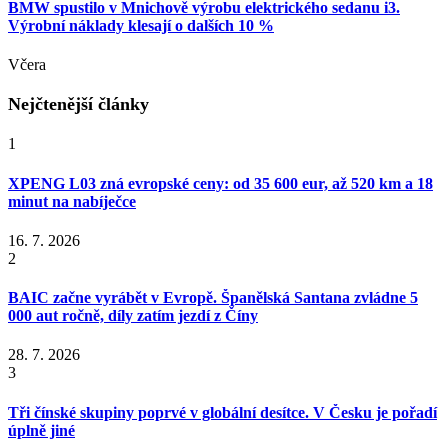
BMW spustilo v Mnichově výrobu elektrického sedanu i3.
Výrobní náklady klesají o dalších 10 %
Včera
Nejčtenější články
1
XPENG L03 zná evropské ceny: od 35 600 eur, až 520 km a 18
minut na nabíječce
16. 7. 2026
2
BAIC začne vyrábět v Evropě. Španělská Santana zvládne 5
000 aut ročně, díly zatím jezdí z Číny
28. 7. 2026
3
Tři čínské skupiny poprvé v globální desítce. V Česku je pořadí
úplně jiné