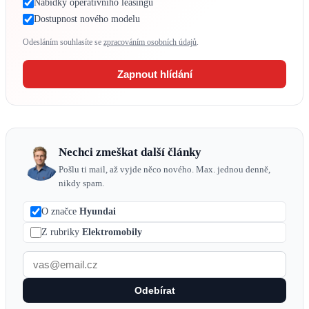
Nabídky operativního leasingu
Dostupnost nového modelu
Odesláním souhlasíte se
zpracováním osobních údajů
.
Zapnout hlídání
Nechci zmeškat další články
Pošlu ti mail, až vyjde něco nového. Max. jednou denně,
nikdy spam.
O značce
Hyundai
Z rubriky
Elektromobily
Odebírat