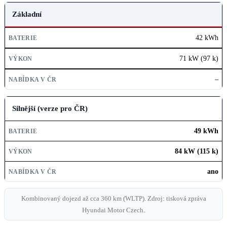
KOMBINACE
Základní
POHONU
42 kWh
BATERIE
71 kW (97 k)
VÝKON
–
NABÍDKA V ČR
Silnější (verze pro ČR)
49 kWh
84 kW (115 k)
ano
Kombinovaný dojezd až cca 360 km (WLTP). Zdroj: tisková zpráva
Hyundai Motor Czech.