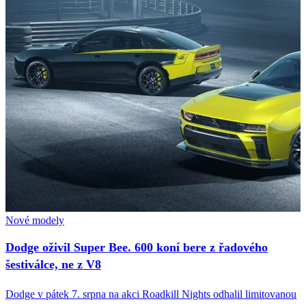
Nové modely
Dodge oživil Super Bee. 600 koní bere z řadového
šestiválce, ne z V8
Dodge v pátek 7. srpna na akci Roadkill Nights odhalil limitovanou