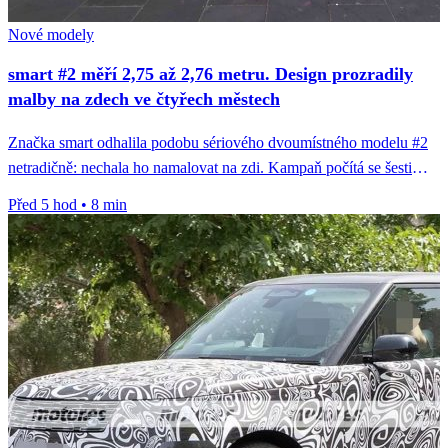
Nové modely
smart #2 měří 2,75 až 2,76 metru. Design prozradily
malby na zdech ve čtyřech městech
Značka smart odhalila podobu sériového dvoumístného modelu #2
netradičně: nechala ho namalovat na zdi. Kampaň počítá se šesti
městy, hotové...
Před 5 hod
•
8 min