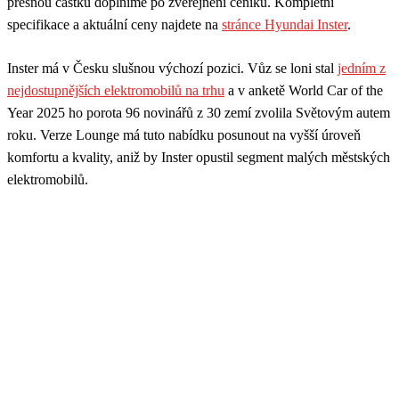
přesnou částku doplníme po zveřejnění ceníku. Kompletní
specifikace a aktuální ceny najdete na
stránce Hyundai Inster
.
Inster má v Česku slušnou výchozí pozici. Vůz se loni stal
jedním z
nejdostupnějších elektromobilů na trhu
a v anketě World Car of the
Year 2025 ho porota 96 novinářů z 30 zemí zvolila Světovým autem
roku. Verze Lounge má tuto nabídku posunout na vyšší úroveň
komfortu a kvality, aniž by Inster opustil segment malých městských
elektromobilů.