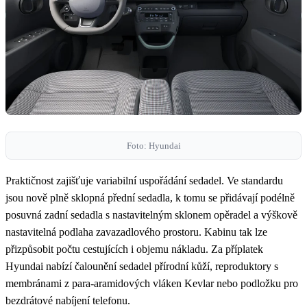
Foto: Hyundai
Praktičnost zajišťuje variabilní uspořádání sedadel. Ve standardu
jsou nově plně sklopná přední sedadla, k tomu se přidávají podélně
posuvná zadní sedadla s nastavitelným sklonem opěradel a výškově
nastavitelná podlaha zavazadlového prostoru. Kabinu tak lze
přizpůsobit počtu cestujících i objemu nákladu. Za příplatek
Hyundai nabízí čalounění sedadel přírodní kůží, reproduktory s
membránami z para-aramidových vláken Kevlar nebo podložku pro
bezdrátové nabíjení telefonu.