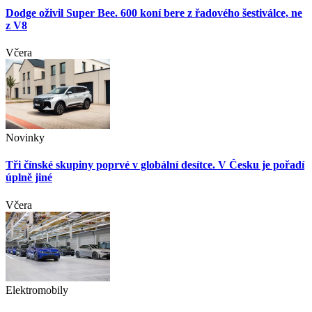
Dodge oživil Super Bee. 600 koní bere z řadového šestiválce, ne
z V8
Včera
Novinky
Tři čínské skupiny poprvé v globální desítce. V Česku je pořadí
úplně jiné
Včera
Elektromobily