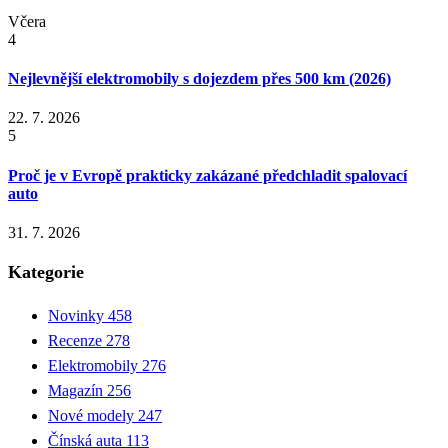
Včera
4
Nejlevnější elektromobily s dojezdem přes 500 km (2026)
22. 7. 2026
5
Proč je v Evropě prakticky zakázané předchladit spalovací
auto
31. 7. 2026
Kategorie
Novinky
458
Recenze
278
Elektromobily
276
Magazín
256
Nové modely
247
Čínská auta
113