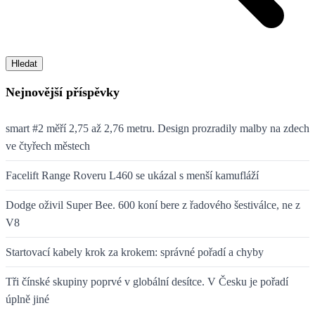
Hledat
Nejnovější příspěvky
smart #2 měří 2,75 až 2,76 metru. Design prozradily malby na zdech
ve čtyřech městech
Facelift Range Roveru L460 se ukázal s menší kamufláží
Dodge oživil Super Bee. 600 koní bere z řadového šestiválce, ne z
V8
Startovací kabely krok za krokem: správné pořadí a chyby
Tři čínské skupiny poprvé v globální desítce. V Česku je pořadí
úplně jiné