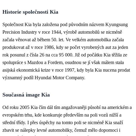
Historie společnosti Kia
Společnost Kia byla založena pod původním názvem Kyungsung
Precision Industry v roce 1944, výrobě automobilů se nicméně
začala věnovat až během 50. let. Ve velkém automobilka začala
produkovat až v roce 1986, kdy se počet vyrobených aut za jeden
rok posunul z čísla 26 na cca 95 000. Již od počátku Kia těžila ze
spolupráce s Mazdou a Fordem, osudnou se jí však málem stala
asijská ekonomická krize v roce 1997, kdy byla Kia nucena prodat
významný podíl Hyundai Motor Company.
Současná image Kia
Od roku 2005 Kia čím dál tím angažovaněji působí na americkém a
evropském trhu, kde konkuruje především na poli vozů nižší a
střední třídy. I přes úspěchy na tomto poli se nicméně Kia snaží
zbavit se nálepky levné automobilky, čemuž mělo dopomoci i