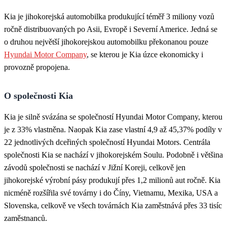
Kia je jihokorejská automobilka produkující téměř 3 miliony vozů
ročně distribuovaných po Asii, Evropě i Severní Americe. Jedná se
o druhou největší jihokorejskou automobilku překonanou pouze
Hyundai Motor Company
, se kterou je Kia úzce ekonomicky i
provozně propojena.
O společnosti Kia
Kia je silně svázána se společností Hyundai Motor Company, kterou
je z 33% vlastněna. Naopak Kia zase vlastní 4,9 až 45,37% podíly v
22 jednotlivých dceřiných společností Hyundai Motors. Centrála
společnosti Kia se nachází v jihokorejském Soulu. Podobně i většina
závodů společnosti se nachází v Jižní Koreji, celkově jen
jihokorejské výrobní pásy produkují přes 1,2 milionů aut ročně. Kia
nicméně rozšířila své továrny i do Číny, Vietnamu, Mexika, USA a
Slovenska, celkově ve všech továrnách Kia zaměstnává přes 33 tisíc
zaměstnanců.