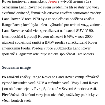
Rover inspiroval u amerického
Jeepu
a vytvořil terénní vůz s
označením Land Rover. Po svém uvedení na trh se staly tyto vozy
extrémně oblíbené, čemuž následovalo založení samostatné značky
Land Rover. V roce 1970 byla ze společnosti oddělena značka
Range Rover, která byla určena výhradně pro terénní vozy, zatímco
Land Rover se začal více specializovat na luxusní SUV. V 90.
letech dochází k prodeji Roveru německé BMW, v roce 2000
nicméně společnost zaniká a BMW prodává značku Land Rover
americkému Fordu. Později v roce 2008značku Land Rover
společně s Jaguarem odkupuje indická společnost Tata Motors.
Současná image
Po založení značky Range Rover se Land Rover věnuje převážně
výrobě luxusních vozů SUV a terénních vozů. Vozy Land Rover
jsou oblíbené nejen v Evropě, ale také v Severní Americe a Asii.
Převážně starší terénní vozy jsou nicméně používány prakticky ve
všech koutech světa.