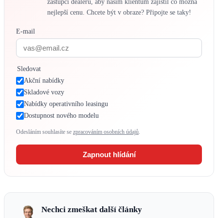
zástupci dealerů, aby našim klientům zajistil co možná
nejlepší cenu. Chcete být v obraze? Připojte se taky!
E-mail
Sledovat
Akční nabídky
Skladové vozy
Nabídky operativního leasingu
Dostupnost nového modelu
Odesláním souhlasíte se
zpracováním osobních údajů
.
Zapnout hlídání
Nechci zmeškat další články