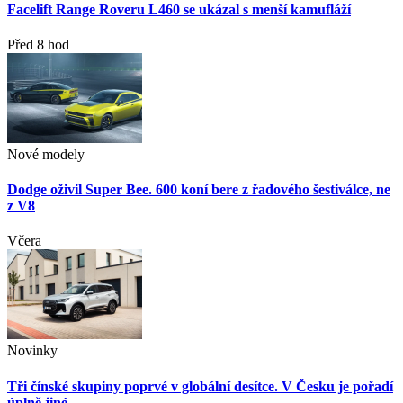
Facelift Range Roveru L460 se ukázal s menší kamufláží
Před 8 hod
Nové modely
Dodge oživil Super Bee. 600 koní bere z řadového šestiválce, ne
z V8
Včera
Novinky
Tři čínské skupiny poprvé v globální desítce. V Česku je pořadí
úplně jiné