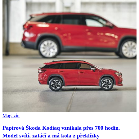
Magazín
Papírová Škoda Kodiaq vznikala přes 700 hodin.
Model svítí, zatáčí a má kola z překližky