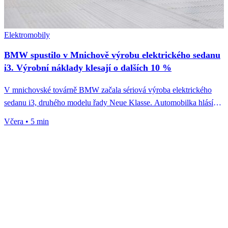
Elektromobily
BMW spustilo v Mnichově výrobu elektrického sedanu
i3. Výrobní náklady klesají o dalších 10 %
V mnichovské továrně BMW začala sériová výroba elektrického
sedanu i3, druhého modelu řady Neue Klasse. Automobilka hlásí
pokles výrobních nákladů...
Včera
•
5 min