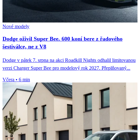
Nové modely
Dodge oživil Super Bee. 600 koní bere z řadového
šestiválce, ne z V8
Dodge v pátek 7. srpna na akci Roadkill Nights odhalil limitovanou
verzi Charger Super Bee pro modelový rok 2027. Přeplňovaný...
Včera
•
6 min