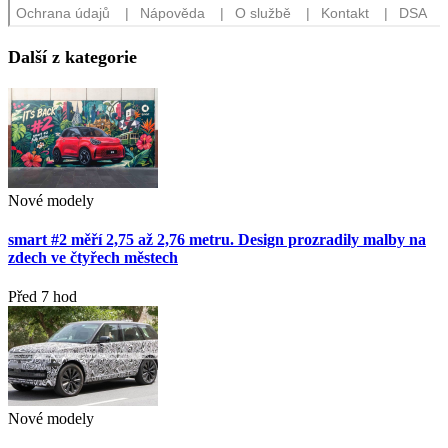
Další z kategorie
Nové modely
smart #2 měří 2,75 až 2,76 metru. Design prozradily malby na
zdech ve čtyřech městech
Před 7 hod
Nové modely