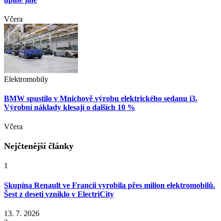
Včera
Elektromobily
BMW spustilo v Mnichově výrobu elektrického sedanu i3.
Výrobní náklady klesají o dalších 10 %
Včera
Nejčtenější články
1
Skupina Renault ve Francii vyrobila přes milion elektromobilů.
Šest z deseti vzniklo v ElectriCity
13. 7. 2026