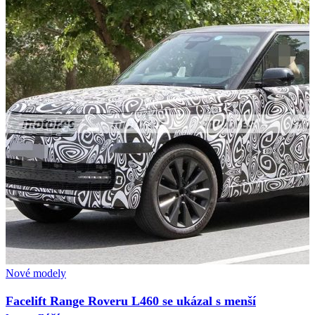
Nové modely
Facelift Range Roveru L460 se ukázal s menší