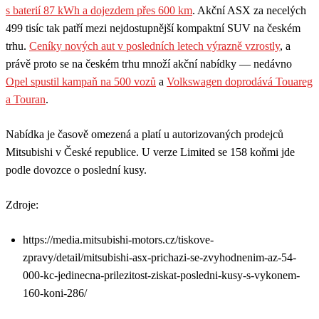
s baterií 87 kWh a dojezdem přes 600 km
. Akční ASX za necelých
499 tisíc tak patří mezi nejdostupnější kompaktní SUV na českém
trhu.
Ceníky nových aut v posledních letech výrazně vzrostly
, a
právě proto se na českém trhu množí akční nabídky — nedávno
Opel spustil kampaň na 500 vozů
a
Volkswagen doprodává Touareg
a Touran
.
Nabídka je časově omezená a platí u autorizovaných prodejců
Mitsubishi v České republice. U verze Limited se 158 koňmi jde
podle dovozce o poslední kusy.
Zdroje:
https://media.mitsubishi-motors.cz/tiskove-
zpravy/detail/mitsubishi-asx-prichazi-se-zvyhodnenim-az-54-
000-kc-jedinecna-prilezitost-ziskat-posledni-kusy-s-vykonem-
160-koni-286/