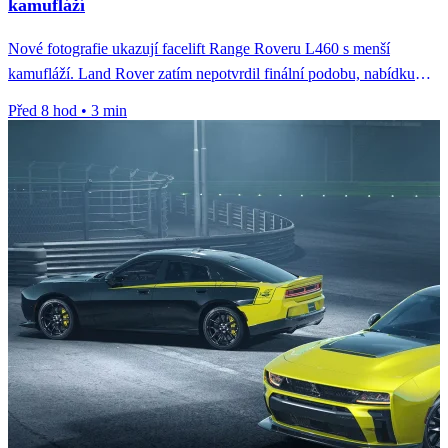
kamufláží
Nové fotografie ukazují facelift Range Roveru L460 s menší
kamufláží. Land Rover zatím nepotvrdil finální podobu, nabídku
motorů ani termín...
Před 8 hod
•
3 min