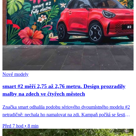
Nové modely
smart #2 měří 2,75 až 2,76 metru. Design prozradily
malby na zdech ve čtyřech městech
Značka smart odhalila podobu sériového dvoumístného modelu #2
netradičně: nechala ho namalovat na zdi. Kampaň počítá se šesti
městy, hotové...
Před 7 hod
•
8 min