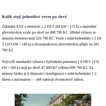
Kolik stojí jednotlivé verze po slevě
Základní ASX s motorem 1.2 DI-T (84 kW / 115 k) a manuální
převodovkou vyjde po slevě na 498 790 Kč. Střední výbava se
stejným motorem stojí 529 790 Kč. Verze s mild-hybridním 1.3 DI-
T (103 kW / 140 k) a dvouspojkovou převodovkou přijde na 581
790 Kč.
Nejvyšší standardní výbava s hybridním pohonem 1.8 HEV (116
kW / 160 k) stojí po slevě 47 000 Kč celkem 699 790 Kč. Za
stejnou částku je k dispozici i konfigurace s mild-hybridním 1.3
litrem a automatem — obě nabízejí dvoukolový náhon.