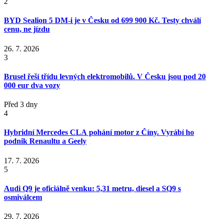
2
BYD Sealion 5 DM-i je v Česku od 699 900 Kč. Testy chválí
cenu, ne jízdu
26. 7. 2026
3
Brusel řeší třídu levných elektromobilů. V Česku jsou pod 20
000 eur dva vozy
Před 3 dny
4
Hybridní Mercedes CLA pohání motor z Číny. Vyrábí ho
podnik Renaultu a Geely
17. 7. 2026
5
Audi Q9 je oficiálně venku: 5,31 metru, diesel a SQ9 s
osmiválcem
29. 7. 2026