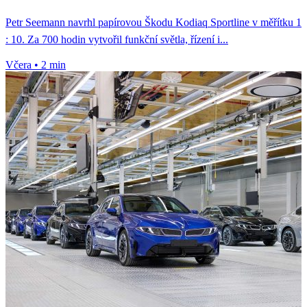
Petr Seemann navrhl papírovou Škodu Kodiaq Sportline v měřítku 1
: 10. Za 700 hodin vytvořil funkční světla, řízení i...
Včera
•
2 min