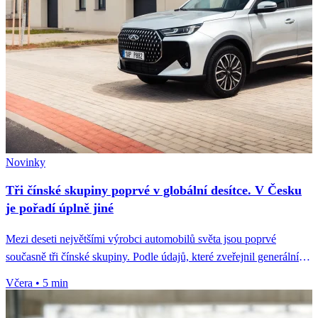
Novinky
Tři čínské skupiny poprvé v globální desítce. V Česku
je pořadí úplně jiné
Mezi deseti největšími výrobci automobilů světa jsou poprvé
současně tři čínské skupiny. Podle údajů, které zveřejnil generální
tajemník Čínského sdružení...
Včera
•
5 min