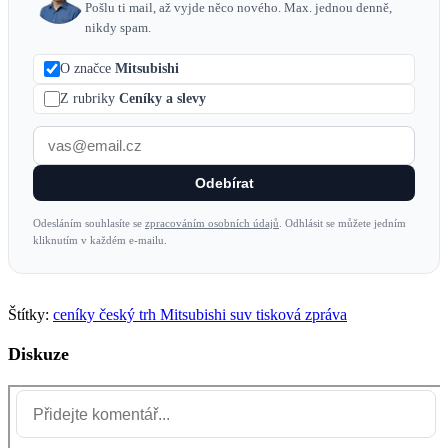
Pošlu ti mail, až vyjde něco nového. Max. jednou denně,
nikdy spam.
O značce
Mitsubishi
Z rubriky
Ceníky a slevy
Odebírat
Odesláním souhlasíte se
zpracováním osobních údajů
. Odhlásit se můžete jedním
kliknutím v každém e-mailu.
Štítky:
ceníky
český trh
Mitsubishi
suv
tisková zpráva
Diskuze