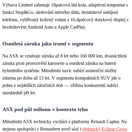
Výbava Limited zahrnuje 18palcová litá kola, adaptivní tempomat s
funkcí Stop&Go, sledování mrtvého úhlu, bezdrátové nabíjení
telefonu, vyhřívaný kožený volant a 10,4palcový dotykový displej s
bezdrátovým Android Auto a Apple CarPlay.
Osmiletá záruka jako trumf v segmentu
Na ASX se vztahuje záruka až 8 let nebo 160 000 km, dvanáctiletá
záruka proti prorezivění karoserie a osmiletá záruka na baterii
hybridního systému. Mitsubishi navíc nabízí asistenční služby
zdarma po dobu až 15 let. V segmentu kompaktních SUV jde o
jednu z nejdelších záručních dob — většina konkurentů nabízí
standardně pět let.
ASX pod půl milionu v kontextu trhu
Mitsubishi ASX technicky vychází z platformy Renault Captur. Na
stejnou spolupráci s Renaultem nově sází i
elektrický Eclipse Cross