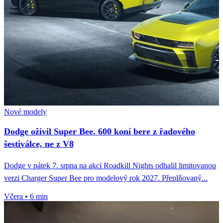
Nové modely
Dodge oživil Super Bee. 600 koní bere z řadového
šestiválce, ne z V8
Dodge v pátek 7. srpna na akci Roadkill Nights odhalil limitovanou
verzi Charger Super Bee pro modelový rok 2027. Přeplňovaný...
Včera
•
6 min