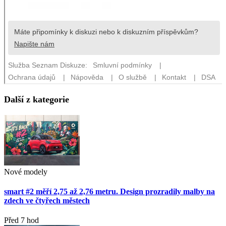
Další z kategorie
Nové modely
smart #2 měří 2,75 až 2,76 metru. Design prozradily malby na
zdech ve čtyřech městech
Před 7 hod