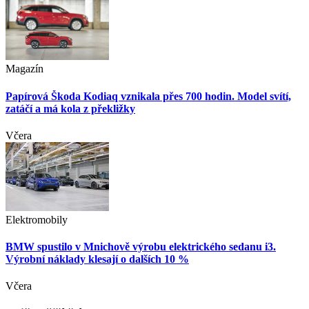
Magazín
Papírová Škoda Kodiaq vznikala přes 700 hodin. Model svítí,
zatáčí a má kola z překližky
Včera
Elektromobily
BMW spustilo v Mnichově výrobu elektrického sedanu i3.
Výrobní náklady klesají o dalších 10 %
Včera