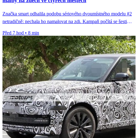
malby na zdech ve čtyřech městech
Značka smart odhalila podobu sériového dvoumístného modelu #2
netradičně: nechala ho namalovat na zdi. Kampaň počítá se šesti
městy, hotové...
Před 7 hod
•
8 min