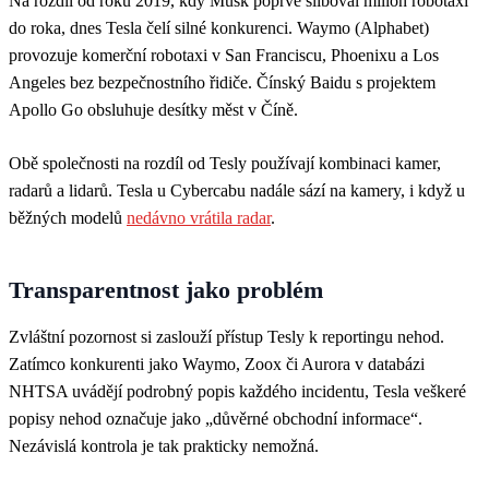
Na rozdíl od roku 2019, kdy Musk poprvé sliboval milion robotaxi
do roka, dnes Tesla čelí silné konkurenci. Waymo (Alphabet)
provozuje komerční robotaxi v San Franciscu, Phoenixu a Los
Angeles bez bezpečnostního řidiče. Čínský Baidu s projektem
Apollo Go obsluhuje desítky měst v Číně.
Obě společnosti na rozdíl od Tesly používají kombinaci kamer,
radarů a lidarů. Tesla u Cybercabu nadále sází na kamery, i když u
běžných modelů
nedávno vrátila radar
.
Transparentnost jako problém
Zvláštní pozornost si zaslouží přístup Tesly k reportingu nehod.
Zatímco konkurenti jako Waymo, Zoox či Aurora v databázi
NHTSA uvádějí podrobný popis každého incidentu, Tesla veškeré
popisy nehod označuje jako „důvěrné obchodní informace“.
Nezávislá kontrola je tak prakticky nemožná.