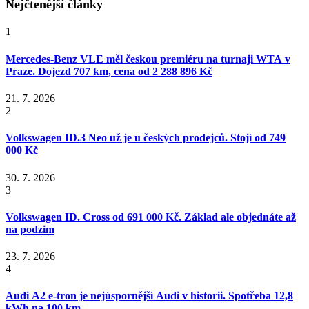
Nejčtenější články
1
Mercedes-Benz VLE měl českou premiéru na turnaji WTA v
Praze. Dojezd 707 km, cena od 2 288 896 Kč
21. 7. 2026
2
Volkswagen ID.3 Neo už je u českých prodejců. Stojí od 749
000 Kč
30. 7. 2026
3
Volkswagen ID. Cross od 691 000 Kč. Základ ale objednáte až
na podzim
23. 7. 2026
4
Audi A2 e-tron je nejúspornější Audi v historii. Spotřeba 12,8
kWh na 100 km