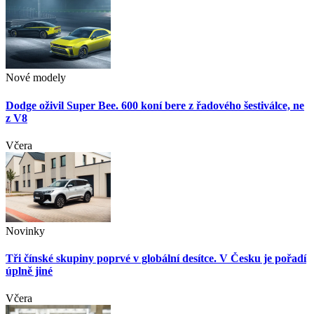
Nové modely
Dodge oživil Super Bee. 600 koní bere z řadového šestiválce, ne
z V8
Včera
Novinky
Tři čínské skupiny poprvé v globální desítce. V Česku je pořadí
úplně jiné
Včera