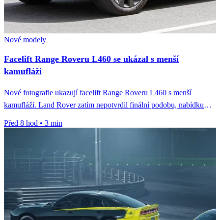
Nové modely
Facelift Range Roveru L460 se ukázal s menší
kamufláží
Nové fotografie ukazují facelift Range Roveru L460 s menší
kamufláží. Land Rover zatím nepotvrdil finální podobu, nabídku
motorů ani termín...
Před 8 hod
•
3 min