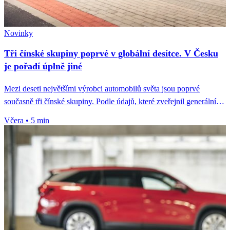
Novinky
Tři čínské skupiny poprvé v globální desítce. V Česku
je pořadí úplně jiné
Mezi deseti největšími výrobci automobilů světa jsou poprvé
současně tři čínské skupiny. Podle údajů, které zveřejnil generální
tajemník Čínského sdružení...
Včera
•
5 min