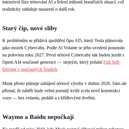
intenzivní fáze trénování AI a řešení milionů hraničních situací, což
realisticky oddaluje nasazení o další rok.
Starý čip, nové sliby
K problémům se přidává zpoždění čipu AI5, který Tesla plánovala
jako mozek Cybercabu. Podle Al Volante se jeho uvedení posunulo
na polovinu roku 2027. První sériové Cybercaby tak budou jezdit s
čipem AI4 současné generace — stejným, který pohání
Full Self-
Driving v současných Teslách
.
Musk přesto plánuje zahájení sériové výroby v dubnu 2026. Sám ale
přiznal, že náběh bude velmi pomalý kvůli zcela nové konstrukci
vozu — bez volantu, pedálů a s křídlovými dveřmi.
Waymo a Baidu nepočkají