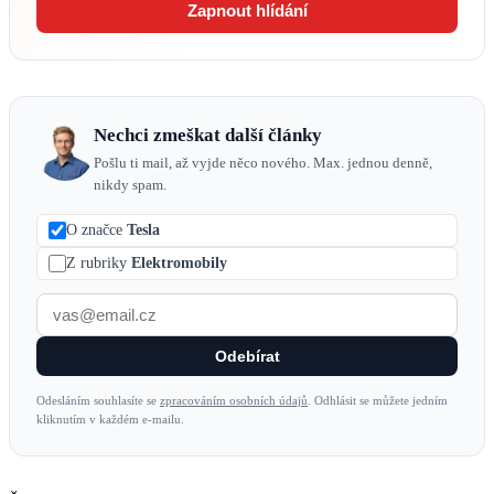
Zapnout hlídání
Nechci zmeškat další články
Pošlu ti mail, až vyjde něco nového. Max. jednou denně,
nikdy spam.
O značce
Tesla
Z rubriky
Elektromobily
Odebírat
Odesláním souhlasíte se
zpracováním osobních údajů
. Odhlásit se můžete jedním
kliknutím v každém e-mailu.