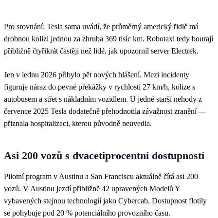
Pro srovnání: Tesla sama uvádí, že průměrný americký řidič má
drobnou kolizi jednou za zhruba 369 tisíc km. Robotaxi tedy bourají
přibližně čtyřikrát častěji než lidé, jak upozornil server Electrek.
Jen v lednu 2026 přibylo pět nových hlášení. Mezi incidenty
figuruje náraz do pevné překážky v rychlosti 27 km/h, kolize s
autobusem a střet s nákladním vozidlem. U jedné starší nehody z
července 2025 Tesla dodatečně přehodnotila závažnost zranění —
přiznala hospitalizaci, kterou původně neuvedla.
Asi 200 vozů s dvacetiprocentní dostupností
Pilotní program v Austinu a San Franciscu aktuálně čítá asi 200
vozů. V Austinu jezdí přibližně 42 upravených Modelů Y
vybavených stejnou technologií jako Cybercab. Dostupnost flotily
se pohybuje pod 20 % potenciálního provozního času.