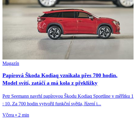
Magazín
Papírová Škoda Kodiaq vznikala přes 700 hodin.
Model svítí, zatáčí a má kola z překližky
Petr Seemann navrhl papírovou Škodu Kodiaq Sportline v měřítku 1
: 10. Za 700 hodin vytvořil funkční světla, řízení i...
Včera
•
2 min