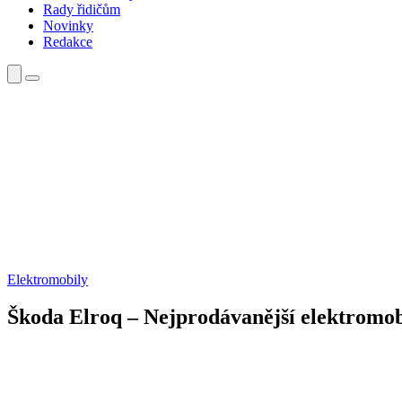
Rady řidičům
Novinky
Redakce
Elektromobily
Škoda Elroq – Nejprodávanější elektromob