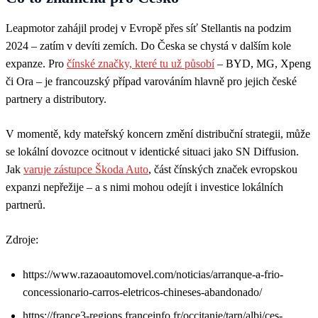
Leapmotor zahájil prodej v Evropě přes síť Stellantis na podzim
2024 – zatím v devíti zemích. Do Česka se chystá v dalším kole
expanze. Pro
čínské značky, které tu už působí
– BYD, MG, Xpeng
či Ora – je francouzský případ varováním hlavně pro jejich české
partnery a distributory.
V momentě, kdy mateřský koncern změní distribuční strategii, může
se lokální dovozce ocitnout v identické situaci jako SN Diffusion.
Jak
varuje zástupce Škoda Auto
, část čínských značek evropskou
expanzi nepřežije – a s nimi mohou odejít i investice lokálních
partnerů.
Zdroje:
https://www.razaoautomovel.com/noticias/arranque-a-frio-
concessionario-carros-eletricos-chineses-abandonado/
https://france3-regions.franceinfo.fr/occitanie/tarn/albi/ces-