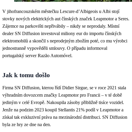
V jihofrancouzském městečku Lescure-d’Albigeois u Albi stojí
stovky nových elektrických aut čínských značek Leapmotor a Seres.
Zájemce na parkovišti nepřivábily – nikdy se neprodaly. Místní
dealer SN Diffusion investoval miliony eur do importu čínských
elektromobilů a skončil s neprodejným zbožím poté, co mu výrobci
jednostranně vypověděli smlouvy. O případu informoval
portugalský server Razão Automóvel.
Jak k tomu došlo
Firma SN Diffusion, kterou řídí Didier Sirgue, se v roce 2021 stala
výhradním dovozcem značky Leapmotor pro Francii – v té době
jediným v celé Evropě. Nakoupila zásoby přibližně tisíce vozidel.
Jenže na podzim 2023 koupil Stellantis 21% podíl v Leapmotor a
získal tak exkluzivní práva na mezinárodní distribuci. SN Diffusion
byla ze hry ze dne na den.