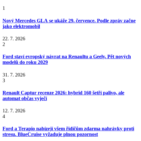
1
Nový Mercedes GLA se ukáže 29. července. Podle zpráv začne
jako elektromobil
22. 7. 2026
2
Ford staví evropský návrat na Renaultu a Geely. Pět nových
modelů do roku 2029
31. 7. 2026
3
Renault Captur recenze 2026: hybrid 160 šetří palivo, ale
automat občas vyječí
12. 7. 2026
4
Ford a Terapio nabízejí všem řidičům zdarma nahrávky proti
stresu. BlueCruise vyžaduje plnou pozornost