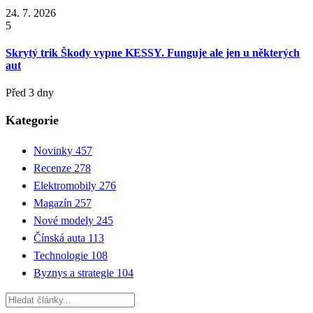
24. 7. 2026
5
Skrytý trik Škody vypne KESSY. Funguje ale jen u některých
aut
Před 3 dny
Kategorie
Novinky
457
Recenze
278
Elektromobily
276
Magazín
257
Nové modely
245
Čínská auta
113
Technologie
108
Byznys a strategie
104
Hledat: