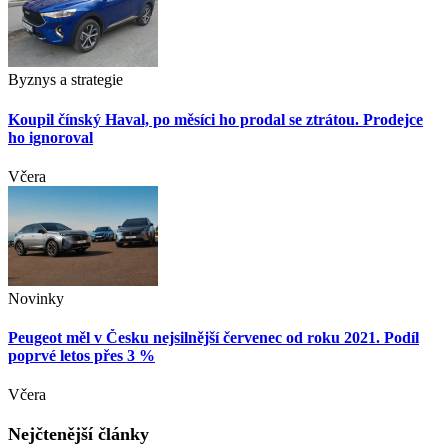
Byznys a strategie
Koupil čínský Haval, po měsíci ho prodal se ztrátou. Prodejce
ho ignoroval
Včera
Novinky
Peugeot měl v Česku nejsilnější červenec od roku 2021. Podíl
poprvé letos přes 3 %
Včera
Nejčtenější články