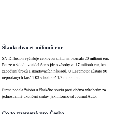
Škoda dvacet milionů eur
SN Diffusion vyčísluje celkovou ztrátu na bezmála 20 milionů eur.
Pouze u skladu vozidel Seres jde o zásoby za 17 milionů eur, bez
započtení úroků a skladovacích nákladů. U Leapmotor zůstalo 90
neprodaných kusů T03 v hodnotě 1,7 milionu eur.
Firma podala žalobu u čínského soudu proti oběma výrobcům za
jednostranné ukončení smluv, jak informoval Journal Auto.
Co to znamená pro Česko