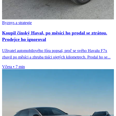
Byznys a strategie
Koupil čínský Haval, po měsíci ho prodal se ztrátou.
Prodejce ho ignoroval
Uživatel automobilového fóra popsal, proč se svého Havalu F7x
zbavil po měsíci a zhruba tisíci ujetých kilometrech. Prodal ho se...
Včera
•
7 min