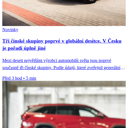
Novinky
Tři čínské skupiny poprvé v globální desítce. V Česku
je pořadí úplně jiné
Mezi deseti největšími výrobci automobilů světa jsou poprvé
současně tři čínské skupiny. Podle údajů, které zveřejnil generální
tajemník Čínského sdružení...
Před 3 hod
•
5 min