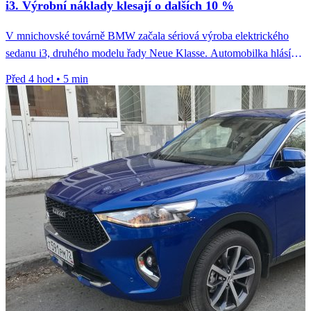
i3. Výrobní náklady klesají o dalších 10 %
V mnichovské továrně BMW začala sériová výroba elektrického
sedanu i3, druhého modelu řady Neue Klasse. Automobilka hlásí
pokles výrobních nákladů...
Před 4 hod
•
5 min