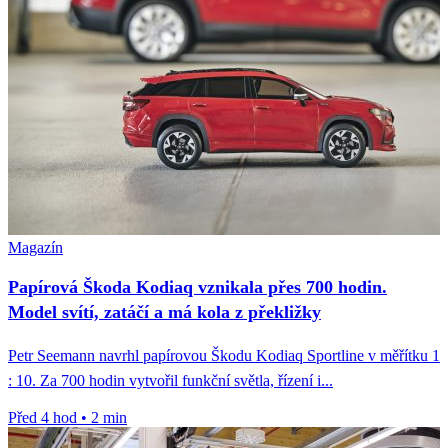
Magazín
Papírová Škoda Kodiaq vznikala přes 700 hodin.
Model svítí, zatáčí a má kola z překližky
Petr Seemann navrhl papírovou Škodu Kodiaq Sportline v měřítku 1
: 10. Za 700 hodin vytvořil funkční světla, řízení i...
Před 4 hod
•
2 min