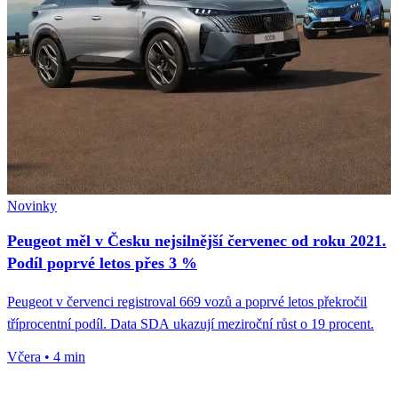
Novinky
Peugeot měl v Česku nejsilnější červenec od roku 2021.
Podíl poprvé letos přes 3 %
Peugeot v červenci registroval 669 vozů a poprvé letos překročil
tříprocentní podíl. Data SDA ukazují meziroční růst o 19 procent.
Včera
•
4 min