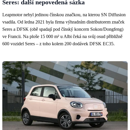
Seres: další nepovedená sázka
Leapmotor nebyl jedinou čínskou značkou, na kterou SN Diffusion
vsadila. Od ledna 2021 byla firma výhradním distributorem značek
Seres a DFSK (obě spadají pod čínský koncern Sokon/Dongfeng)
ve Francii. Na ploše 15 000 m² u Albi čeká na svůj osud přibližně
600 vozidel Seres – z toho kolem 200 dodávek DFSK EC35.