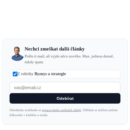
Nechci zmeškat další články
Pošlu ti mail, až vyjde něco nového. Max. jednou denně,
nikdy spam.
Z rubriky
Byznys a strategie
Odebírat
Odesláním souhlasíte se
zpracováním osobních údajů
. Odhlásit se můžete jedním
kliknutím v každém e-mailu.