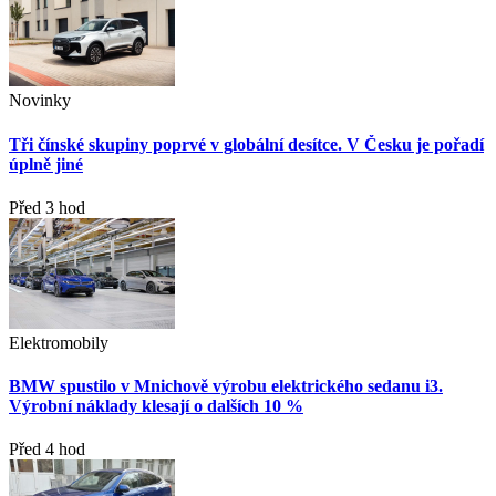
Novinky
Tři čínské skupiny poprvé v globální desítce. V Česku je pořadí
úplně jiné
Před 3 hod
Elektromobily
BMW spustilo v Mnichově výrobu elektrického sedanu i3.
Výrobní náklady klesají o dalších 10 %
Před 4 hod