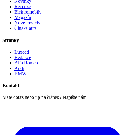
Novinky
Recenze
Elektromobily
Magazín
Nové modely
Čínská auta
Stránky
Luxeed
Redakce
Alfa Romeo
Audi
BMW
Kontakt
Máte dotaz nebo tip na článek? Napište nám.