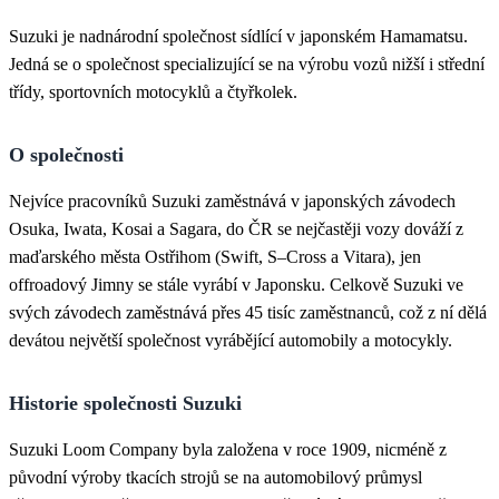
Suzuki je nadnárodní společnost sídlící v japonském Hamamatsu.
Jedná se o společnost specializující se na výrobu vozů nižší i střední
třídy, sportovních motocyklů a čtyřkolek.
O společnosti
Nejvíce pracovníků Suzuki zaměstnává v japonských závodech
Osuka, Iwata, Kosai a Sagara, do ČR se nejčastěji vozy dováží z
maďarského města Ostřihom (Swift, S–Cross a Vitara), jen
offroadový Jimny se stále vyrábí v Japonsku. Celkově Suzuki ve
svých závodech zaměstnává přes 45 tisíc zaměstnanců, což z ní dělá
devátou největší společnost vyrábějící automobily a motocykly.
Historie společnosti Suzuki
Suzuki Loom Company byla založena v roce 1909, nicméně z
původní výroby tkacích strojů se na automobilový průmysl