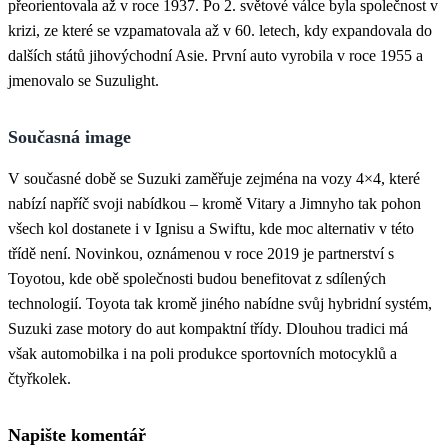
přeorientovala až v roce 1937. Po 2. světové válce byla společnost v
krizi, ze které se vzpamatovala až v 60. letech, kdy expandovala do
dalších států jihovýchodní Asie. První auto vyrobila v roce 1955 a
jmenovalo se Suzulight.
Současná image
V současné době se Suzuki zaměřuje zejména na vozy 4×4, které
nabízí napříč svoji nabídkou – kromě Vitary a Jimnyho tak pohon
všech kol dostanete i v Ignisu a Swiftu, kde moc alternativ v této
třídě není. Novinkou, oznámenou v roce 2019 je partnerství s
Toyotou, kde obě společnosti budou benefitovat z sdílených
technologií. Toyota tak kromě jiného nabídne svůj hybridní systém,
Suzuki zase motory do aut kompaktní třídy. Dlouhou tradici má
však automobilka i na poli produkce sportovních motocyklů a
čtyřkolek.
Napište komentář