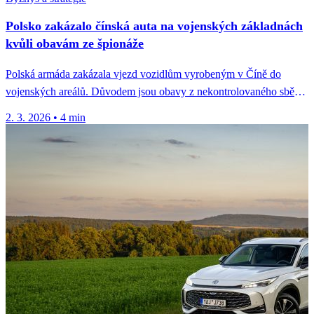
Polsko zakázalo čínská auta na vojenských základnách
kvůli obavám ze špionáže
Polská armáda zakázala vjezd vozidlům vyrobeným v Číně do
vojenských areálů. Důvodem jsou obavy z nekontrolovaného sběru
dat palubními senzory...
2. 3. 2026
•
4 min