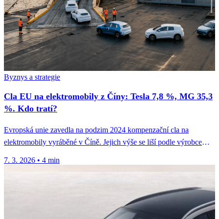
Byznys a strategie
Cla EU na elektromobily z Číny: Tesla 7,8 %, MG 35,3
%. Kdo tratí?
Evropská unie zavedla na podzim 2024 kompenzační cla na
elektromobily vyráběné v Číně. Jejich výše se liší podle výrobce
—...
7. 3. 2026
•
4 min