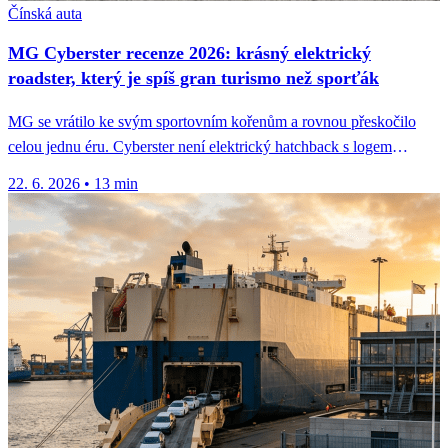
Čínská auta
MG Cyberster recenze 2026: krásný elektrický
roadster, který je spíš gran turismo než sporťák
MG se vrátilo ke svým sportovním kořenům a rovnou přeskočilo
celou jednu éru. Cyberster není elektrický hatchback s logem
značky,...
22. 6. 2026
•
13 min