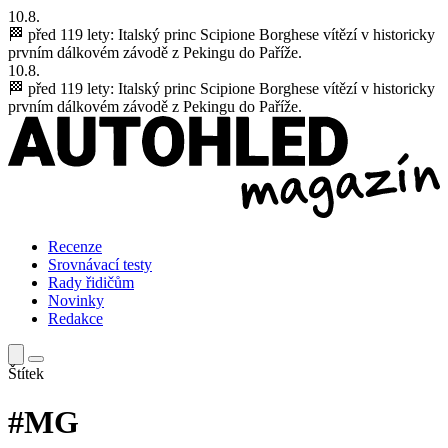
10.8.
🏁 před 119 lety:
Italský princ Scipione Borghese vítězí v historicky
prvním dálkovém závodě z Pekingu do Paříže.
10.8.
🏁 před 119 lety:
Italský princ Scipione Borghese vítězí v historicky
prvním dálkovém závodě z Pekingu do Paříže.
Recenze
Srovnávací testy
Rady řidičům
Novinky
Redakce
Štítek
#MG