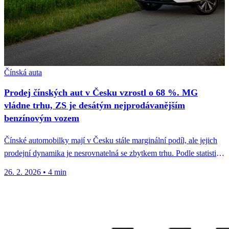
Čínská auta
Prodej čínských aut v Česku vzrostl o 68 %. MG
vládne trhu, ZS je desátým nejprodávanějším
benzínovým vozem
Čínské automobilky mají v Česku stále marginální podíl, ale jejich
prodejní dynamika je nesrovnatelná se zbytkem trhu. Podle statistik
Svazu...
26. 2. 2026
•
4 min