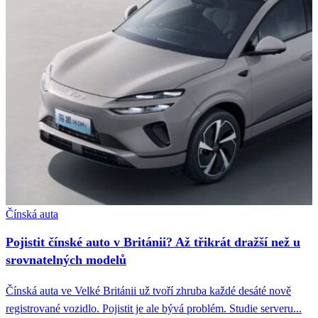
Čínská auta
Pojistit čínské auto v Británii? Až třikrát dražší než u
srovnatelných modelů
Čínská auta ve Velké Británii už tvoří zhruba každé desáté nově
registrované vozidlo. Pojistit je ale bývá problém. Studie serveru...