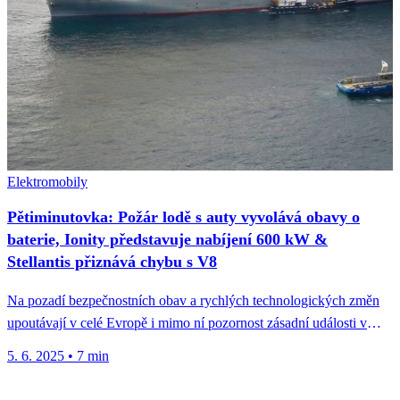
Elektromobily
Pětiminutovka: Požár lodě s auty vyvolává obavy o
baterie, Ionity představuje nabíjení 600 kW &
Stellantis přiznává chybu s V8
Na pozadí bezpečnostních obav a rychlých technologických změn
upoutávají v celé Evropě i mimo ní pozornost zásadní události v
oblasti...
5. 6. 2025
•
7 min