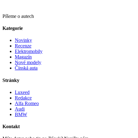
Píšeme o autech
Kategorie
Novinky
Recenze
Elektromobily
Magazín
Nové modely
Čínská auta
Stránky
Luxeed
Redakce
Alfa Romeo
Audi
BMW
Kontakt