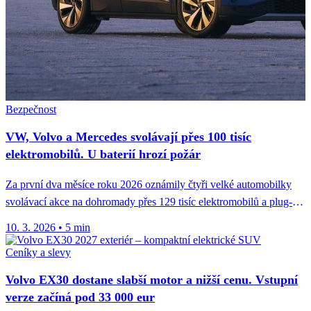
Bezpečnost
VW, Volvo a Mercedes svolávají přes 100 tisíc
elektromobilů. U baterií hrozí požár
Za první dva měsíce roku 2026 oznámily čtyři velké automobilky
svolávací akce na dohromady přes 129 tisíc elektromobilů a plug-
in...
10. 3. 2026
•
5 min
Ceníky a slevy
Volvo EX30 dostane slabší motor a nižší cenu. Vstupní
verze začíná pod 33 000 eur