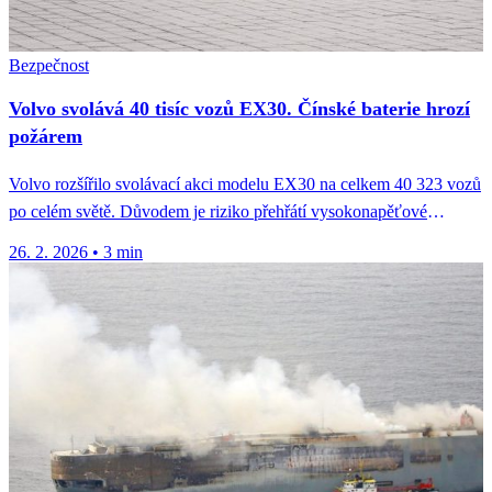
Bezpečnost
Volvo svolává 40 tisíc vozů EX30. Čínské baterie hrozí
požárem
Volvo rozšířilo svolávací akci modelu EX30 na celkem 40 323 vozů
po celém světě. Důvodem je riziko přehřátí vysokonapěťové
baterie,...
26. 2. 2026
•
3 min