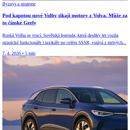
Byznys a strategie
Pod kapotou nové Volhy tikají motory z Volva. Může za
to čínské Geely
Ruská Volha se vrací. Sovětská legenda, která desítky let vozila
stranické funkcionáře i taxikáře po celém SSSR, vstává z mrtvých...
7. 4. 2026
•
5 min