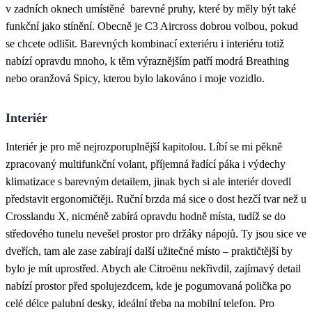
v zadních oknech umístěné barevné pruhy, které by měly být také
funkční jako stínění. Obecně je C3 Aircross dobrou volbou, pokud
se chcete odlišit. Barevných kombinací exteriéru i interiéru totiž
nabízí opravdu mnoho, k těm výraznějším patří modrá Breathing
nebo oranžová Spicy, kterou bylo lakováno i moje vozidlo.
Interiér
Interiér je pro mě nejrozporuplnější kapitolou. Líbí se mi pěkně
zpracovaný multifunkční volant, příjemná řadící páka i výdechy
klimatizace s barevným detailem, jinak bych si ale interiér dovedl
představit ergonomičtěji. Ruční brzda má sice o dost hezčí tvar než u
Crosslandu X, nicméně zabírá opravdu hodně místa, tudíž se do
středového tunelu nevešel prostor pro držáky nápojů. Ty jsou sice ve
dveřích, tam ale zase zabírají další užitečné místo – praktičtější by
bylo je mít uprostřed. Abych ale Citroënu nekřivdil, zajímavý detail
nabízí prostor před spolujezdcem, kde je pogumovaná polička po
celé délce palubní desky, ideální třeba na mobilní telefon. Pro