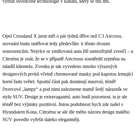
vybrat osvědčené technologie v kabátu, který se mu líbí.
Opel Crossland X jsem měl o pár týdnů dříve než C3 Aircross,
srovnání budu směřovat tedy především k těmto dvoum
sourozencům. Nejvíce se zmiňovaná auta liší samozřejmě zvenčí – u
Citroënu je znát, že se v případě Aircrossu soustředil zejména na
mladší klientelu. Zvenku je tak vyvedeno mnoho výrazných
designových prvků včetně chromované masky pod kapotou lemující
horní řadu světel. Spodní části pak dominují masivní, téměř
čtvercové „lampy“ a pod nimi nalezneme matně šedý nárazník ve
stylu SUV. Design je extravagantní, auto budí pozornost, ta je ale
téměř bez výjimky pozitivní. Jistou podobnost bych zde našel s
Hyundaiem Kona, Citroënu se ale dle mého názoru design malého
SUV povedlo vyřešit daleko elegantněji.