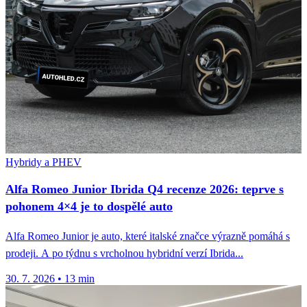
Hybridy a PHEV
Alfa Romeo Junior Ibrida Q4 recenze 2026: teprve s
pohonem 4×4 je to dospělé auto
Alfa Romeo Junior je auto, které italské značce výrazně pomáhá s
prodeji. A po týdnu s vrcholnou hybridní verzí Ibrida...
30. 7. 2026
•
13 min