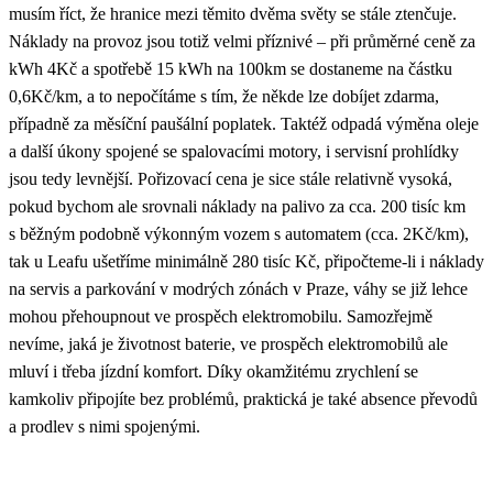
musím říct, že hranice mezi těmito dvěma světy se stále ztenčuje.
Náklady na provoz jsou totiž velmi příznivé – při průměrné ceně za
kWh 4Kč a spotřebě 15 kWh na 100km se dostaneme na částku
0,6Kč/km, a to nepočítáme s tím, že někde lze dobíjet zdarma,
případně za měsíční paušální poplatek. Taktéž odpadá výměna oleje
a další úkony spojené se spalovacími motory, i servisní prohlídky
jsou tedy levnější. Pořizovací cena je sice stále relativně vysoká,
pokud bychom ale srovnali náklady na palivo za cca. 200 tisíc km
s běžným podobně výkonným vozem s automatem (cca. 2Kč/km),
tak u Leafu ušetříme minimálně 280 tisíc Kč, připočteme-li i náklady
na servis a parkování v modrých zónách v Praze, váhy se již lehce
mohou přehoupnout ve prospěch elektromobilu. Samozřejmě
nevíme, jaká je životnost baterie, ve prospěch elektromobilů ale
mluví i třeba jízdní komfort. Díky okamžitému zrychlení se
kamkoliv připojíte bez problémů, praktická je také absence převodů
a prodlev s nimi spojenými.