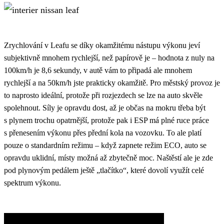
Zrychlování v Leafu se díky okamžitému nástupu výkonu jeví
subjektivně mnohem rychlejší, než papírově je – hodnota z nuly na
100km/h je 8,6 sekundy, v autě vám to připadá ale mnohem
rychlejší a na 50km/h jste prakticky okamžitě. Pro městský provoz je
to naprosto ideální, protože při rozjezdech se lze na auto skvěle
spolehnout. Síly je opravdu dost, až je občas na mokru třeba být
s plynem trochu opatrnější, protože pak i ESP má plné ruce práce
s přenesením výkonu přes přední kola na vozovku. To ale platí
pouze o standardním režimu – když zapnete režim ECO, auto se
opravdu uklidní, místy možná až zbytečně moc. Naštěstí ale je zde
pod plynovým pedálem ještě „tlačítko“, které dovolí využít celé
spektrum výkonu.