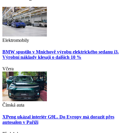
Elektromobily
BMW spustilo v Mnichově výrobu elektrického sedanu i3.
Výrobní náklady klesají o dalších 10 %
Včera
Čínská auta
XPeng ukázal interiér G9L. Do Evropy má dorazit přes
autosalon v Paříži