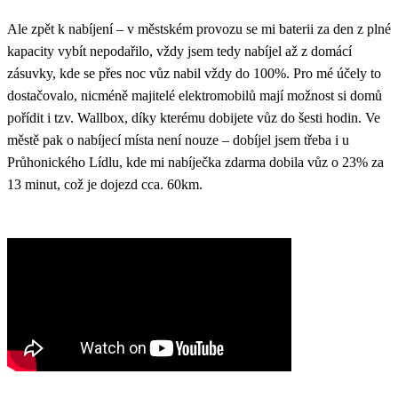
Ale zpět k nabíjení – v městském provozu se mi baterii za den z plné
kapacity vybít nepodařilo, vždy jsem tedy nabíjel až z domácí
zásuvky, kde se přes noc vůz nabil vždy do 100%. Pro mé účely to
dostačovalo, nicméně majitelé elektromobilů mají možnost si domů
pořídit i tzv. Wallbox, díky kterému dobijete vůz do šesti hodin. Ve
městě pak o nabíjecí místa není nouze – dobíjel jsem třeba i u
Průhonického Lídlu, kde mi nabíječka zdarma dobila vůz o 23% za
13 minut, což je dojezd cca. 60km.