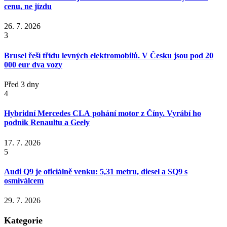
cenu, ne jízdu
26. 7. 2026
3
Brusel řeší třídu levných elektromobilů. V Česku jsou pod 20
000 eur dva vozy
Před 3 dny
4
Hybridní Mercedes CLA pohání motor z Číny. Vyrábí ho
podnik Renaultu a Geely
17. 7. 2026
5
Audi Q9 je oficiálně venku: 5,31 metru, diesel a SQ9 s
osmiválcem
29. 7. 2026
Kategorie