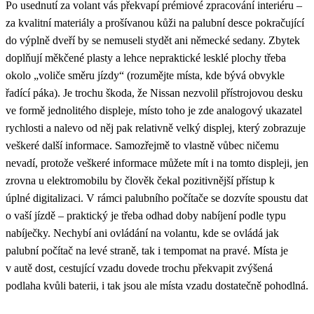
Po usednutí za volant vás překvapí prémiové zpracování interiéru –
za kvalitní materiály a prošívanou kůži na palubní desce pokračující
do výplně dveří by se nemuseli stydět ani německé sedany. Zbytek
doplňují měkčené plasty a lehce nepraktické lesklé plochy třeba
okolo „voliče směru jízdy“ (rozumějte místa, kde bývá obvykle
řadící páka). Je trochu škoda, že Nissan nezvolil přístrojovou desku
ve formě jednolitého displeje, místo toho je zde analogový ukazatel
rychlosti a nalevo od něj pak relativně velký displej, který zobrazuje
veškeré další informace. Samozřejmě to vlastně vůbec ničemu
nevadí, protože veškeré informace můžete mít i na tomto displeji, jen
zrovna u elektromobilu by člověk čekal pozitivnější přístup k
úplné digitalizaci. V rámci palubního počítače se dozvíte spoustu dat
o vaší jízdě – praktický je třeba odhad doby nabíjení podle typu
nabíječky. Nechybí ani ovládání na volantu, kde se ovládá jak
palubní počítač na levé straně, tak i tempomat na pravé. Místa je
v autě dost, cestující vzadu dovede trochu překvapit zvýšená
podlaha kvůli baterii, i tak jsou ale místa vzadu dostatečně pohodlná.