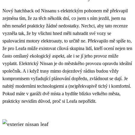
Nový hatchback od Nissanu s elektrickým pohonem mě překvapil
zejména tím, že za těch několik dní, co jsem s ním jezdil, jsem na
něm nenašel prakticky žádné nedostatky. Nechci, aby tato recenze
vyzněla tak, že by všichni hned měli nahradit své vozy se
spalovacími motory elektroauty, to určitě ne. Překvapilo mě spíše to,
že pro Leafa může existovat cílová skupina lidí, kteří ocení nejen ten
často omílaný ekologický aspekt, ale i se jí jeho provoz může
vyplatit. Elektrický Nissan je do městského provozu opravdu ideální
společník. A i když trasy mimo dojezdový rádius budou vždy
kompromisem vyžadující plánování dopředu, zvládnout se dají. Je
nabitý moderními technologiemi a (ne)překvapivě tichý i komfortní.
Pokud máte v garáži dvě místa a bydlíte blízko velkého města,
prakticky nevidím důvod, proč si Leafa nepořídit.