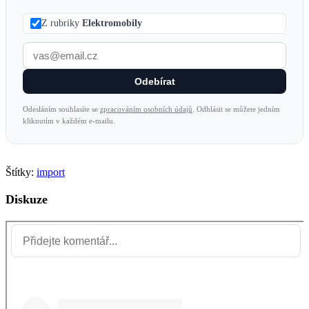
Z rubriky
Elektromobily
Odebírat
Odesláním souhlasíte se
zpracováním osobních údajů
. Odhlásit se můžete jedním
kliknutím v každém e-mailu.
Štítky:
import
Diskuze