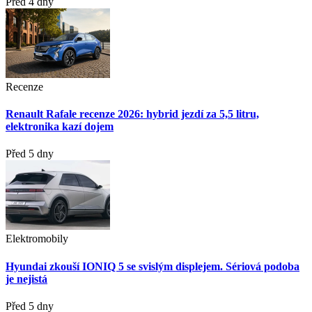
Před 4 dny
Recenze
Renault Rafale recenze 2026: hybrid jezdí za 5,5 litru,
elektronika kazí dojem
Před 5 dny
Elektromobily
Hyundai zkouší IONIQ 5 se svislým displejem. Sériová podoba
je nejistá
Před 5 dny