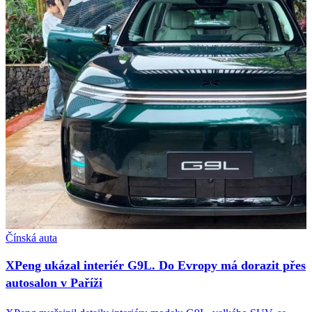
Čínská auta
XPeng ukázal interiér G9L. Do Evropy má dorazit přes
autosalon v Paříži