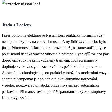
Jízda s Leafem
I přes pohon na elektřinu je Nissan Leaf prakticky normální vůz –
není prakticky nic, na co by si musel běžný řidič zvykat nebo bylo
jinak. Přítomnost elektromotoru prozradí až „nastartování“, kdy se
po stisknutí tlačítka vlastně vůbec nic nestane. Rychlejší rozjezd pak
doprovází zvuk ne příliš vzdálený tramvaji, couvací manévry
doplňuje zvuková signalizace kvůli bezpečí okolního provozu.
Asistenční technologie tu jsou prakticky totožné s moderními vozy –
adaptivní tempomat je doplněn o funkci aktivního udržování
v pruhu, nouzová automatická brzda i systém pro automatické
parkování. Při manévrování pomůže panoramatický 360 stupňový
kamerový systém.