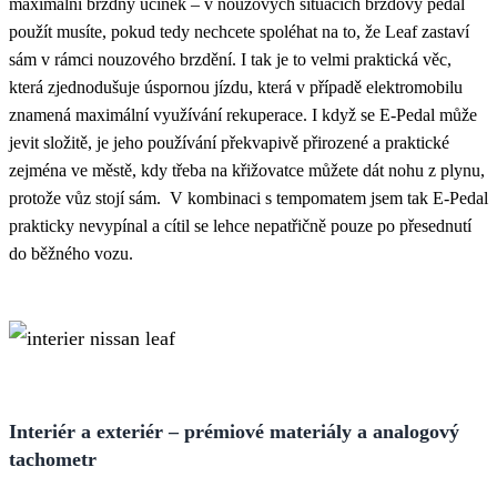
maximální brzdný účinek – v nouzových situacích brzdový pedál
použít musíte, pokud tedy nechcete spoléhat na to, že Leaf zastaví
sám v rámci nouzového brzdění. I tak je to velmi praktická věc,
která zjednodušuje úspornou jízdu, která v případě elektromobilu
znamená maximální využívání rekuperace. I když se E-Pedal může
jevit složitě, je jeho používání překvapivě přirozené a praktické
zejména ve městě, kdy třeba na křižovatce můžete dát nohu z plynu,
protože vůz stojí sám. V kombinaci s tempomatem jsem tak E-Pedal
prakticky nevypínal a cítil se lehce nepatřičně pouze po přesednutí
do běžného vozu.
Interiér a exteriér – prémiové materiály a analogový
tachometr