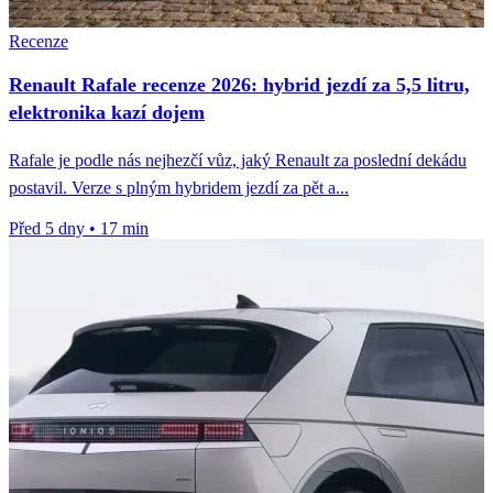
Recenze
Renault Rafale recenze 2026: hybrid jezdí za 5,5 litru,
elektronika kazí dojem
Rafale je podle nás nejhezčí vůz, jaký Renault za poslední dekádu
postavil. Verze s plným hybridem jezdí za pět a...
Před 5 dny
•
17 min