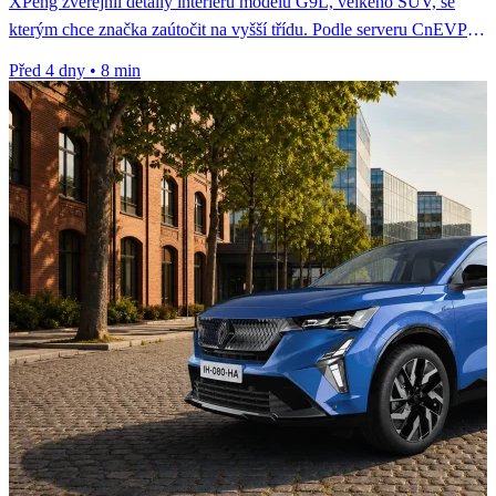
XPeng zveřejnil detaily interiéru modelu G9L, velkého SUV, se
kterým chce značka zaútočit na vyšší třídu. Podle serveru CnEVPost
jde...
Před 4 dny
•
8 min