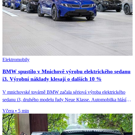
Elektromobily
BMW spustilo v Mnichově výrobu elektrického sedanu
i3. Výrobní náklady klesají o dalších 10 %
V mnichovské továrně BMW začala sériová výroba elektrického
sedanu i3, druhého modelu řady Neue Klasse. Automobilka hlásí
pokles výrobních nákladů...
Včera
•
5 min