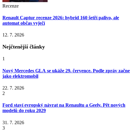
Recenze
Renault Captur recenze 2026: hybrid 160 šetří palivo, ale
automat občas vyječí
12. 7. 2026
Nejčtenější články
1
Nový Mercedes GLA se ukáže 29. července. Podle zpráv začne
jako elektromobil
22. 7. 2026
2
Ford staví evropský návrat na Renaultu a Geely. Pět nových
modelů do roku 2029
31. 7. 2026
3