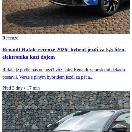
Recenze
Renault Rafale recenze 2026: hybrid jezdí za 5,5 litru,
elektronika kazí dojem
Rafale je podle nás nejhezčí vůz, jaký Renault za poslední dekádu
postavil. Verze s plným hybridem jezdí za pět a...
Před 3 dny
•
17 min