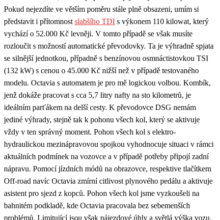
Pokud nejezdíte ve větším poměru stále plně obsazeni, umím si
představit i přítomnost
slabšího TDI
s výkonem 110 kilowat, který
vychází o 52.000 Kč levněji. V tomto případě se však musíte
rozloučit s možností automatické převodovky. Ta je výhradně spjata
se silnější jednotkou, případně s benzínovou osmnáctistovkou TSI
(132 kW) s cenou o 45.000 Kč nižší než v případě testovaného
modelu. Octavia s automatem je pro mě logickou volbou. Kombík,
jenž dokáže pracovat s cca 5,7 litry nafty na sto kilometrů, je
ideálním parťákem na delší cesty. K převodovce DSG nemám
jediné výhrady, stejně tak k pohonu všech kol, který se aktivuje
vždy v ten správný moment. Pohon všech kol s elektro-
hydraulickou mezinápravovou spojkou vyhodnocuje situaci v rámci
aktuálních podmínek na vozovce a v případě potřeby připojí zadní
nápravu. Pomocí jízdních módů na obrazovce, respektive tlačítkem
Off-road navíc Octavia zmírní citlivost plynového pedálu a aktivuje
asistent pro sjezd z kopců. Pohon všech kol jsme vyzkoušeli na
bahnitém podkladě, kde Octavia pracovala bez sebemenších
problémů. Limitující jsou však nájezdové úhly a světlá výška vozu.