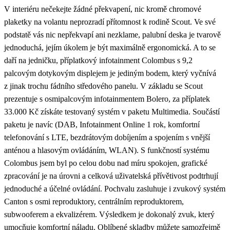
V interiéru nečekejte žádné překvapení, nic kromě chromové
plaketky na volantu neprozradí přítomnost k rodině Scout. Ve své
podstatě vás nic nepřekvapí ani nezklame, palubní deska je tvarově
jednoduchá, jejím úkolem je být maximálně ergonomická. A to se
daří na jedničku, příplatkový infotainment Colombus s 9,2
palcovým dotykovým displejem je jediným bodem, který vyčnívá
z jinak trochu fádního středového panelu. V základu se Scout
prezentuje s osmipalcovým infotainmentem Bolero, za příplatek
33.000 Kč získáte testovaný systém v paketu Multimedia. Součástí
paketu je navíc (DAB, Infotainment Online 1 rok, komfortní
telefonování s LTE, bezdrátovým dobíjením a spojením s vnější
anténou a hlasovým ovládáním, WLAN). S funkčností systému
Colombus jsem byl po celou dobu nad míru spokojen, grafické
zpracování je na úrovni a celková uživatelská přívětivost podtrhují
jednoduché a účelné ovládání. Pochvalu zasluhuje i zvukový systém
Canton s osmi reproduktory, centrálním reproduktorem,
subwooferem a ekvalizérem. Výsledkem je dokonalý zvuk, který
umocňuje komfortní náladu. Oblíbené skladby můžete samozřejmě