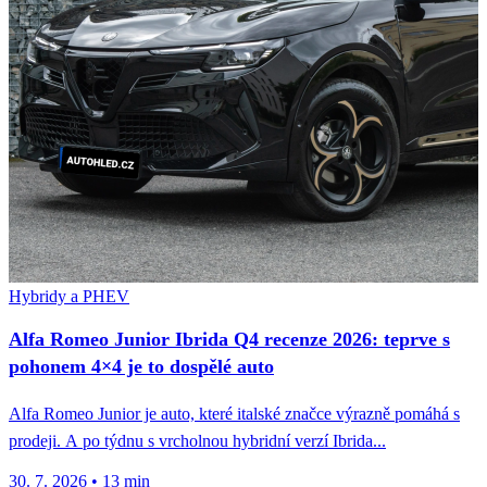
Hybridy a PHEV
Alfa Romeo Junior Ibrida Q4 recenze 2026: teprve s
pohonem 4×4 je to dospělé auto
Alfa Romeo Junior je auto, které italské značce výrazně pomáhá s
prodeji. A po týdnu s vrcholnou hybridní verzí Ibrida...
30. 7. 2026
•
13 min