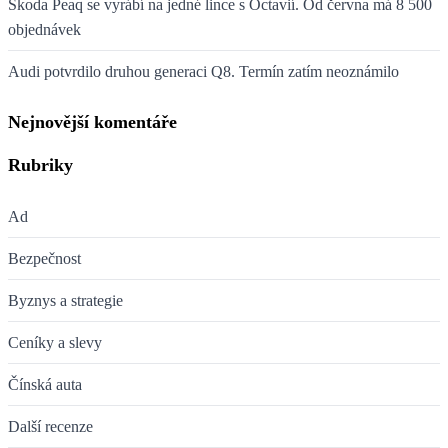
Škoda Peaq se vyrábí na jedné lince s Octavií. Od června má 8 500
objednávek
Audi potvrdilo druhou generaci Q8. Termín zatím neoznámilo
Nejnovější komentáře
Rubriky
Ad
Bezpečnost
Byznys a strategie
Ceníky a slevy
Čínská auta
Další recenze