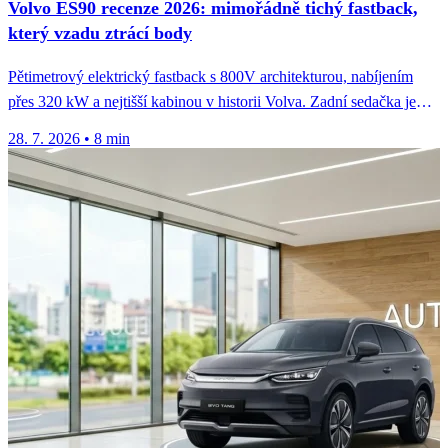
Volvo ES90 recenze 2026: mimořádně tichý fastback,
který vzadu ztrácí body
Pětimetrový elektrický fastback s 800V architekturou, nabíjením
přes 320 kW a nejtišší kabinou v historii Volva. Zadní sedačka je
ale...
28. 7. 2026
•
8 min