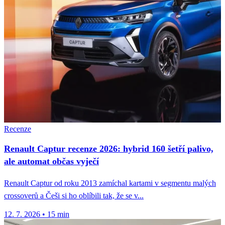
Recenze
Renault Captur recenze 2026: hybrid 160 šetří palivo,
ale automat občas vyječí
Renault Captur od roku 2013 zamíchal kartami v segmentu malých
crossoverů a Češi si ho oblíbili tak, že se v...
12. 7. 2026
•
15 min