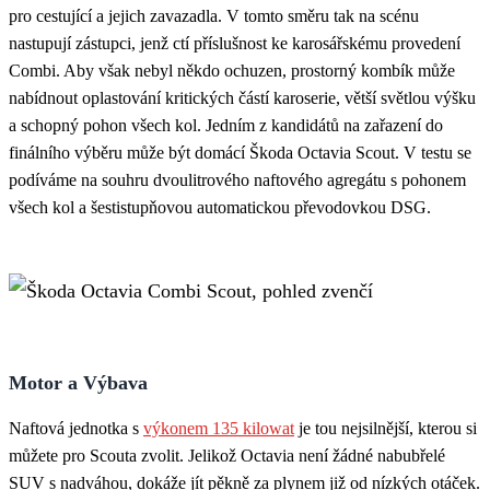
pro cestující a jejich zavazadla. V tomto směru tak na scénu
nastupují zástupci, jenž ctí příslušnost ke karosářskému provedení
Combi. Aby však nebyl někdo ochuzen, prostorný kombík může
nabídnout oplastování kritických částí karoserie, větší světlou výšku
a schopný pohon všech kol. Jedním z kandidátů na zařazení do
finálního výběru může být domácí Škoda Octavia Scout. V testu se
podíváme na souhru dvoulitrového naftového agregátu s pohonem
všech kol a šestistupňovou automatickou převodovkou DSG.
Motor a Výbava
Naftová jednotka s
výkonem 135 kilowat
je tou nejsilnější, kterou si
můžete pro Scouta zvolit. Jelikož Octavia není žádné nabubřelé
SUV s nadváhou, dokáže jít pěkně za plynem již od nízkých otáček.