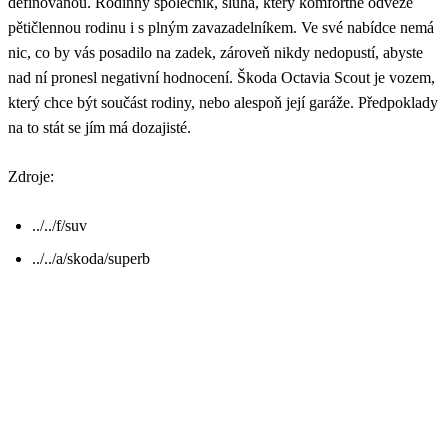
definovanou. Rodinný společník, sluha, který komfortně odveze
pětičlennou rodinu i s plným zavazadelníkem. Ve své nabídce nemá
nic, co by vás posadilo na zadek, zároveň nikdy nedopustí, abyste
nad ní pronesl negativní hodnocení. Škoda Octavia Scout je vozem,
který chce být součást rodiny, nebo alespoň její garáže. Předpoklady
na to stát se jím má dozajisté.
Zdroje:
../../f/suv
../../a/skoda/superb