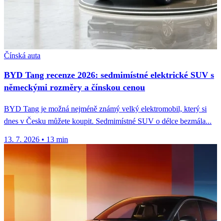
Čínská auta
BYD Tang recenze 2026: sedmimístné elektrické SUV s
německými rozměry a čínskou cenou
BYD Tang je možná nejméně známý velký elektromobil, který si
dnes v Česku můžete koupit. Sedmimístné SUV o délce bezmála...
13. 7. 2026
•
13 min