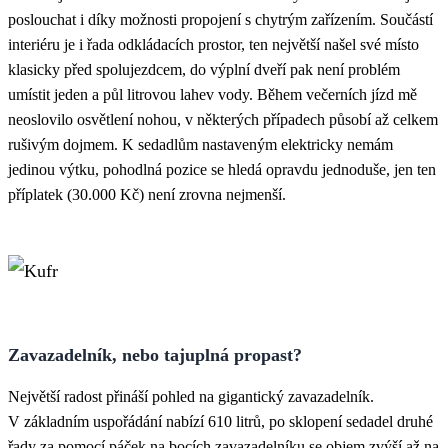
poslouchat i díky možnosti propojení s chytrým zařízením. Součástí
interiéru je i řada odkládacích prostor, ten největší našel své místo
klasicky před spolujezdcem, do výplní dveří pak není problém
umístit jeden a půl litrovou lahev vody. Během večerních jízd mě
neoslovilo osvětlení nohou, v některých případech působí až celkem
rušivým dojmem. K sedadlům nastaveným elektricky nemám
jedinou výtku, pohodlná pozice se hledá opravdu jednoduše, jen ten
příplatek (30.000 Kč) není zrovna nejmenší.
Zavazadelník, nebo tajuplná propast?
Největší radost přináší pohled na gigantický zavazadelník.
V základním uspořádání nabízí 610 litrů, po sklopení sedadel druhé
řady za pomocí páček na bocích zavazadelníku se objem zvýší až na