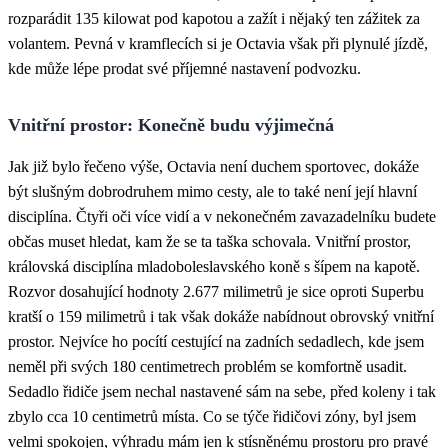
rozparádit 135 kilowat pod kapotou a zažít i nějaký ten zážitek za
volantem. Pevná v kramflecích si je Octavia však při plynulé jízdě,
kde může lépe prodat své příjemné nastavení podvozku.
Vnitřní prostor: Konečně budu výjimečná
Jak již bylo řečeno výše, Octavia není duchem sportovec, dokáže
být slušným dobrodruhem mimo cesty, ale to také není její hlavní
disciplína. Čtyři oči více vidí a v nekonečném zavazadelníku budete
občas muset hledat, kam že se ta taška schovala. Vnitřní prostor,
královská disciplína mladoboleslavského koně s šípem na kapotě.
Rozvor dosahující hodnoty 2.677 milimetrů je sice oproti Superbu
kratší o 159 milimetrů i tak však dokáže nabídnout obrovský vnitřní
prostor. Nejvíce ho pocítí cestující na zadních sedadlech, kde jsem
neměl při svých 180 centimetrech problém se komfortně usadit.
Sedadlo řidiče jsem nechal nastavené sám na sebe, před koleny i tak
zbylo cca 10 centimetrů místa. Co se týče řidičovi zóny, byl jsem
velmi spokojen, výhradu mám jen k stísněnému prostoru pro pravé