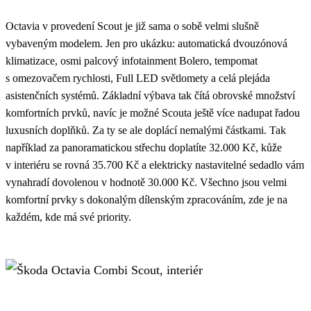
Octavia v provedení Scout je již sama o sobě velmi slušně
vybaveným modelem. Jen pro ukázku: automatická dvouzónová
klimatizace, osmi palcový infotainment Bolero, tempomat
s omezovačem rychlosti, Full LED světlomety a celá plejáda
asistenčních systémů. Základní výbava tak čítá obrovské množství
komfortních prvků, navíc je možné Scouta ještě více nadupat řadou
luxusních doplňků. Za ty se ale doplácí nemalými částkami. Tak
například za panoramatickou střechu doplatíte 32.000 Kč, kůže
v interiéru se rovná 35.700 Kč a elektricky nastavitelné sedadlo vám
vynahradí dovolenou v hodnotě 30.000 Kč. Všechno jsou velmi
komfortní prvky s dokonalým dílenským zpracováním, zde je na
každém, kde má své priority.