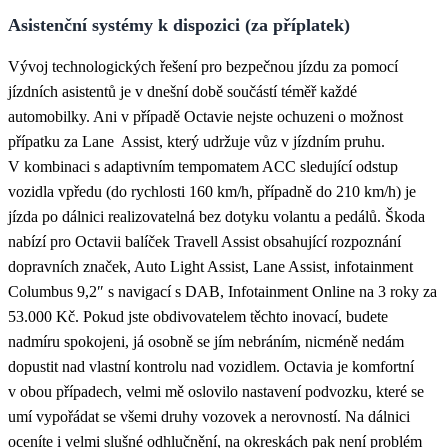
Asistenční systémy k dispozici (za příplatek)
Vývoj technologických řešení pro bezpečnou jízdu za pomocí
jízdních asistentů je v dnešní době součástí téměř každé
automobilky. Ani v případě Octavie nejste ochuzeni o možnost
přípatku za Lane Assist, který udržuje vůz v jízdním pruhu.
V kombinaci s adaptivním tempomatem ACC sledující odstup
vozidla vpředu (do rychlosti 160 km/h, případně do 210 km/h) je
jízda po dálnici realizovatelná bez dotyku volantu a pedálů. Škoda
nabízí pro Octavii balíček Travell Assist obsahující rozpoznání
dopravních značek, Auto Light Assist, Lane Assist, infotainment
Columbus 9,2″ s navigací s DAB, Infotainment Online na 3 roky za
53.000 Kč. Pokud jste obdivovatelem těchto inovací, budete
nadmíru spokojeni, já osobně se jím nebráním, nicméně nedám
dopustit nad vlastní kontrolu nad vozidlem. Octavia je komfortní
v obou případech, velmi mě oslovilo nastavení podvozku, které se
umí vypořádat se všemi druhy vozovek a nerovností. Na dálnici
oceníte i velmi slušné odhlučnění, na okreskách pak není problém