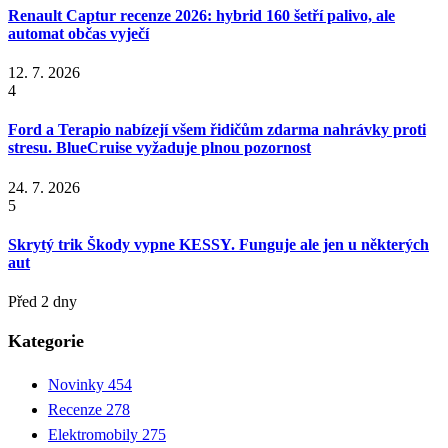
Renault Captur recenze 2026: hybrid 160 šetří palivo, ale
automat občas vyječí
12. 7. 2026
4
Ford a Terapio nabízejí všem řidičům zdarma nahrávky proti
stresu. BlueCruise vyžaduje plnou pozornost
24. 7. 2026
5
Skrytý trik Škody vypne KESSY. Funguje ale jen u některých
aut
Před 2 dny
Kategorie
Novinky
454
Recenze
278
Elektromobily
275