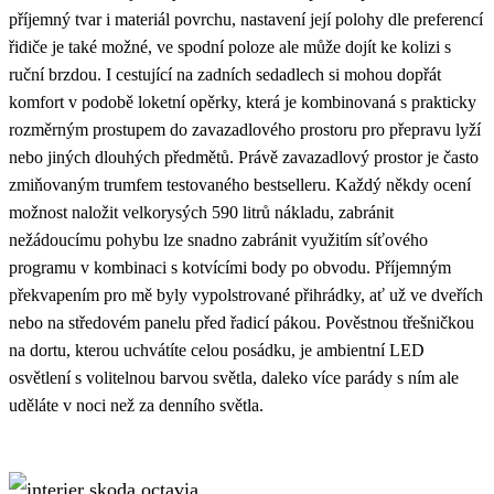
příjemný tvar i materiál povrchu, nastavení její polohy dle preferencí
řidiče je také možné, ve spodní poloze ale může dojít ke kolizi s
ruční brzdou. I cestující na zadních sedadlech si mohou dopřát
komfort v podobě loketní opěrky, která je kombinovaná s prakticky
rozměrným prostupem do zavazadlového prostoru pro přepravu lyží
nebo jiných dlouhých předmětů. Právě zavazadlový prostor je často
zmiňovaným trumfem testovaného bestselleru. Každý někdy ocení
možnost naložit velkorysých 590 litrů nákladu, zabránit
nežádoucímu pohybu lze snadno zabránit využitím síťového
programu v kombinaci s kotvícími body po obvodu. Příjemným
překvapením pro mě byly vypolstrované přihrádky, ať už ve dveřích
nebo na středovém panelu před řadicí pákou. Pověstnou třešničkou
na dortu, kterou uchvátíte celou posádku, je ambientní LED
osvětlení s volitelnou barvou světla, daleko více parády s ním ale
uděláte v noci než za denního světla.