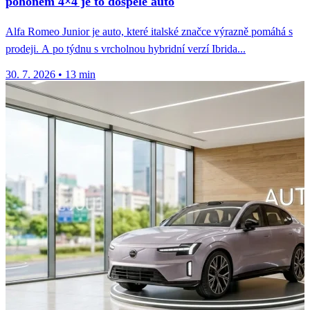
pohonem 4×4 je to dospělé auto
Alfa Romeo Junior je auto, které italské značce výrazně pomáhá s
prodeji. A po týdnu s vrcholnou hybridní verzí Ibrida...
30. 7. 2026
•
13 min