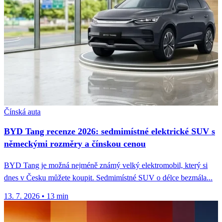
Čínská auta
BYD Tang recenze 2026: sedmimístné elektrické SUV s
německými rozměry a čínskou cenou
BYD Tang je možná nejméně známý velký elektromobil, který si
dnes v Česku můžete koupit. Sedmimístné SUV o délce bezmála...
13. 7. 2026
•
13 min