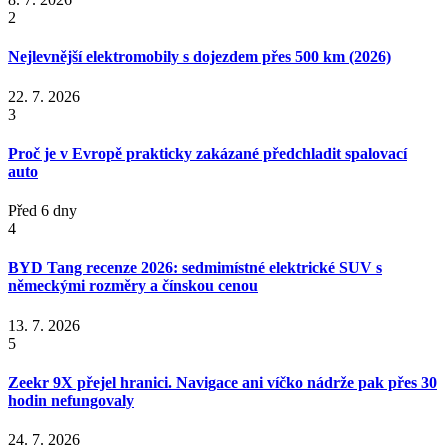
2
Nejlevnější elektromobily s dojezdem přes 500 km (2026)
22. 7. 2026
3
Proč je v Evropě prakticky zakázané předchladit spalovací
auto
Před 6 dny
4
BYD Tang recenze 2026: sedmimístné elektrické SUV s
německými rozměry a čínskou cenou
13. 7. 2026
5
Zeekr 9X přejel hranici. Navigace ani víčko nádrže pak přes 30
hodin nefungovaly
24. 7. 2026