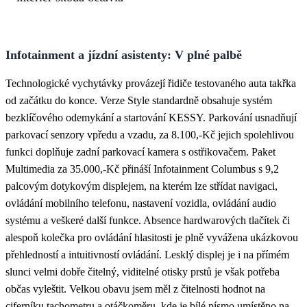
Infotainment a jízdní asistenty: V plné palbě
Technologické vychytávky provázejí řidiče testovaného auta takřka
od začátku do konce. Verze Style standardně obsahuje systém
bezklíčového odemykání a startování KESSY. Parkování usnadňují
parkovací senzory vpředu a vzadu, za 8.100,-Kč jejich spolehlivou
funkci doplňuje zadní parkovací kamera s ostřikovačem. Paket
Multimedia za 35.000,-Kč přináší Infotainment Columbus s 9,2
palcovým dotykovým displejem, na kterém lze střídat navigaci,
ovládání mobilního telefonu, nastavení vozidla, ovládání audio
systému a veškeré další funkce. Absence hardwarových tlačítek či
alespoň kolečka pro ovládání hlasitosti je plně vyvážena ukázkovou
přehledností a intuitivností ovládání. Lesklý displej je i na přímém
slunci velmi dobře čitelný, viditelné otisky prstů je však potřeba
občas vyleštit. Velkou obavu jsem měl z čitelnosti hodnot na
ciferníku tachometru a otáčkoměru, kde je bílé písmo umístěno na