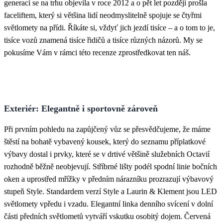
generaci se na trhu objevila v roce 2012 a o pět let později prošla
faceliftem, který si většina lidí neodmyslitelně spojuje se čtyřmi
světlomety na přídi. Říkáte si, vždyť jich jezdí tisíce – a o tom to je,
tisíce vozů znamená tisíce řidičů a tisíce různých názorů. My se
pokusíme Vám v rámci této recenze zprostředkovat ten náš.
Exteriér: Elegantně i sportovně zároveň
Při prvním pohledu na zapůjčený vůz se přesvědčujeme, že máme
štěstí na bohatě vybavený kousek, který do seznamu příplatkové
výbavy dostal i prvky, které se v drtivé většině služebních Octavií
rozhodně běžně neobjevují. Stříbrné lišty podél spodní linie bočních
oken a uprostřed mřížky v předním nárazníku prozrazují výbavový
stupeň Style. Standardem verzí Style a Laurin & Klement jsou LED
světlomety vpředu i vzadu. Elegantní linka denního svícení v dolní
části předních světlometů vytváří vskutku osobitý dojem. Červená