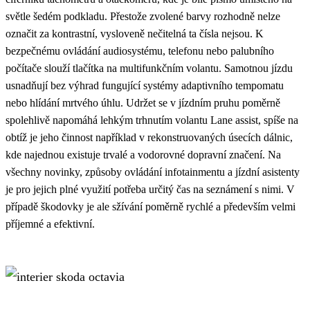
světle šedém podkladu. Přestože zvolené barvy rozhodně nelze
označit za kontrastní, vysloveně nečitelná ta čísla nejsou. K
bezpečnému ovládání audiosystému, telefonu nebo palubního
počítače slouží tlačítka na multifunkčním volantu. Samotnou jízdu
usnadňují bez výhrad fungující systémy adaptivního tempomatu
nebo hlídání mrtvého úhlu. Udržet se v jízdním pruhu poměrně
spolehlivě napomáhá lehkým trhnutím volantu Lane assist, spíše na
obtíž je jeho činnost například v rekonstruovaných úsecích dálnic,
kde najednou existuje trvalé a vodorovné dopravní značení. Na
všechny novinky, způsoby ovládání infotainmentu a jízdní asistenty
je pro jejich plné využití potřeba určitý čas na seznámení s nimi. V
případě škodovky je ale sžívání poměrně rychlé a především velmi
příjemné a efektivní.