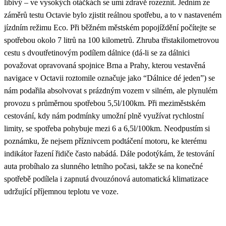
líbivý – ve vysokých otáčkách se umí zdravě rozeznít. Jedním ze
záměrů testu Octavie bylo zjistit reálnou spotřebu, a to v nastaveném
jízdním režimu Eco. Při běžném městském popojíždění počítejte se
spotřebou okolo 7 litrů na 100 kilometrů. Zhruba třistakilometrovou
cestu s dvoutřetinovým podílem dálnice (dá-li se za dálnici
považovat opravovaná spojnice Brna a Prahy, kterou vestavěná
navigace v Octavii roztomile označuje jako “Dálnice dé jeden”) se
nám podařila absolvovat s prázdným vozem v silném, ale plynulém
provozu s průměrnou spotřebou 5,5l/100km. Při meziměstském
cestování, kdy nám podmínky umožní plně využívat rychlostní
limity, se spotřeba pohybuje mezi 6 a 6,5l/100km. Neodpustím si
poznámku, že nejsem příznivcem podtáčení motoru, ke kterému
indikátor řazení řidiče často nabádá. Dále podotýkám, že testování
auta probíhalo za slunného letního počasi, takže se na konečné
spotřebě podílela i zapnutá dvouzónová automatická klimatizace
udržující příjemnou teplotu ve voze.