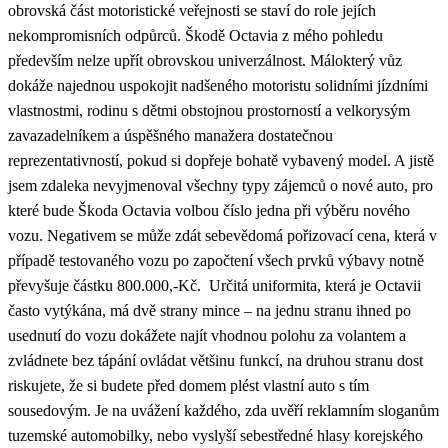
obrovská část motoristické veřejnosti se staví do role jejích
nekompromisních odpůrců. Škodě Octavia z mého pohledu
především nelze upřít obrovskou univerzálnost. Málokterý vůz
dokáže najednou uspokojit nadšeného motoristu solidními jízdními
vlastnostmi, rodinu s dětmi obstojnou prostorností a velkorysým
zavazadelníkem a úspěšného manažera dostatečnou
reprezentativností, pokud si dopřeje bohatě vybavený model. A jistě
jsem zdaleka nevyjmenoval všechny typy zájemců o nové auto, pro
které bude Škoda Octavia volbou číslo jedna při výběru nového
vozu. Negativem se může zdát sebevědomá pořizovací cena, která v
případě testovaného vozu po započtení všech prvků výbavy notně
převyšuje částku 800.000,-Kč. Určitá uniformita, která je Octavii
často vytýkána, má dvě strany mince – na jednu stranu ihned po
usednutí do vozu dokážete najít vhodnou polohu za volantem a
zvládnete bez tápání ovládat většinu funkcí, na druhou stranu dost
riskujete, že si budete před domem plést vlastní auto s tím
sousedovým. Je na uvážení každého, zda uvěří reklamním sloganům
tuzemské automobilky, nebo vyslyší sebestředné hlasy korejského