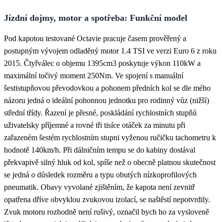
Jízdní dojmy, motor a spotřeba: Funkční model
Pod kapotou testované Octavie pracuje časem prověřený a
postupným vývojem odladěný motor 1.4 TSI ve verzi Euro 6 z roku
2015. Čtyřválec o objemu 1395cm
3
poskytuje výkon 110kW a
maximální točivý moment 250Nm. Ve spojení s manuální
šestistupňovou převodovkou a pohonem předních kol se dle mého
názoru jedná o ideální pohonnou jednotku pro rodinný vůz (nižší)
střední třídy. Řazení je přesné, poskládání rychlostních stupňů
uživatelsky příjemné a rovné tři tisíce otáček za minutu při
zařazeném šestém rychlostním stupni vyženou ručičku tachometru k
hodnotě 140km/h. Při dálničním tempu se do kabiny dostával
překvapivě silný hluk od kol, spíše než o obecně platnou skutečnost
se jedná o důsledek rozměru a typu obutých nízkoprofilových
pneumatik. Obavy vyvolané zjištěním, že kapota není zevnitř
opatřena dříve obvyklou zvukovou izolací, se naštěstí nepotvrdily.
Zvuk motoru rozhodně není rušivý, označil bych ho za vysloveně