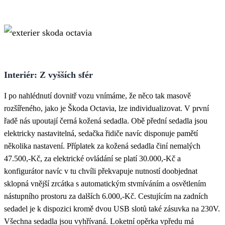
Interiér: Z vyšších sfér
I po nahlédnutí dovnitř vozu vnímáme, že něco tak masově
rozšířeného, jako je Škoda Octavia, lze individualizovat. V první
řadě nás upoutají černá kožená sedadla. Obě přední sedadla jsou
elektricky nastavitelná, sedačka řidiče navíc disponuje pamětí
několika nastavení. Příplatek za kožená sedadla činí nemalých
47.500,-Kč, za elektrické ovládání se platí 30.000,-Kč a
konfigurátor navíc v tu chvíli překvapuje nutností doobjednat
sklopná vnější zrcátka s automatickým stvmíváním a osvětlením
nástupního prostoru za dalších 6.000,-Kč. Cestujícím na zadních
sedadel je k dispozici kromě dvou USB slotů také zásuvka na 230V.
Všechna sedadla jsou vyhřívaná. Loketní opěrka vpředu má