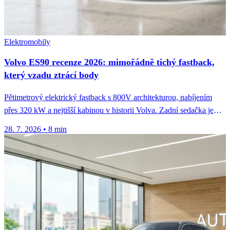
Elektromobily
Volvo ES90 recenze 2026: mimořádně tichý fastback,
který vzadu ztrácí body
Pětimetrový elektrický fastback s 800V architekturou, nabíjením
přes 320 kW a nejtišší kabinou v historii Volva. Zadní sedačka je
ale...
28. 7. 2026
•
8 min