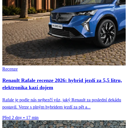
Recenze
Renault Rafale recenze 2026: hybrid jezdí za 5,5 litru,
elektronika kazí dojem
Rafale je podle nás nejhezčí vůz, jaký Renault za poslední dekádu
postavil. Verze s plným hybridem jezdí za pět a...
Před 2 dny
•
17 min