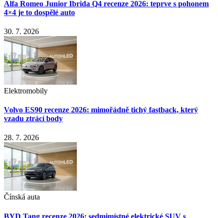
Alfa Romeo Junior Ibrida Q4 recenze 2026: teprve s pohonem
4×4 je to dospělé auto
30. 7. 2026
Elektromobily
Volvo ES90 recenze 2026: mimořádně tichý fastback, který
vzadu ztrácí body
28. 7. 2026
Čínská auta
BYD Tang recenze 2026: sedmimístné elektrické SUV s