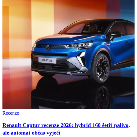
Recenze
Renault Captur recenze 2026: hybrid 160 šetří palivo,
ale automat občas vyječí