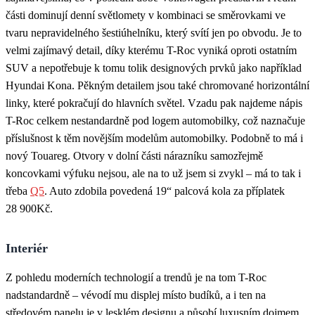
části dominují denní světlomety v kombinaci se směrovkami ve
tvaru nepravidelného šestiúhelníku, který svítí jen po obvodu. Je to
velmi zajímavý detail, díky kterému T-Roc vyniká oproti ostatním
SUV a nepotřebuje k tomu tolik designových prvků jako například
Hyundai Kona. Pěkným detailem jsou také chromované horizontální
linky, které pokračují do hlavních světel. Vzadu pak najdeme nápis
T-Roc celkem nestandardně pod logem automobilky, což naznačuje
příslušnost k těm novějším modelům automobilky. Podobně to má i
nový Touareg. Otvory v dolní části nárazníku samozřejmě
koncovkami výfuku nejsou, ale na to už jsem si zvykl – má to tak i
třeba
Q5
. Auto zdobila povedená 19“ palcová kola za příplatek
28 900Kč.
Interiér
Z pohledu moderních technologií a trendů je na tom T-Roc
nadstandardně – vévodí mu displej místo budíků, a i ten na
středovém panelu je v lesklém designu a působí luxusním dojmem.