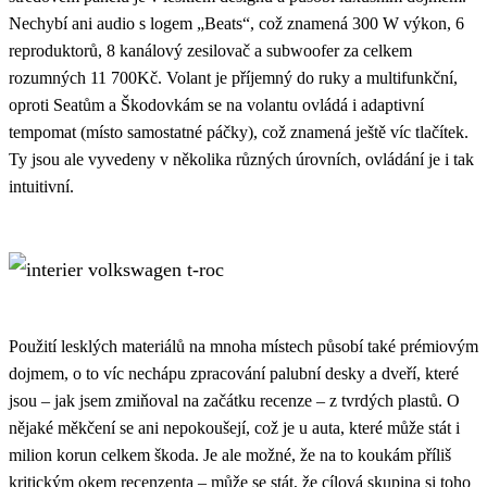
Nechybí ani audio s logem „Beats“, což znamená 300 W výkon, 6
reproduktorů, 8 kanálový zesilovač a subwoofer za celkem
rozumných 11 700Kč. Volant je příjemný do ruky a multifunkční,
oproti Seatům a Škodovkám se na volantu ovládá i adaptivní
tempomat (místo samostatné páčky), což znamená ještě víc tlačítek.
Ty jsou ale vyvedeny v několika různých úrovních, ovládání je i tak
intuitivní.
Použití lesklých materiálů na mnoha místech působí také prémiovým
dojmem, o to víc nechápu zpracování palubní desky a dveří, které
jsou – jak jsem zmiňoval na začátku recenze – z tvrdých plastů. O
nějaké měkčení se ani nepokoušejí, což je u auta, které může stát i
milion korun celkem škoda. Je ale možné, že na to koukám příliš
kritickým okem recenzenta – může se stát, že cílová skupina si toho