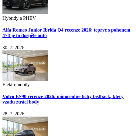
Hybridy a PHEV
Alfa Romeo Junior Ibrida Q4 recenze 2026: teprve s pohonem
4×4 je to dospělé auto
30. 7. 2026
Elektromobily
Volvo ES90 recenze 2026: mimořádně tichý fastback, který
vzadu ztrácí body
28. 7. 2026