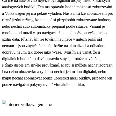
Co mě na autě bavilo nejvíce byl digitální displej místo klasických
analogových budíků. Ten má opravdu hodně možností zobrazování
a Volkswagen jej má pěkně vyladěn. Nastavit si lze zobrazování pro
různé jízdní režimy, kompletně si přizpůsobit zobrazované hodnoty
nebo nechat auto automaticky přepínat podle situace. Variant je
mnoho – od muziky, po navigaci až po nadmořskou výšku nebo
jízdní data. Přiznávám, že tovární navigace v autech příliš rád
nemám – jsou zbytečně drahé, složité na aktualizaci a odhadnout
dopravu neumi tak dobře jako Waze. Musím ale uznat, že u
digitálních budíků to dává opravdu smysl, protože navádění je
s tímto displejem skvěle provázané. Mapu si můžete nechat zobrazit
i na celou obrazovku a rychlost nechat jen malou digitální, nebo
mapu nechat zobrazovat pouze uprostřed mezi budíky, případně jen
pouze navigační pokyny uvnitř virtuálního budíku.