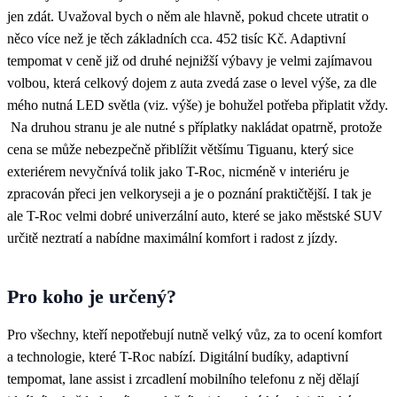
jen zdát. Uvažoval bych o něm ale hlavně, pokud chcete utratit o
něco více než je těch základních cca. 452 tisíc Kč. Adaptivní
tempomat v ceně již od druhé nejnižší výbavy je velmi zajímavou
volbou, která celkový dojem z auta zvedá zase o level výše, za dle
mého nutná LED světla (viz. výše) je bohužel potřeba připlatit vždy.
Na druhou stranu je ale nutné s příplatky nakládat opatrně, protože
cena se může nebezpečně přiblížit většímu Tiguanu, který sice
exteriérem nevyčnívá tolik jako T-Roc, nicméně v interiéru je
zpracován přeci jen velkoryseji a je o poznání praktičtější. I tak je
ale T-Roc velmi dobré univerzální auto, které se jako městské SUV
určitě neztratí a nabídne maximální komfort i radost z jízdy.
Pro koho je určený?
Pro všechny, kteří nepotřebují nutně velký vůz, za to ocení komfort
a technologie, které T-Roc nabízí. Digitální budíky, adaptivní
tempomat, lane assist i zrcadlení mobilního telefonu z něj dělají