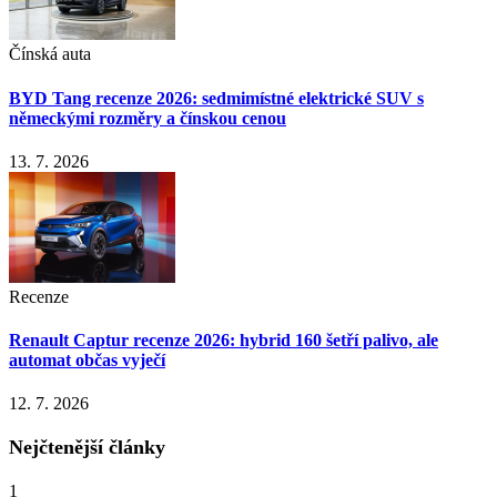
Čínská auta
BYD Tang recenze 2026: sedmimístné elektrické SUV s
německými rozměry a čínskou cenou
13. 7. 2026
Recenze
Renault Captur recenze 2026: hybrid 160 šetří palivo, ale
automat občas vyječí
12. 7. 2026
Nejčtenější články
1