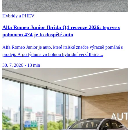
Hybridy a PHEV
Alfa Romeo Junior Ibrida Q4 recenze 2026: teprve s
pohonem 4×4 je to dospělé auto
Alfa Romeo Junior je auto, které italské značce výrazně pomáhá s
prodeji. A po týdnu s vrcholnou hybridní verzí Ibrida...
30. 7. 2026
•
13 min