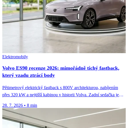
Elektromobily
Volvo ES90 recenze 2026: mimořádně tichý fastback,
který vzadu ztrácí body
Pětimetrový elektrický fastback s 800V architekturou, nabíjením
přes 320 kW a nejtišší kabinou v historii Volva. Zadní sedačka je
ale...
28. 7. 2026
•
8 min