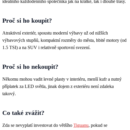
ideálního každodenního společníka jak na krátké, tak i dlouhé trasy.
Proč si ho koupit?
Atraktivní exteriér, spoustu moderní výbavy už od nižších
výbavových stupňů, kompaktní rozměry do města, hbité motory (od
1.5 TSI) a na SUV i relativně sportovní svezení.
Proč si ho nekoupit?
Někomu mohou vadit levné plasty v interiéru, menší kufr a nutný
příplatek za LED světla, jinak dojem z exteriéru není zdaleka
takový.
Co také zvážit?
Zda se nevyplatí investovat do většího
Tiguanu
, pokud se