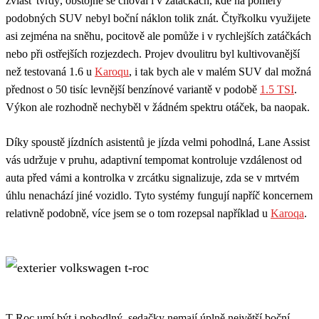
zvlášť tvrdý, obstojně se choval i v zatáčkách, kde na poměry
podobných SUV nebyl boční náklon tolik znát. Čtyřkolku využijete
asi zejména na sněhu, pocitově ale pomůže i v rychlejších zatáčkách
nebo při ostřejších rozjezdech. Projev dvoulitru byl kultivovanější
než testovaná 1.6 u
Karoqu
, i tak bych ale v malém SUV dal možná
přednost o 50 tisíc levnější benzínové variantě v podobě
1.5 TSI
.
Výkon ale rozhodně nechyběl v žádném spektru otáček, ba naopak.
Díky spoustě jízdních asistentů je jízda velmi pohodlná, Lane Assist
vás udržuje v pruhu, adaptivní tempomat kontroluje vzdálenost od
auta před vámi a kontrolka v zrcátku signalizuje, zda se v mrtvém
úhlu nenachází jiné vozidlo. Tyto systémy fungují napříč koncernem
relativně podobně, více jsem se o tom rozepsal například u
Karoqa
.
T-Roc umí být i pohodlný, sedačky nemají úplně největší boční