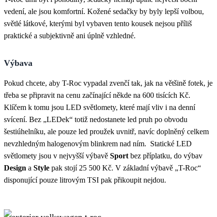
vedení, ale jsou komfortní. Kožené sedačky by byly lepší volbou,
světlé látkové, kterými byl vybaven tento kousek nejsou příliš
praktické a subjektivně ani úplně vzhledné.
Výbava
Pokud chcete, aby T-Roc vypadal zvenčí tak, jak na většině fotek, je
třeba se připravit na cenu začínající někde na 600 tisících Kč.
Klíčem k tomu jsou LED světlomety, které mají vliv i na denní
svícení. Bez „LEDek“ totiž nedostanete led pruh po obvodu
šestiúhelníku, ale pouze led proužek uvnitř, navíc doplněný celkem
nevzhledným halogenovým blinkrem nad ním. Statické LED
světlomety jsou v nejvyšší výbavě
Sport
bez příplatku, do výbav
Design
a
Style
pak stojí 25 500 Kč. V základní výbavě „T-Roc“
disponující pouze litrovým TSI pak přikoupit nejdou.