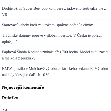
Dodge oživil Super Bee. 600 koní bere z řadového šestiválce, ne z
V8
Startovací kabely krok za krokem: správné pořadí a chyby
Tři čínské skupiny poprvé v globální desítce. V Česku je pořadí
úplně jiné
Papírová Škoda Kodiaq vznikala přes 700 hodin. Model svítí, zatáčí
a má kola z překližky
BMW spustilo v Mnichově výrobu elektrického sedanu i3. Výrobní
náklady klesají o dalších 10 %
Nejnovější komentáře
Rubriky
Ad