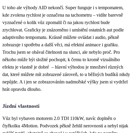
U toho ale výhody AID nekončí. Super funguje i s tempomatem,
kde zvolena rychlost je označena na tachometru – vidíte barevně
vyznačené o kolik vůz zpomalil či na jakou rychlost bude
zrychlovat. Graficky je znázorněno i umístění ostatních aut podle
adaptivního tempomatu. Krásně můžete ovládat i audio, pěkně
zobrazuje i spotřebu a další věci, má efektní animace i grafiku.
Trochu jsem se obával čitelnosti na slunci, ale nebylo proč. Pro
někoho může být složité pochopit, k čemu to kromě vizuálního
efektu je vlastně je dobré – hlavní výhodou je množství různých
dat, které můžete mít zobrazené zároveň, to u běžných budíků nikdy
nepůjde. A i jen se zobrazováním nadmořské výšky jsem si vydržel
hrát opravdu dlouho.
Jízdní vlastnosti
Vůz byl vybaven motorem 2.0 TDI 110kW, navíc doplněn o
čtyřkolku 4Motion. Podvozek pěkně žehlil nerovnosti a nebyl nijak