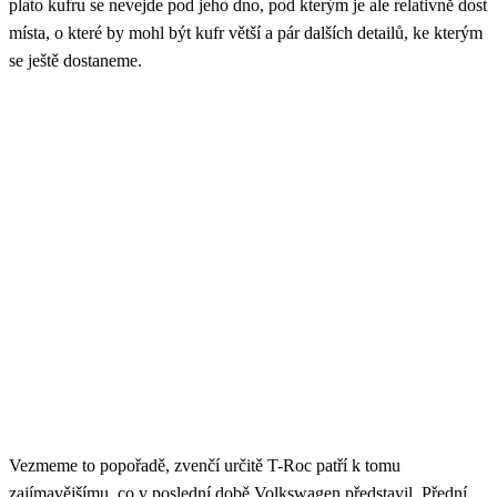
plato kufru se nevejde pod jeho dno, pod kterým je ale relativně dost
místa, o které by mohl být kufr větší a pár dalších detailů, ke kterým
se ještě dostaneme.
Vezmeme to popořadě, zvenčí určitě T-Roc patří k tomu
zajímavějšímu, co v poslední době Volkswagen představil. Přední