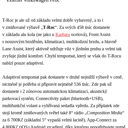
T-Roc je ale už od základu velmi dobře vybavený, a to i
v zmiňované výbavě „
T-Roc
“. Za svých 458 tisíc dostanete
v základu alu kola (ne jako u
Kadjaru
ocelová), Front Assist
s nouzovým brzděním, klimatizaci, multikolizní brzdu, a hlavně
Lane Assist, který aktivně udržuje vůz v jízdním pruhu a velmi tak
zvyšuje jízdní komfort. Chybí tempomat, který se však do T-Rocu
nabízí pouze adaptivní.
Adaptivní tempomat pak dostanete v druhé nejnižší výbavě v ceně,
nicméně je potřeba si připravit nejméně 536 tisíc. Zde pak už
dostanete i 2 zónovou automatickou klimatizaci, akustický
parkovací systém, Connectivity paket (bluetooth+USB),
multifunkční volant a vyhřívaná sedadla vpředu. Za příplatek zde
stojí kromě zmiňovaných světel také 8“ rádio „
Composition Media
“
za 6 700Kč (základní 5“ vypadá velmi lacině), App-Connect za
4 800Kč (iOS+Android zrcadlení, díky kterému nepotřebujete nutně