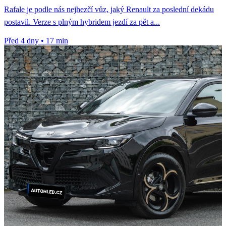
Rafale je podle nás nejhezčí vůz, jaký Renault za poslední dekádu
postavil. Verze s plným hybridem jezdí za pět a...
Před 4 dny
•
17 min