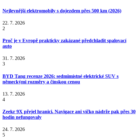
Nejlevnější elektromobily s dojezdem přes 500 km (2026)
22. 7. 2026
2
Proč je v Evropě prakticky zakázané předchladit spalovací
auto
31. 7. 2026
3
BYD Tang recenze 2026: sedmimístné elektrické SUV s
německými rozměry a čínskou cenou
13. 7. 2026
4
Zeekr 9X přejel hranici. Navigace ani víčko nádrže pak přes 30
hodin nefungovaly
24. 7. 2026
5