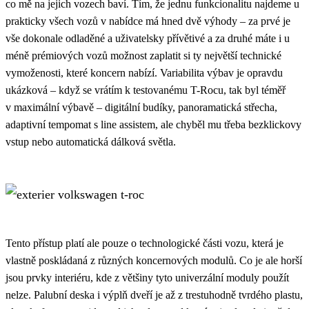
co mě na jejich vozech baví. Tím, že jednu funkcionalitu najdeme u
prakticky všech vozů v nabídce má hned dvě výhody – za prvé je
vše dokonale odladěné a uživatelsky přívětivé a za druhé máte i u
méně prémiových vozů možnost zaplatit si ty největší technické
vymoženosti, které koncern nabízí. Variabilita výbav je opravdu
ukázková – když se vrátím k testovanému T-Rocu, tak byl téměř
v maximální výbavě – digitální budíky, panoramatická střecha,
adaptivní tempomat s line assistem, ale chyběl mu třeba bezklickovy
vstup nebo automatická dálková světla.
Tento přístup platí ale pouze o technologické části vozu, která je
vlastně poskládaná z různých koncernových modulů. Co je ale horší
jsou prvky interiéru, kde z většiny tyto univerzální moduly použít
nelze. Palubní deska i výplň dveří je až z trestuhodně tvrdého plastu,