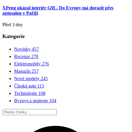
XPeng ukázal interiér G9L. Do Evropy má dorazit přes
autosalon v Paříži
Před 3 dny
Kategorie
Novinky
457
Recenze
278
Elektromobily
276
Magazín
257
Nové modely
245
Čínská auta
113
Technologie
108
Byznys a strategie
104
Hledat: