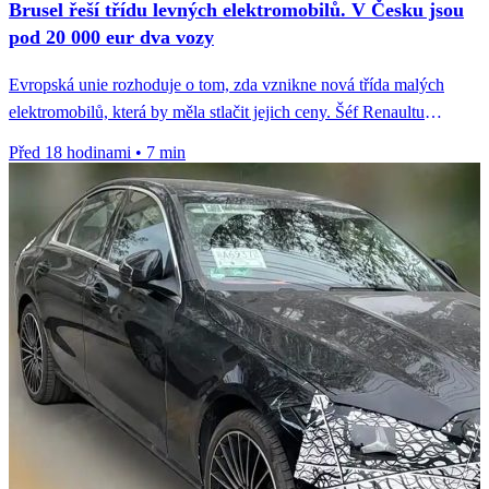
Brusel řeší třídu levných elektromobilů. V Česku jsou
pod 20 000 eur dva vozy
Evropská unie rozhoduje o tom, zda vznikne nová třída malých
elektromobilů, která by měla stlačit jejich ceny. Šéf Renaultu
François...
Před 18 hodinami
•
7 min