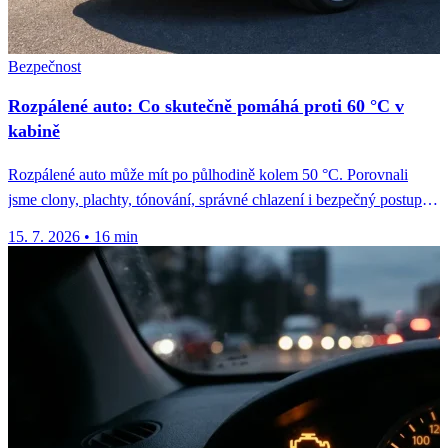
Bezpečnost
Rozpálené auto: Co skutečně pomáhá proti 60 °C v
kabině
Rozpálené auto může mít po půlhodině kolem 50 °C. Porovnali
jsme clony, plachty, tónování, správné chlazení i bezpečný postup
u...
15. 7. 2026
•
16 min