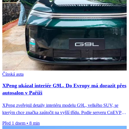
Čínská auta
XPeng ukázal interiér G9L. Do Evropy má dorazit přes
autosalon v Paříži
XPeng zveřejnil detaily interiéru modelu G9L, velkého SUV, se
kterým chce značka zaútočit na vyšší třídu. Podle serveru CnEVPost
jde...
Před 1 dnem
•
8 min