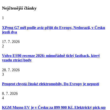
Nejčtenější články
1
XPeng G7 měl podle avíz přijít do Evropy. Nedorazil, v Česku
jezdí dva
17. 7. 2026
2
Volvo ES90 recenze 2026: mimořádně tichý fastback, který
vzadu ztrácí body
28. 7. 2026
3
Peugeot chystá čínské elektromobily. Do Evropy je nepustí
8. 7. 2026
4
KGM Musso EV je v Česku za 899 900 Kč. Elektrický pick-up