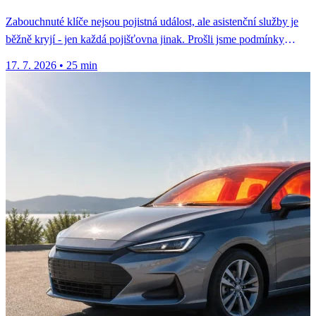
Zabouchnuté klíče nejsou pojistná událost, ale asistenční služby je
běžně kryjí - jen každá pojišťovna jinak. Prošli jsme podmínky
osmi...
17. 7. 2026
•
25 min