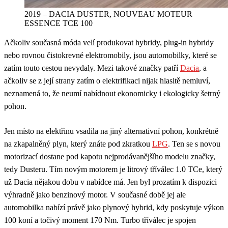
2019 – DACIA DUSTER, NOUVEAU MOTEUR
ESSENCE TCE 100
Ačkoliv současná móda velí produkovat hybridy, plug-in hybridy
nebo rovnou čistokrevné elektromobily, jsou automobilky, které se
zatím touto cestou nevydaly. Mezi takové značky patří
Dacia
, a
ačkoliv se z její strany zatím o elektrifikaci nijak hlasitě nemluví,
neznamená to, že neumí nabídnout ekonomicky i ekologicky šetrný
pohon.
Jen místo na elektřinu vsadila na jiný alternativní pohon, konkrétně
na zkapalněný plyn, který znáte pod zkratkou
LPG
. Ten se s novou
motorizací dostane pod kapotu nejprodávanějšího modelu značky,
tedy Dusteru. Tím novým motorem je litrový tříválec 1.0 TCe, který
už Dacia nějakou dobu v nabídce má. Jen byl prozatím k dispozici
výhradně jako benzinový motor. V současné době jej ale
automobilka nabízí právě jako plynový hybrid, kdy poskytuje výkon
100 koní a točivý moment 170 Nm. Turbo tříválec je spojen