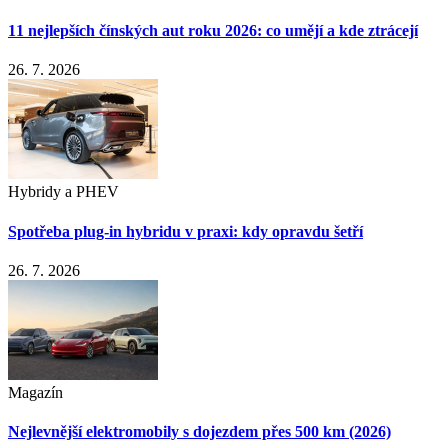
11 nejlepších čínských aut roku 2026: co umějí a kde ztrácejí
26. 7. 2026
Hybridy a PHEV
Spotřeba plug-in hybridu v praxi: kdy opravdu šetří
26. 7. 2026
Magazín
Nejlevnější elektromobily s dojezdem přes 500 km (2026)