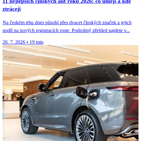
11 nejlepších čínských aut roku 2026: co umějí a kde
ztrácejí
Na českém trhu dnes působí přes dvacet čínských značek a jejich
podíl na nových registracích roste. Podrobný přehled najdete v...
26. 7. 2026
•
19 min