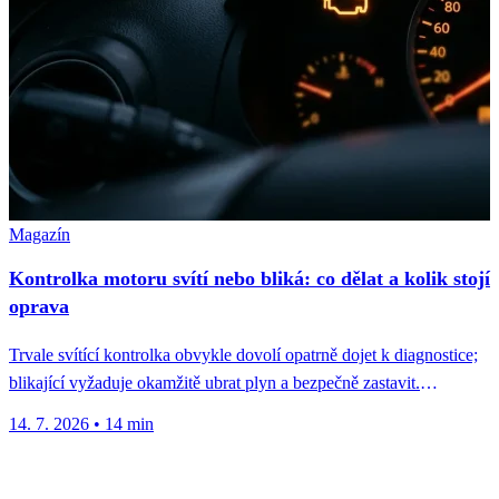
Magazín
Kontrolka motoru svítí nebo bliká: co dělat a kolik stojí
oprava
Trvale svítící kontrolka obvykle dovolí opatrně dojet k diagnostice;
blikající vyžaduje okamžitě ubrat plyn a bezpečně zastavit.
Nejčastější P-kódy, ceny...
14. 7. 2026
•
14 min