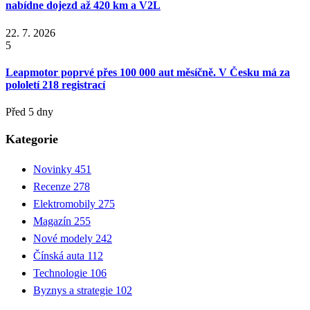
nabídne dojezd až 420 km a V2L
22. 7. 2026
5
Leapmotor poprvé přes 100 000 aut měsíčně. V Česku má za
pololetí 218 registrací
Před 5 dny
Kategorie
Novinky
451
Recenze
278
Elektromobily
275
Magazín
255
Nové modely
242
Čínská auta
112
Technologie
106
Byznys a strategie
102