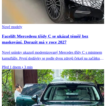
Nové modely
Facelift Mercedesu třídy C se ukázal téměř bez
maskování. Dorazit má v roce 2027
Nové snímky ukazují modernizovaný Mercedes třídy C s minimem
kamufláže. První dodávky se podle dvou zdrojů čekají na začátku
roku...
Před 1 dnem
•
3 min