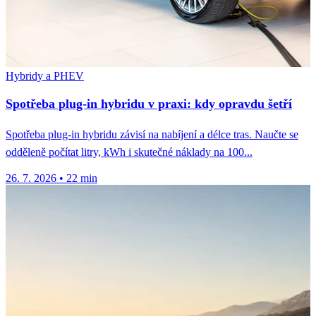
Hybridy a PHEV
Spotřeba plug-in hybridu v praxi: kdy opravdu šetří
Spotřeba plug-in hybridu závisí na nabíjení a délce tras. Naučte se
odděleně počítat litry, kWh i skutečné náklady na 100...
26. 7. 2026
•
22 min