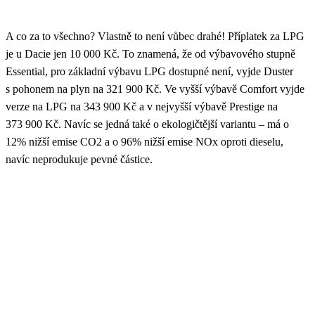
A co za to všechno? Vlastně to není vůbec drahé! Příplatek za LPG
je u Dacie jen 10 000 Kč. To znamená, že od výbavového stupně
Essential, pro základní výbavu LPG dostupné není, vyjde Duster
s pohonem na plyn na 321 900 Kč. Ve vyšší výbavě Comfort vyjde
verze na LPG na 343 900 Kč a v nejvyšší výbavě Prestige na
373 900 Kč. Navíc se jedná také o ekologičtější variantu – má o
12% nižší emise CO2 a o 96% nižší emise NOx oproti dieselu,
navíc neprodukuje pevné částice.