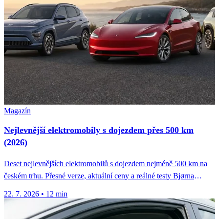
Magazín
Nejlevnější elektromobily s dojezdem přes 500 km
(2026)
Deset nejlevnějších elektromobilů s dojezdem nejméně 500 km na
českém trhu. Přesné verze, aktuální ceny a reálné testy Bjørna
Nylanda.
22. 7. 2026
•
12 min