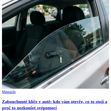
Magazín
Zabouchnuté klíče v autě: kdo vám otevře, co to stojí a
proč to nezkoušet svépomocí