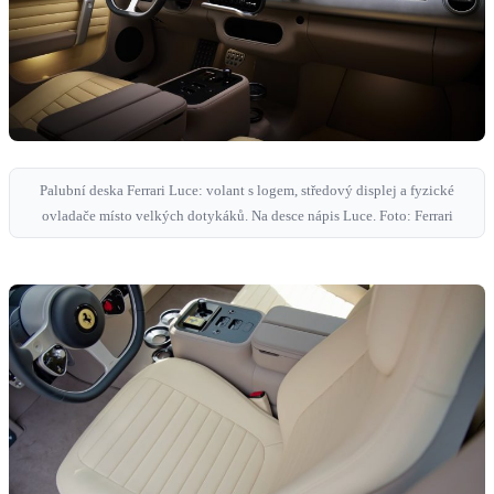
Palubní deska Ferrari Luce: volant s logem, středový displej a fyzické
ovladače místo velkých dotykáků. Na desce nápis Luce. Foto: Ferrari