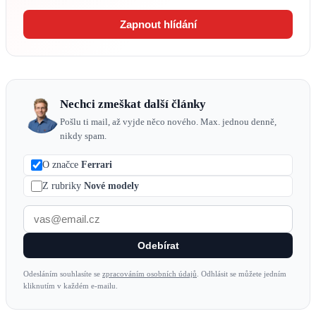
Zapnout hlídání
Nechci zmeškat další články
Pošlu ti mail, až vyjde něco nového. Max. jednou denně,
nikdy spam.
O značce
Ferrari
Z rubriky
Nové modely
Odebírat
Odesláním souhlasíte se
zpracováním osobních údajů
. Odhlásit se můžete jedním
kliknutím v každém e-mailu.