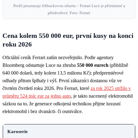
Profil prozrazuje liftbackovou siluetu – Ferrari Luce je pětimístné a
pětidveřové. Foto: Ferrari
Cena kolem 550 000 eur, první kusy na konci
roku 2026
Oficiální ceník Ferrari zatím nezveřejnilo. Podle agentury
Bloomberg odstartuje Luce na zhruba
550 000 eurech
(přibližně
640 000 dolarů, tedy kolem 13,5 milionu Kč); předpremiérové
odhady přitom šplhaly i výš. První zákazníci dostanou vůz ve
čtvrtém čtvrtletí roku 2026. Pro Ferrari, které
za rok 2025 utržilo v
průměru 524 tisíc eur za jedno auto
, je takto nacenený elektromobil
sázkou na to, že generace odkojená technikou přijme luxusní
elektromobil i bez dvanácti- či osmiválce.
ÚDAJ
Karoserie