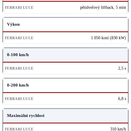
FERRARI LUCE
pětidveřový liftback, 5 míst
Výkon
1 050 koní (830 kW)
0-100 km/h
2,5 s
0-200 km/h
6,8 s
Maximální rychlost
310 km/h