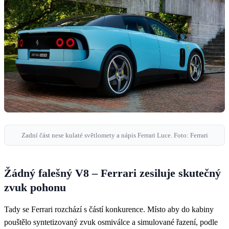
Zadní část nese kulaté světlomety a nápis Ferrari Luce. Foto: Ferrari
Žádný falešný V8 – Ferrari zesiluje skutečný
zvuk pohonu
Tady se Ferrari rozchází s částí konkurence. Místo aby do kabiny
pouštělo syntetizovaný zvuk osmiválce a simulované řazení, podle