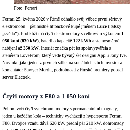
Foto: Ferrari
Ferrari 25. května 2026 v Římě odhalilo svůj vůbec první sériový
elektromobil – pětimístné liftbackové kupé jménem
Luce
(italsky
„světlo“). Pod kůží má čtyři elektromotory s celkovým výkonem
1
050 koní (830 kW)
, baterii o kapacitě
122 kWh
a stejnosměrné
nabíjení až
350 kW
. Interiér značka pět let spoluvytvářela s
ateliérem LoveFrom, který vede bývalý šéf designu Applu Jony Ive.
Novinku jako jeden z prvních sdílel na sociálních sítích investor a
komentátor Sawyer Merritt, podrobnosti z římské premiéry popsal
server Electrek.
Čtyři motory z F80 a 1 050 koní
Pohon tvoří čtyři synchronní motory s permanentními magnety,
jeden u každého kola – technicky vycházejí z hypersportu Ferrari
F80. Dvojice vzadu dává 620 kW, přední pár 210 kW, dohromady