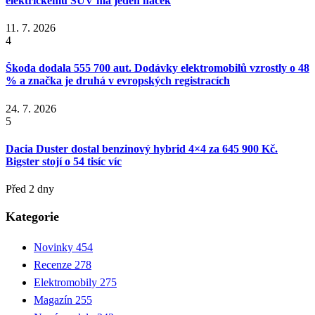
elektrickému SUV má jeden háček
11. 7. 2026
4
Škoda dodala 555 700 aut. Dodávky elektromobilů vzrostly o 48
% a značka je druhá v evropských registracích
24. 7. 2026
5
Dacia Duster dostal benzinový hybrid 4×4 za 645 900 Kč.
Bigster stojí o 54 tisíc víc
Před 2 dny
Kategorie
Novinky
454
Recenze
278
Elektromobily
275
Magazín
255