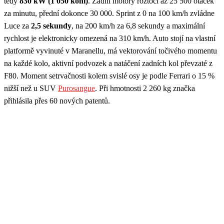
tedy
830 kW (1 050 koní)
. Zadní motory roztočí až 25 500 otáček
za minutu, přední dokonce 30 000. Sprint z 0 na 100 km/h zvládne
Luce za
2,5 sekundy
, na 200 km/h za 6,8 sekundy a maximální
rychlost je elektronicky omezená na 310 km/h. Auto stojí na vlastní
platformě vyvinuté v Maranellu, má vektorování točivého momentu
na každé kolo, aktivní podvozek a natáčení zadních kol převzaté z
F80. Moment setrvačnosti kolem svislé osy je podle Ferrari o 15 %
nižší než u SUV
Purosangue
. Při hmotnosti 2 260 kg značka
přihlásila přes 60 nových patentů.