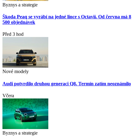
Byznys a strategie
Škoda Peaq se vyrábí na jedné lince s Octavií. Od června má 8
500 objednávek
Před 3 hod
Nové modely
Audi potvrdilo druhou generaci Q8. Termín zatím neoznámilo
Včera
Byznys a strategie