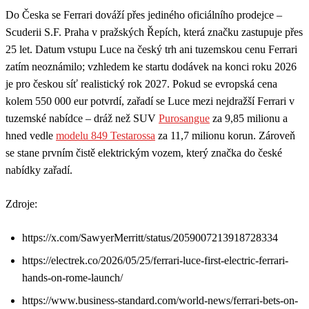
Do Česka se Ferrari dováží přes jediného oficiálního prodejce –
Scuderii S.F. Praha v pražských Řepích, která značku zastupuje přes
25 let. Datum vstupu Luce na český trh ani tuzemskou cenu Ferrari
zatím neoznámilo; vzhledem ke startu dodávek na konci roku 2026
je pro českou síť realistický rok 2027. Pokud se evropská cena
kolem 550 000 eur potvrdí, zařadí se Luce mezi nejdražší Ferrari v
tuzemské nabídce – dráž než SUV
Purosangue
za 9,85 milionu a
hned vedle
modelu 849 Testarossa
za 11,7 milionu korun. Zároveň
se stane prvním čistě elektrickým vozem, který značka do české
nabídky zařadí.
Zdroje:
https://x.com/SawyerMerritt/status/2059007213918728334
https://electrek.co/2026/05/25/ferrari-luce-first-electric-ferrari-
hands-on-rome-launch/
https://www.business-standard.com/world-news/ferrari-bets-on-