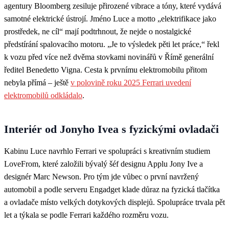
agentury Bloomberg zesiluje přirozené vibrace a tóny, které vydává
samotné elektrické ústrojí. Jméno Luce a motto „elektrifikace jako
prostředek, ne cíl“ mají podtrhnout, že nejde o nostalgické
předstírání spalovacího motoru. „Je to výsledek pěti let práce,“ řekl
k vozu před více než dvěma stovkami novinářů v Římě generální
ředitel Benedetto Vigna. Cesta k prvnímu elektromobilu přitom
nebyla přímá – ještě
v polovině roku 2025 Ferrari uvedení
elektromobilů odkládalo
.
Interiér od Jonyho Ivea s fyzickými ovladači
Kabinu Luce navrhlo Ferrari ve spolupráci s kreativním studiem
LoveFrom, které založili bývalý šéf designu Applu Jony Ive a
designér Marc Newson. Pro tým jde vůbec o první navržený
automobil a podle serveru Engadget klade důraz na fyzická tlačítka
a ovladače místo velkých dotykových displejů. Spolupráce trvala pět
let a týkala se podle Ferrari každého rozměru vozu.