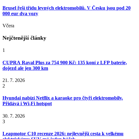
Brusel řeší třídu levných elektromobilů. V Česku jsou pod 20
000 eur dva vozy
Včera
Nejčtenější články
1
CUPRA Raval Plus za 754 900 Kč: 135 koní z LFP baterie,
dojezd ale jen 300 km
21. 7. 2026
2
Hyundai nabízí Netflix a karaoke pro čtyři elektromobily.
Přidává i Wi-Fi hotspot
30. 7. 2026
3
Leapmotor C10 recenze 2026: nejlevnější cesta k velkému