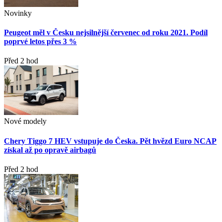
Novinky
Peugeot měl v Česku nejsilnější červenec od roku 2021. Podíl
poprvé letos přes 3 %
Před 2 hod
Nové modely
Chery Tiggo 7 HEV vstupuje do Česka. Pět hvězd Euro NCAP
získal až po opravě airbagů
Před 2 hod