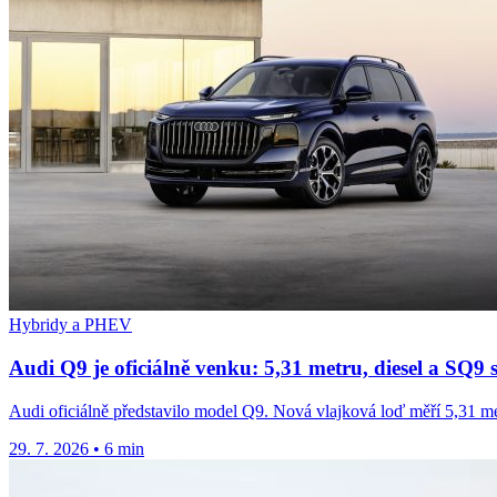
Hybridy a PHEV
Audi Q9 je oficiálně venku: 5,31 metru, diesel a SQ9
Audi oficiálně představilo model Q9. Nová vlajková loď měří 5,31 m
29. 7. 2026
•
6 min