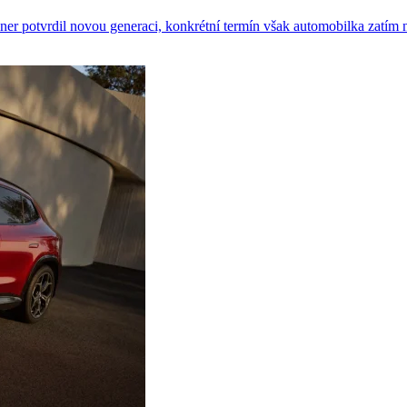
ner potvrdil novou generaci, konkrétní termín však automobilka zatím 