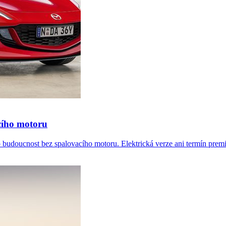
cího motoru
 budoucnost bez spalovacího motoru. Elektrická verze ani termín premié