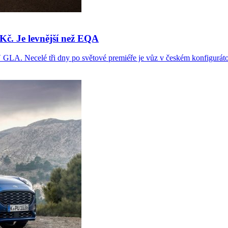
Kč. Je levnější než EQA
GLA. Necelé tři dny po světové premiéře je vůz v českém konfiguráto