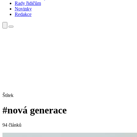
Rady řidičům
Novinky
Redakce
Štítek
#nová generace
94 článků