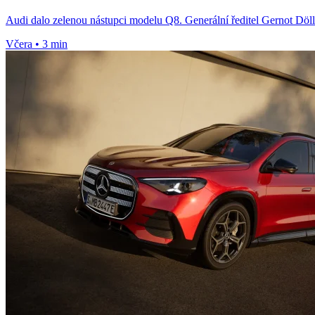
Audi dalo zelenou nástupci modelu Q8. Generální ředitel Gernot Döll
Včera
•
3 min