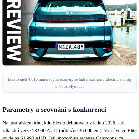
Elexio měří 4 615 mm a svými rozměry se řadí mezi Konu Electric a Ioniq
5. Foto: Hyundai
Parametry a srovnání s konkurencí
Na australském trhu, kde Elexio debutovalo v lednu 2026, stojí
základní verze 58 990 AUD (přibližně 36 600 eur). Vyšší verze Elite
vyjde na 61 990 AUD. Jak upozorňuje recenze Carscoops, za