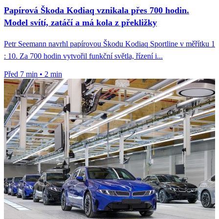
Papírová Škoda Kodiaq vznikala přes 700 hodin.
Model svítí, zatáčí a má kola z překližky
Petr Seemann navrhl papírovou Škodu Kodiaq Sportline v měřítku 1
: 10. Za 700 hodin vytvořil funkční světla, řízení i...
Před 7 min
•
2 min