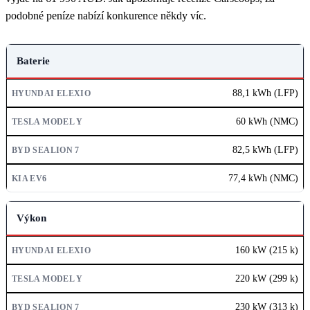
podobné peníze nabízí konkurence někdy víc.
PARAMETR
Baterie
HYUNDAI ELEXIO
88,1 kWh (LFP)
TESLA MODEL Y
60 kWh (NMC)
BYD SEALION 7
82,5 kWh (LFP)
KIA EV6
77,4 kWh (NMC)
Výkon
160 kW (215 k)
220 kW (299 k)
230 kW (313 k)