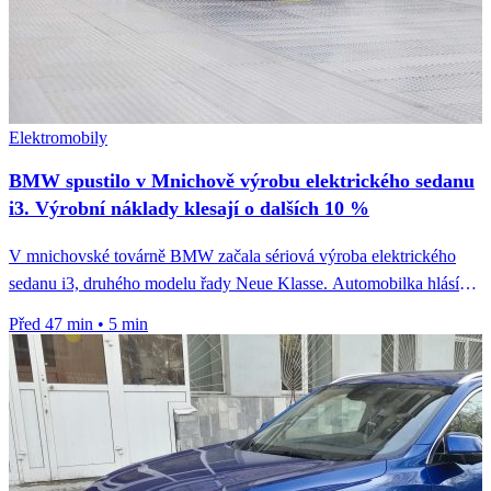
Elektromobily
BMW spustilo v Mnichově výrobu elektrického sedanu
i3. Výrobní náklady klesají o dalších 10 %
V mnichovské továrně BMW začala sériová výroba elektrického
sedanu i3, druhého modelu řady Neue Klasse. Automobilka hlásí
pokles výrobních nákladů...
Před 47 min
•
5 min