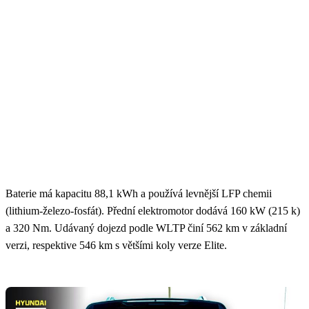
Baterie má kapacitu 88,1 kWh a používá levnější LFP chemii
(lithium-železo-fosfát). Přední elektromotor dodává 160 kW (215 k)
a 320 Nm. Udávaný dojezd podle WLTP činí 562 km v základní
verzi, respektive 546 km s většími koly verze Elite.