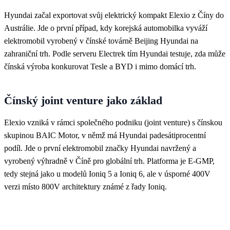
Hyundai začal exportovat svůj elektrický kompakt Elexio z Číny do
Austrálie. Jde o první případ, kdy korejská automobilka vyváží
elektromobil vyrobený v čínské továrně Beijing Hyundai na
zahraniční trh. Podle serveru Electrek tím Hyundai testuje, zda může
čínská výroba konkurovat Tesle a BYD i mimo domácí trh.
Čínský joint venture jako základ
Elexio vzniká v rámci společného podniku (joint venture) s čínskou
skupinou BAIC Motor, v němž má Hyundai padesátiprocentní
podíl. Jde o první elektromobil značky Hyundai navržený a
vyrobený výhradně v Číně pro globální trh. Platforma je E-GMP,
tedy stejná jako u modelů Ioniq 5 a Ioniq 6, ale v úsporné 400V
verzi místo 800V architektury známé z řady Ioniq.