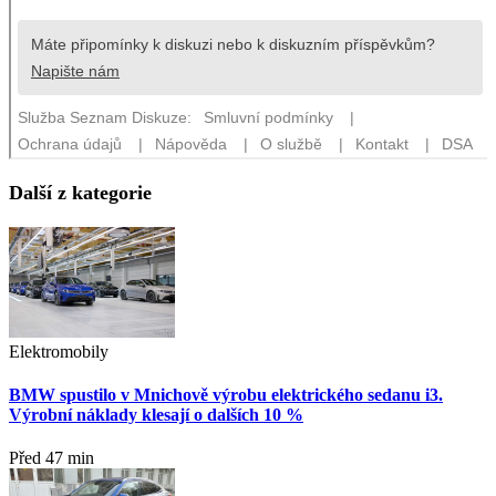
Další z kategorie
Elektromobily
BMW spustilo v Mnichově výrobu elektrického sedanu i3.
Výrobní náklady klesají o dalších 10 %
Před 47 min