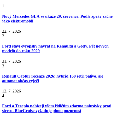
1
Nový Mercedes GLA se ukáže 29. července. Podle zpráv začne
jako elektromobil
22. 7. 2026
2
Ford staví evropský návrat na Renaultu a Geely. Pět nových
modelů do roku 2029
31. 7. 2026
3
Renault Captur recenze 2026: hybrid 160 šetří palivo, ale
automat občas vyječí
12. 7. 2026
4
Ford a Terapio nabízejí všem řidičům zdarma nahrávky proti
stresu. BlueCruise vyžaduje plnou pozornost