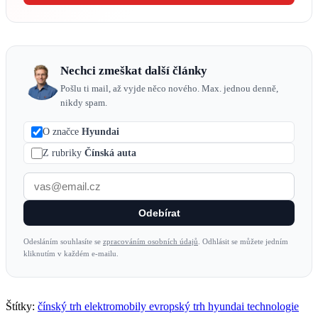
Nechci zmeškat další články
Pošlu ti mail, až vyjde něco nového. Max. jednou denně,
nikdy spam.
O značce
Hyundai
Z rubriky
Čínská auta
Odebírat
Odesláním souhlasíte se
zpracováním osobních údajů
. Odhlásit se můžete jedním
kliknutím v každém e-mailu.
Štítky:
čínský trh
elektromobily
evropský trh
hyundai
technologie