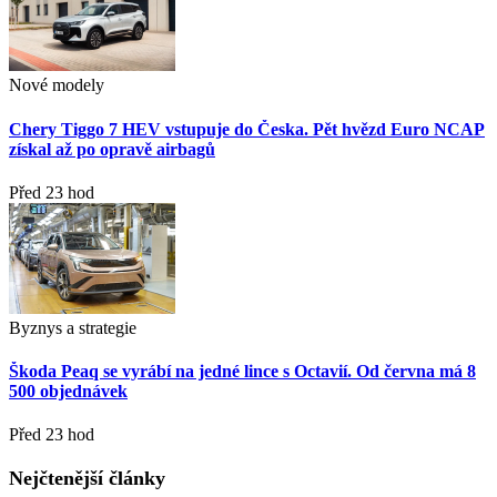
Nové modely
Chery Tiggo 7 HEV vstupuje do Česka. Pět hvězd Euro NCAP
získal až po opravě airbagů
Před 23 hod
Byznys a strategie
Škoda Peaq se vyrábí na jedné lince s Octavií. Od června má 8
500 objednávek
Před 23 hod
Nejčtenější články