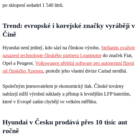
po sklopení sedadel 1 540 litrů.
Trend: evropské i korejské značky vyrábějí v
Číně
Hyundai není jediný, kdo sází na čínskou výrobu.
Stellantis zvažuje
nasazení technologie čínského partnera Leapmotor
do značek Fiat,
Opel a Peugeot.
Volkswagen přebírá software pro autonomní řízení
od čínského Xpengu
, protože jeho vlastní divize Cariad nestíhá.
Společným jmenovatelem je ekonomický tlak. Čínské továrny
nabízejí nižší výrobní náklady a přístup k levnějším LFP bateriím,
které v Evropě zatím chybějí ve velkém měřítku.
Hyundai v Česku prodává přes 10 tisíc aut
ročně