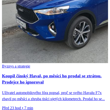
Byznys a strategie
Koupil čínský Haval, po měsíci ho prodal se ztrátou.
Prodejce ho ignoroval
Uživatel automobilového fóra popsal, proč se svého Havalu F7x
zbavil po měsíci a zhruba tisíci ujetých kilometrech. Prodal ho se...
Před 23 hod
•
7 min