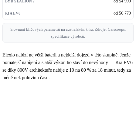
od 54 990
od 56 770
Srovnání klíčových parametrů na australském trhu. Zdroje: Carscoops,
specifikace výrobců.
Elexio nabízí největší baterii a nejdelší dojezd v této skupině. Jenže
pomalejší nabíjení a slabší výkon ho staví do nevýhody — Kia EV6
se díky 800V architektuře nabije z 10 na 80 % za 18 minut, tedy za
méně než polovinu času.