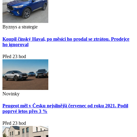
Byznys a strategie
Koupil čínský Haval, po měsíci ho prodal se ztrátou. Prodejce
ho ignoroval
Před 23 hod
Novinky
Peugeot měl v Česku nejsilnější červenec od roku 2021. Podíl
poprvé letos přes 3 %
Před 23 hod