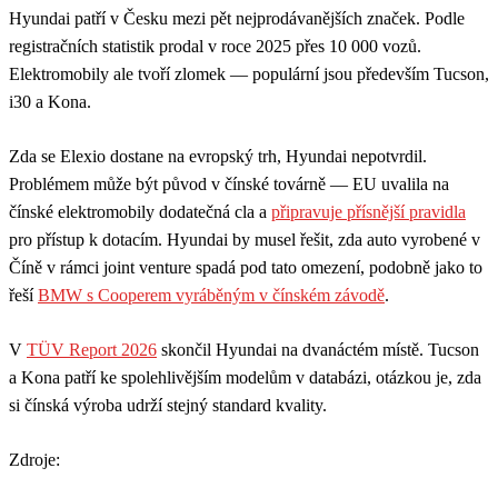
Hyundai patří v Česku mezi pět nejprodávanějších značek. Podle
registračních statistik prodal v roce 2025 přes 10 000 vozů.
Elektromobily ale tvoří zlomek — populární jsou především Tucson,
i30 a Kona.
Zda se Elexio dostane na evropský trh, Hyundai nepotvrdil.
Problémem může být původ v čínské továrně — EU uvalila na
čínské elektromobily dodatečná cla a
připravuje přísnější pravidla
pro přístup k dotacím. Hyundai by musel řešit, zda auto vyrobené v
Číně v rámci joint venture spadá pod tato omezení, podobně jako to
řeší
BMW s Cooperem vyráběným v čínském závodě
.
V
TÜV Report 2026
skončil Hyundai na dvanáctém místě. Tucson
a Kona patří ke spolehlivějším modelům v databázi, otázkou je, zda
si čínská výroba udrží stejný standard kvality.
Zdroje: