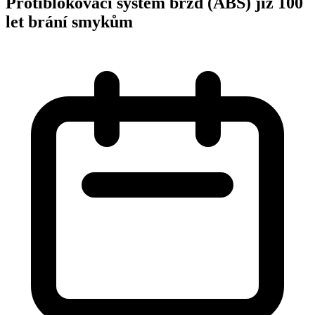
Protiblokovací systém brzd (ABS) již 100
let brání smykům