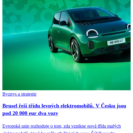
Byznys a strategie
Brusel řeší třídu levných elektromobilů. V Česku jsou
pod 20 000 eur dva vozy
Evropská unie rozhoduje o tom, zda vznikne nová třída malých