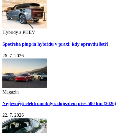
Hybridy a PHEV
Spotřeba plug-in hybridu v praxi: kdy opravdu šetří
26. 7. 2026
Magazín
Nejlevnější elektromobily s dojezdem přes 500 km (2026)
22. 7. 2026