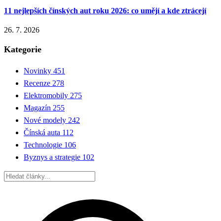
11 nejlepších čínských aut roku 2026: co umějí a kde ztrácejí
26. 7. 2026
Kategorie
Novinky
451
Recenze
278
Elektromobily
275
Magazín
255
Nové modely
242
Čínská auta
112
Technologie
106
Byznys a strategie
102
Hledat: