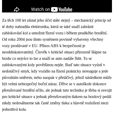
Za těch 100 let zůstal jeho účel stále stejný – mechanický princip od
té doby nahradila elektronika, která se také snaží zabránit
zablokování kol a umožnit řízení vozu i během prudkého brzdění.
Od roku 2004 jsou tímto systémem povinně vybaveny všechny
vozy prodávané v EU. Přínos ABS k bezpečnosti je
neoddiskutovatelný. Člověk v kritické situaci přirozeně šlápne na
brzdu co nejvíce to lze a snaží se auto nadále řídit. To se
zablokovanými koly povětšinou nejde. Buď tato situace vyústí v
nedotáčivý smyk, kdy vozidlo na řízení prakticky nereaguje a jede
původním směrem, nebo naopak v přetáčivý, jehož následkem může
být velmi nebezpečný boční náraz. Dříve se v autoškole dokonce
přerušované brzdění učilo, ale jednak tuto techniku je třeba si osvojit
pro kritické situace a jednak přerušovaným tlakem na brzdový pedál
nikdy nedosáhneme tak časté změny tlaku a hlavně rozložení mezi
jednotlivá kola.