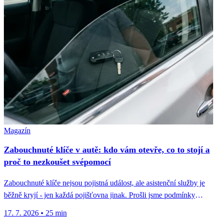
Magazín
Zabouchnuté klíče v autě: kdo vám otevře, co to stojí a
proč to nezkoušet svépomocí
Zabouchnuté klíče nejsou pojistná událost, ale asistenční služby je
běžně kryjí - jen každá pojišťovna jinak. Prošli jsme podmínky
osmi...
17. 7. 2026
•
25 min