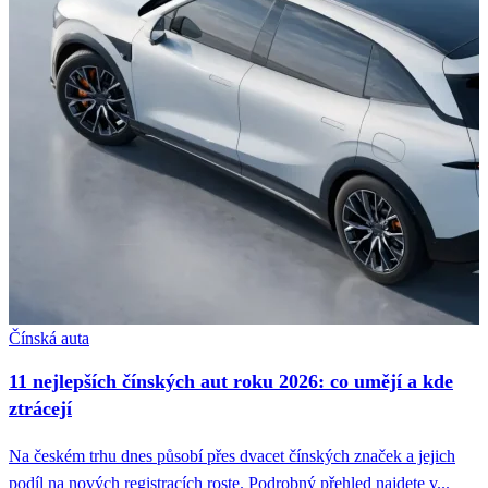
Čínská auta
11 nejlepších čínských aut roku 2026: co umějí a kde
ztrácejí
Na českém trhu dnes působí přes dvacet čínských značek a jejich
podíl na nových registracích roste. Podrobný přehled najdete v...