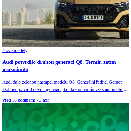
Nové modely
Audi potvrdilo druhou generaci Q8. Termín zatím
neoznámilo
Audi dalo zelenou nástupci modelu Q8. Generální ředitel Gernot
Döllner potvrdil novou generaci, konkrétní termín však automobilka
zatím neoznámila.
Před 16 hodinami
•
3 min