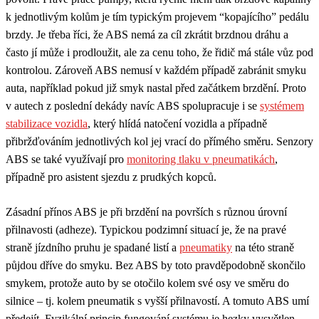
k jednotlivým kolům je tím typickým projevem “kopajícího” pedálu
brzdy. Je třeba říci, že ABS nemá za cíl zkrátit brzdnou dráhu a
často jí může i prodloužit, ale za cenu toho, že řidič má stále vůz pod
kontrolou. Zároveň ABS nemusí v každém případě zabránit smyku
auta, například pokud již smyk nastal před začátkem brzdění. Proto
v autech z poslední dekády navíc ABS spolupracuje i se
systémem
stabilizace vozidla
, který hlídá natočení vozidla a případně
přibržďováním jednotlivých kol jej vrací do přímého směru. Senzory
ABS se také využívají pro
monitoring tlaku v pneumatikách
,
případně pro asistent sjezdu z prudkých kopců.
Zásadní přínos ABS je při brzdění na površích s různou úrovní
přilnavosti (adheze). Typickou podzimní situací je, že na pravé
straně jízdního pruhu je spadané listí a
pneumatiky
na této straně
půjdou dříve do smyku. Bez ABS by toto pravděpodobně skončilo
smykem, protože auto by se otočilo kolem své osy ve směru do
silnice – tj. kolem pneumatik s vyšší přilnavostí. A tomuto ABS umí
předejít. Fyzikální princip fungování systému je hezky vysvětlen