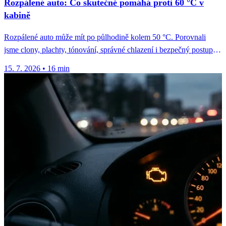
Rozpálené auto: Co skutečně pomáhá proti 60 °C v
kabině
Rozpálené auto může mít po půlhodině kolem 50 °C. Porovnali
jsme clony, plachty, tónování, správné chlazení i bezpečný postup
u...
15. 7. 2026
•
16 min