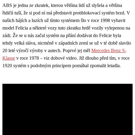
ABS je jedna ze zkratek, kterou většina lidí už slyšela a většina
řidičů tuší, že si pod ní má představit protiblokovací systém brzd. V
našich hájích a luzích už tímto systémem šlo v roce 1998 vybavit
model Felicia a některé vozy tuto zkratku hrdě vozily vylepenou na
zádi. Že se u nás začal systém na přání dodávat do Felicie byla
tehdy velká sláva, nicméně v západních zemí se už v té době slavilo
20 leté výročí výroby v autech. Poprvé jej měl
Mercedes Benz S-
Klasse
v roce 1978 – viz dobové video. Již dlouho před tím, v roce
1920 systém s podobným principem pomáhal zpomalit letadla.