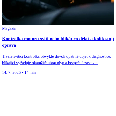
Magazín
Kontrolka motoru svítí nebo bliká: co dělat a kolik stojí
oprava
Trvale svítící kontrolka obvykle dovolí opatrně dojet k diagnostice;
blikající vyžaduje okamžitě ubrat plyn a bezpečně zastavit.
Nejčastější P-kódy, ceny...
14. 7. 2026
•
14 min