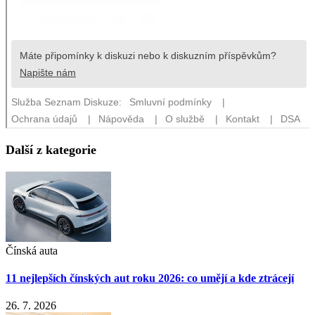
Další z kategorie
Čínská auta
11 nejlepších čínských aut roku 2026: co umějí a kde ztrácejí
26. 7. 2026