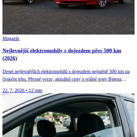
Magazín
Nejlevnější elektromobily s dojezdem přes 500 km
(2026)
Deset nejlevnějších elektromobilů s dojezdem nejméně 500 km na
českém trhu. Přesné verze, aktuální ceny a reálné testy Bjørna
Nylanda.
22. 7. 2026
•
12 min