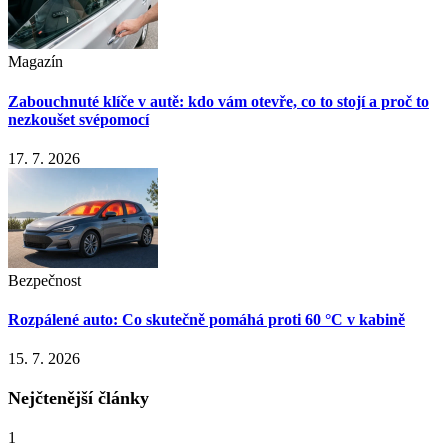
Magazín
Zabouchnuté klíče v autě: kdo vám otevře, co to stojí a proč to
nezkoušet svépomocí
17. 7. 2026
Bezpečnost
Rozpálené auto: Co skutečně pomáhá proti 60 °C v kabině
15. 7. 2026
Nejčtenější články
1