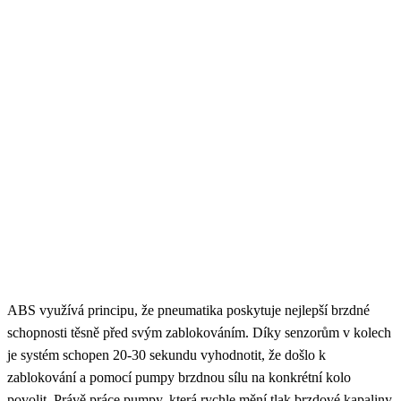
ABS využívá principu, že pneumatika poskytuje nejlepší brzdné
schopnosti těsně před svým zablokováním. Díky senzorům v kolech
je systém schopen 20-30 sekundu vyhodnotit, že došlo k
zablokování a pomocí pumpy brzdnou sílu na konkrétní kolo
povolit. Právě práce pumpy, která rychle mění tlak brzdové kapaliny