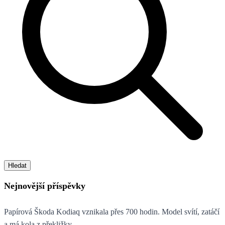
Hledat
Nejnovější příspěvky
Papírová Škoda Kodiaq vznikala přes 700 hodin. Model svítí, zatáčí
a má kola z překližky