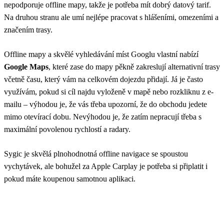
nepodporuje offline mapy, takže je potřeba mít dobrý datový tarif.
Na druhou stranu ale umí nejlépe pracovat s hlášeními, omezeními a
značením trasy.
Offline mapy a skvělé vyhledávání míst Googlu vlastní nabízí
Google Maps
, které zase do mapy pěkně zakreslují alternativní trasy
včetně času, který vám na celkovém dojezdu přidají. Já je často
využívám, pokud si cíl najdu vyloženě v mapě nebo rozkliknu z e-
mailu – výhodou je, že vás třeba upozorní, že do obchodu jedete
mimo otevírací dobu. Nevýhodou je, že zatím nepracují třeba s
maximální povolenou rychlostí a radary.
Sygic je skvělá plnohodnotná offline navigace se spoustou
vychytávek, ale bohužel za Apple Carplay je potřeba si připlatit i
pokud máte koupenou samotnou aplikaci.