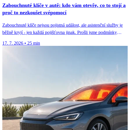
Zabouchnuté klíče v autě: kdo vám otevře, co to stojí a
proč to nezkoušet svépomocí
Zabouchnuté klíče nejsou pojistná událost, ale asistenční služby je
běžně kryjí - jen každá pojišťovna jinak. Prošli jsme podmínky
osmi...
17. 7. 2026
•
25 min