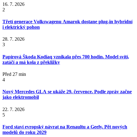
16. 7. 2026
2
Třetí generace Volkswagenu Amarok dostane plug-in hybridní
i elektrický pohon
28. 7. 2026
3
Papírová Škoda Kodiaq vznikala přes 700 hodin. Model svítí,
zatáčí a má kola z překližky
Před 27 min
4
Nový Mercedes GLA se ukáže 29. července. Podle zpráv začne
jako elektromobil
22. 7. 2026
5
Ford staví evropský návrat na Renaultu a Geely. Pět nových
modelů do roku 2029