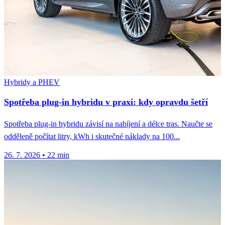
Hybridy a PHEV
Spotřeba plug-in hybridu v praxi: kdy opravdu šetří
Spotřeba plug-in hybridu závisí na nabíjení a délce tras. Naučte se
odděleně počítat litry, kWh i skutečné náklady na 100...
26. 7. 2026
•
22 min