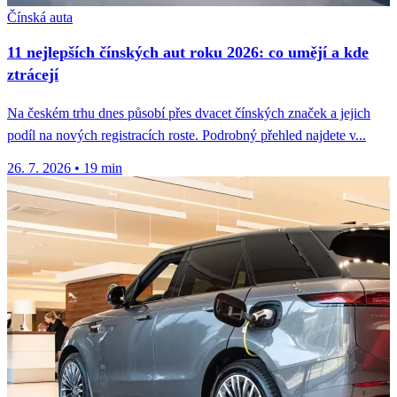
Čínská auta
11 nejlepších čínských aut roku 2026: co umějí a kde
ztrácejí
Na českém trhu dnes působí přes dvacet čínských značek a jejich
podíl na nových registracích roste. Podrobný přehled najdete v...
26. 7. 2026
•
19 min