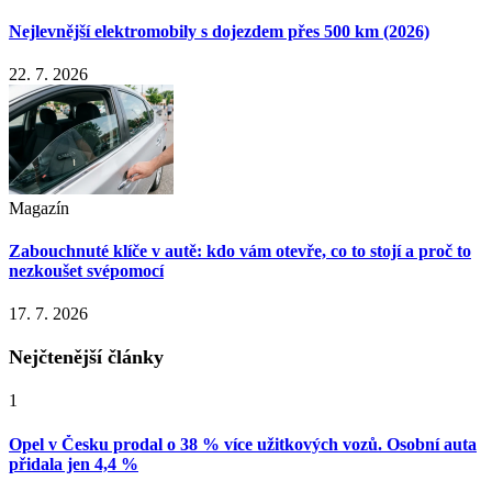
Nejlevnější elektromobily s dojezdem přes 500 km (2026)
22. 7. 2026
Magazín
Zabouchnuté klíče v autě: kdo vám otevře, co to stojí a proč to
nezkoušet svépomocí
17. 7. 2026
Nejčtenější články
1
Opel v Česku prodal o 38 % více užitkových vozů. Osobní auta
přidala jen 4,4 %