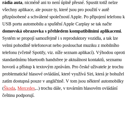
rádia auta
, nicméně ani to není úplně přesné. Spustit totiž nelze
všechny aplikace, ale pouze ty, které jsou pro použití v autě
přizpůsobené a schválené společností Apple. Po připojení telefonu k
USB portu automobilu a spuštění Apple Carplay se tak načte
domovská obrazovka s přehledem kompatibilními aplikacemi
.
Systém se propojí samozřejmě i s reproduktory vozidla, a tak lze
velmi pohodlně telefonovat nebo poslouchat muziku z mobilního
telefonu (včetně Spotify, viz. níže seznam aplikací). Výhodou oproti
standardnímu bluetooth handsfree je aktuálnost kontaktů, seznamu
hovorů a přístup k textovým zprávám. Pro české uživatele je trochu
problematické hlasové ovládání, které využívá Siri, která je bohužel
zatím dostupná pouze v angličtině. V tom jsou některé automobilky
(
Škoda
,
Mercedes
,..) trochu dále, v továrním hlasovém ovládání
češtinu podporují.