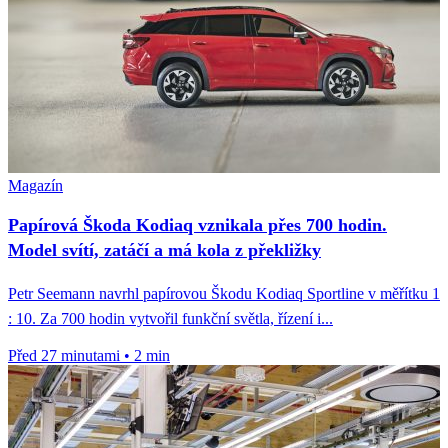
Magazín
Papírová Škoda Kodiaq vznikala přes 700 hodin.
Model svítí, zatáčí a má kola z překližky
Petr Seemann navrhl papírovou Škodu Kodiaq Sportline v měřítku 1
: 10. Za 700 hodin vytvořil funkční světla, řízení i...
Před 27 minutami
•
2 min