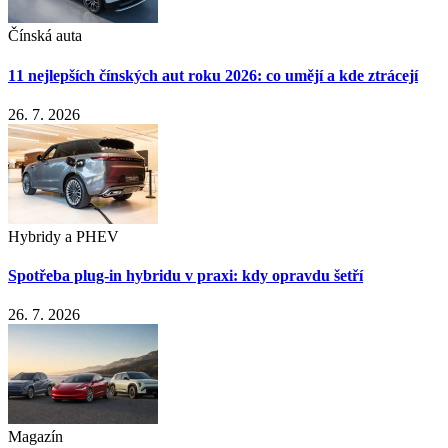
Čínská auta
11 nejlepších čínských aut roku 2026: co umějí a kde ztrácejí
26. 7. 2026
Hybridy a PHEV
Spotřeba plug-in hybridu v praxi: kdy opravdu šetří
26. 7. 2026
Magazín