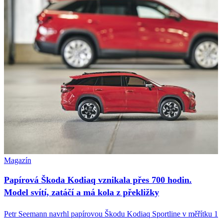
Magazín
Papírová Škoda Kodiaq vznikala přes 700 hodin.
Model svítí, zatáčí a má kola z překližky
Petr Seemann navrhl papírovou Škodu Kodiaq Sportline v měřítku 1