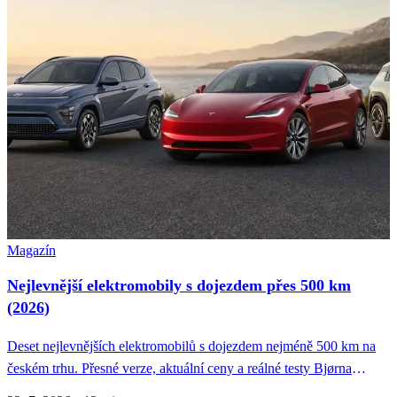
Magazín
Nejlevnější elektromobily s dojezdem přes 500 km
(2026)
Deset nejlevnějších elektromobilů s dojezdem nejméně 500 km na
českém trhu. Přesné verze, aktuální ceny a reálné testy Bjørna
Nylanda.