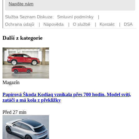
Další z kategorie
Magazín
Papírová Škoda Kodiaq vznikala přes 700 hodin. Model svítí,
zatáčí a má kola z překližky
Před 27 min