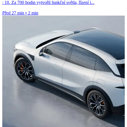
: 10. Za 700 hodin vytvořil funkční světla, řízení i...
Před 27 min
•
2 min