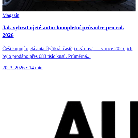
Magazín
Jak vybrat ojeté auto: kompletní průvodce pro rok
2026
Češi kupují ojetá auta čtyřikrát častěji než nová — v roce 2025 jich
bylo prodáno přes 683 tisíc kusů. Průměrná...
20. 3. 2026
•
14 min