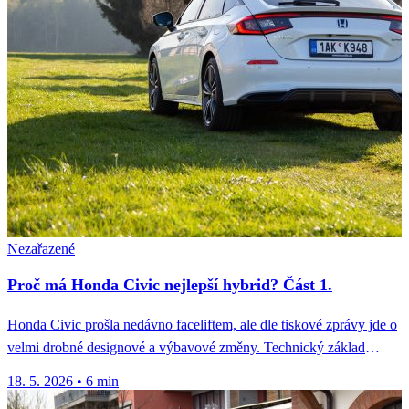
Nezařazené
Proč má Honda Civic nejlepší hybrid? Část 1.
Honda Civic prošla nedávno faceliftem, ale dle tiskové zprávy jde o
velmi drobné designové a výbavové změny. Technický základ
zůstal...
18. 5. 2026
•
6 min