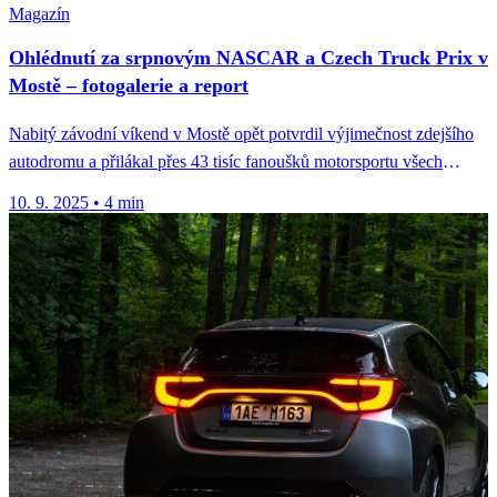
Magazín
Ohlédnutí za srpnovým NASCAR a Czech Truck Prix v
Mostě – fotogalerie a report
Nabitý závodní víkend v Mostě opět potvrdil výjimečnost zdejšího
autodromu a přilákal přes 43 tisíc fanoušků motorsportu všech
generací. Most...
10. 9. 2025
•
4 min