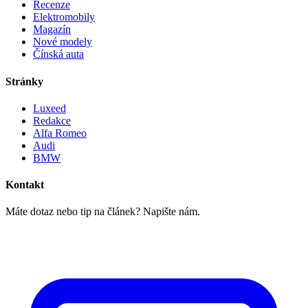
Recenze
Elektromobily
Magazín
Nové modely
Čínská auta
Stránky
Luxeed
Redakce
Alfa Romeo
Audi
BMW
Kontakt
Máte dotaz nebo tip na článek? Napište nám.