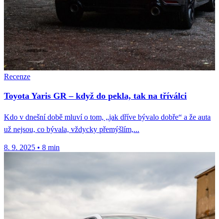
Recenze
Toyota Yaris GR – když do pekla, tak na tříválci
Kdo v dnešní době mluví o tom, „jak dříve bývalo dobře“ a že auta
už nejsou, co bývala, vždycky přemýšlím,...
8. 9. 2025
•
8 min