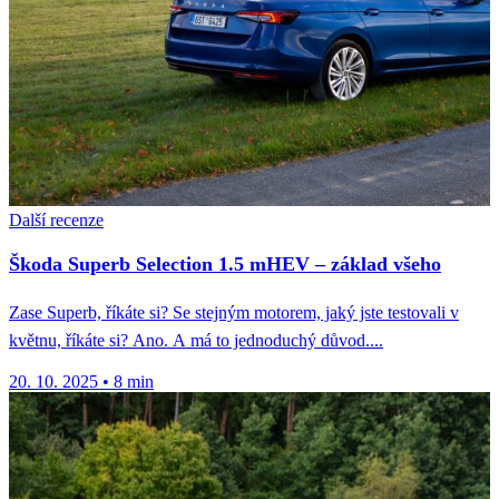
Další recenze
Škoda Superb Selection 1.5 mHEV – základ všeho
Zase Superb, říkáte si? Se stejným motorem, jaký jste testovali v
květnu, říkáte si? Ano. A má to jednoduchý důvod....
20. 10. 2025
•
8 min