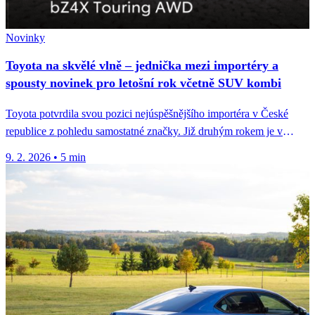
Novinky
Toyota na skvělé vlně – jednička mezi importéry a
spousty novinek pro letošní rok včetně SUV kombi
Toyota potvrdila svou pozici nejúspěšnějšího importéra v České
republice z pohledu samostatné značky. Již druhým rokem je v
prodejích vozů...
9. 2. 2026
•
5 min