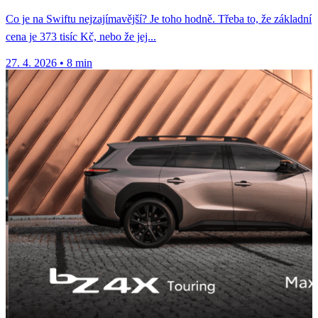
Co je na Swiftu nejzajímavější? Je toho hodně. Třeba to, že základní
cena je 373 tisíc Kč, nebo že jej...
27. 4. 2026
•
8 min