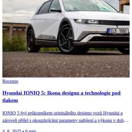
Recenze
Hyundai IONIQ 5: Ikona designu a technologie pod
tlakem
IONIQ 5 byl průkopníkem originálního designu vozů Hyundai a
zároveň přišel s okouzlujícími parametry nabíjení a výkonu v době,
kdy...
4. 8. 2025
•
6 min