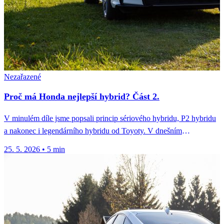
Nezařazené
Proč má Honda nejlepší hybrid? Část 2.
V minulém díle jsme popsali princip sériového hybridu, P2 hybridu
a nakonec i legendárního hybridu od Toyoty. V dnešním
pokračování...
25. 5. 2026
•
5 min