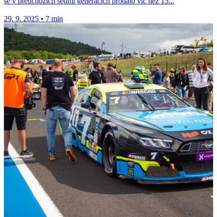
se v předchozích sedmi generacích prodalo víc než 15...
29. 9. 2025
•
7 min