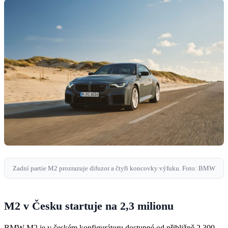
Zadní partie M2 prozrazuje difuzor a čtyři koncovky výfuku. Foto: BMW
M2 v Česku startuje na 2,3 milionu
BMW M2 je v českém konfigurátoru dostupné od přibližně 2 300