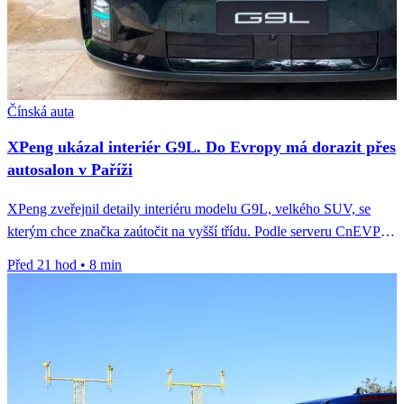
Čínská auta
XPeng ukázal interiér G9L. Do Evropy má dorazit přes
autosalon v Paříži
XPeng zveřejnil detaily interiéru modelu G9L, velkého SUV, se
kterým chce značka zaútočit na vyšší třídu. Podle serveru CnEVPost
jde...
Před 21 hod
•
8 min