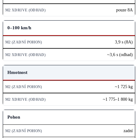
pouze 8A
0–100 km/h
3,9 s (8A)
~3,6 s (odhad)
Hmotnost
~1 725 kg
~1 775–1 800 kg
Pohon
zadní