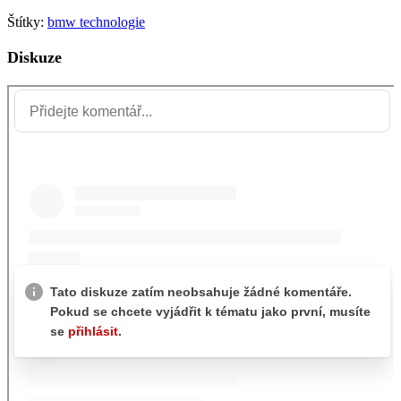
Štítky:
bmw
technologie
Diskuze