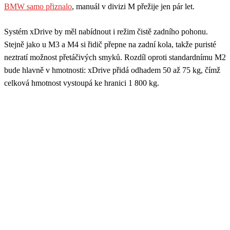
BMW samo přiznalo
, manuál v divizi M přežije jen pár let.
Systém xDrive by měl nabídnout i režim čistě zadního pohonu.
Stejně jako u M3 a M4 si řidič přepne na zadní kola, takže puristé
neztratí možnost přetáčivých smyků. Rozdíl oproti standardnímu M2
bude hlavně v hmotnosti: xDrive přidá odhadem 50 až 75 kg, čímž
celková hmotnost vystoupá ke hranici 1 800 kg.