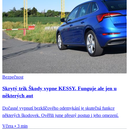
Bezpečnost
Skrytý trik Škody vypne KESSY. Funguje ale jen u
některých aut
Dočasné vypnutí bezklíčového odemykání je skutečná funkce
některých škodovek. Ověřili jsme přesný postup i jeho omezení.
Včera
•
3 min