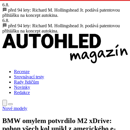
6.8.
🏁 před 94 lety:
Richard M. Hollingshead Jr. podává patentovou
přihlášku na koncept autokina.
6.8.
🏁 před 94 lety:
Richard M. Hollingshead Jr. podává patentovou
přihlášku na koncept autokina.
Recenze
Srovnávací testy
Rady řidičům
Novinky
Redakce
Nové modely
BMW omylem potvrdilo M2 xDrive:
pohon všech kol unikl z amerického e-