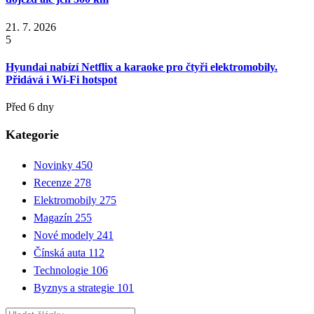
21. 7. 2026
5
Hyundai nabízí Netflix a karaoke pro čtyři elektromobily.
Přidává i Wi-Fi hotspot
Před 6 dny
Kategorie
Novinky
450
Recenze
278
Elektromobily
275
Magazín
255
Nové modely
241
Čínská auta
112
Technologie
106
Byznys a strategie
101
Hledat: