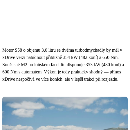
Motor S58 o objemu 3,0 litru se dvěma turbodmychadly by měl v
xDrive verzi nabídnout přibližně 354 kW (482 koní) a 650 Nm.
Současné M2 po loňském faceliftu disponuje 353 kW (480 koní) a
600 Nm s automatem. Výkon je tedy prakticky shodný — přínos
xDrive nespočívá ve více koních, ale v lepší trakci při rozjezdu.