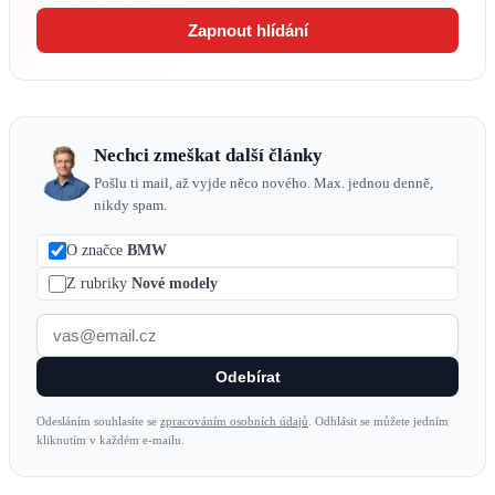
Zapnout hlídání
Nechci zmeškat další články
Pošlu ti mail, až vyjde něco nového. Max. jednou denně,
nikdy spam.
O značce
BMW
Z rubriky
Nové modely
Odebírat
Odesláním souhlasíte se
zpracováním osobních údajů
. Odhlásit se můžete jedním
kliknutím v každém e-mailu.