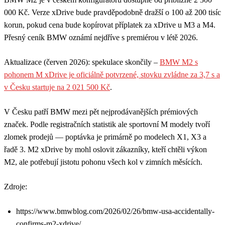
000 Kč. Verze xDrive bude pravděpodobně dražší o 100 až 200 tisíc
korun, pokud cena bude kopírovat příplatek za xDrive u M3 a M4.
Přesný ceník BMW oznámí nejdříve s premiérou v létě 2026.
Aktualizace (červen 2026): spekulace skončily –
BMW M2 s
pohonem M xDrive je oficiálně potvrzené, stovku zvládne za 3,7 s a
v Česku startuje na 2 021 500 Kč
.
V Česku patří BMW mezi pět nejprodávanějších prémiových
značek. Podle registračních statistik ale sportovní M modely tvoří
zlomek prodejů — poptávka je primárně po modelech X1, X3 a
řadě 3. M2 xDrive by mohl oslovit zákazníky, kteří chtěli výkon
M2, ale potřebují jistotu pohonu všech kol v zimních měsících.
Zdroje:
https://www.bmwblog.com/2026/02/26/bmw-usa-accidentally-
confirms-m2-xdrive/