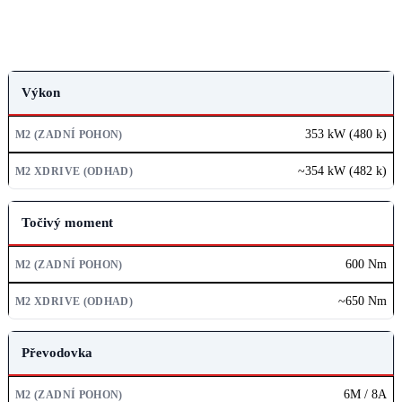
PARAMETR
Výkon
M2 (ZADNÍ POHON)
353 kW (480 k)
M2 XDRIVE (ODHAD)
~354 kW (482 k)
Točivý moment
600 Nm
~650 Nm
Převodovka
6M / 8A