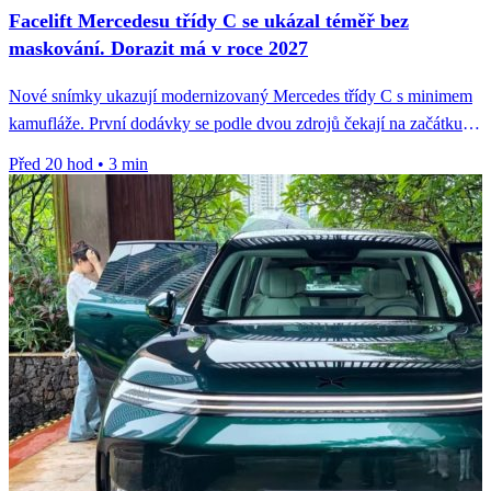
Facelift Mercedesu třídy C se ukázal téměř bez
maskování. Dorazit má v roce 2027
Nové snímky ukazují modernizovaný Mercedes třídy C s minimem
kamufláže. První dodávky se podle dvou zdrojů čekají na začátku
roku...
Před 20 hod
•
3 min