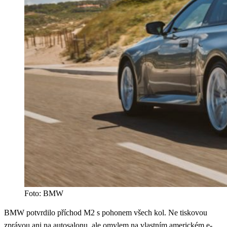
Foto: BMW
BMW potvrdilo příchod M2 s pohonem všech kol. Ne tiskovou
zprávou ani na autosalonu, ale omylem na vlastním americkém e-