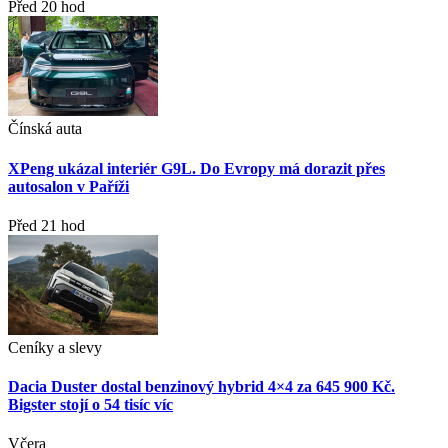
Před 20 hod
Čínská auta
XPeng ukázal interiér G9L. Do Evropy má dorazit přes
autosalon v Paříži
Před 21 hod
Ceníky a slevy
Dacia Duster dostal benzinový hybrid 4×4 za 645 900 Kč.
Bigster stojí o 54 tisíc víc
Včera