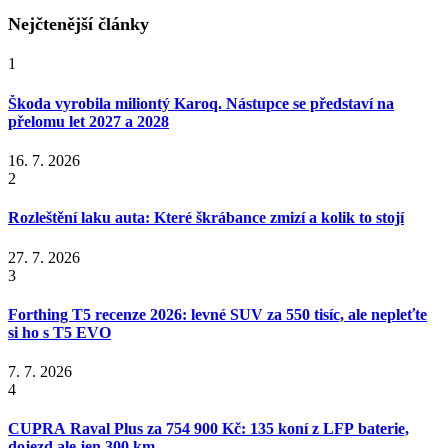
Nejčtenější články
1
Škoda vyrobila miliontý Karoq. Nástupce se představí na
přelomu let 2027 a 2028
16. 7. 2026
2
Rozleštění laku auta: Které škrábance zmizí a kolik to stojí
27. 7. 2026
3
Forthing T5 recenze 2026: levné SUV za 550 tisíc, ale nepleťte
si ho s T5 EVO
7. 7. 2026
4
CUPRA Raval Plus za 754 900 Kč: 135 koní z LFP baterie,
dojezd ale jen 300 km