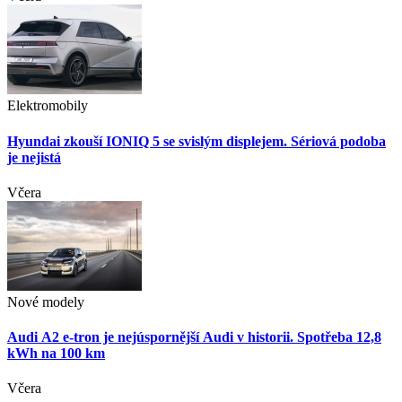
Elektromobily
Hyundai zkouší IONIQ 5 se svislým displejem. Sériová podoba
je nejistá
Včera
Nové modely
Audi A2 e-tron je nejúspornější Audi v historii. Spotřeba 12,8
kWh na 100 km
Včera