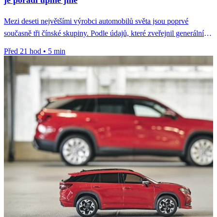
Mezi deseti největšími výrobci automobilů světa jsou poprvé
současně tři čínské skupiny. Podle údajů, které zveřejnil generální
tajemník Čínského sdružení...
Před 21 hod
•
5 min