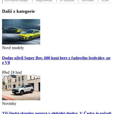
Další z kategorie
Nové modely
Dodge oživil Super Bee. 600 koní bere z řadového šestiválce, ne
z V8
Před 18 hod
Novinky
Tři čínské skupiny poprvé v globální desítce. V Česku je pořadí