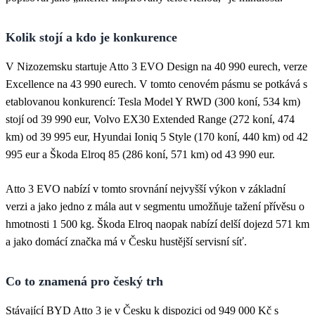
Kolik stojí a kdo je konkurence
V Nizozemsku startuje Atto 3 EVO Design na 40 990 eurech, verze
Excellence na 43 990 eurech. V tomto cenovém pásmu se potkává s
etablovanou konkurencí: Tesla Model Y RWD (300 koní, 534 km)
stojí od 39 990 eur, Volvo EX30 Extended Range (272 koní, 474
km) od 39 995 eur, Hyundai Ioniq 5 Style (170 koní, 440 km) od 42
995 eur a Škoda Elroq 85 (286 koní, 571 km) od 43 990 eur.
Atto 3 EVO nabízí v tomto srovnání nejvyšší výkon v základní
verzi a jako jedno z mála aut v segmentu umožňuje tažení přívěsu o
hmotnosti 1 500 kg. Škoda Elroq naopak nabízí delší dojezd 571 km
a jako domácí značka má v Česku hustější servisní síť.
Co to znamená pro český trh
Stávající BYD Atto 3 je v Česku k dispozici od 949 000 Kč s