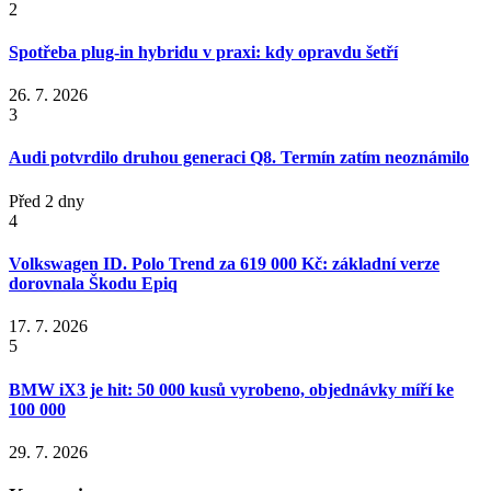
2
Spotřeba plug-in hybridu v praxi: kdy opravdu šetří
26. 7. 2026
3
Audi potvrdilo druhou generaci Q8. Termín zatím neoznámilo
Před 2 dny
4
Volkswagen ID. Polo Trend za 619 000 Kč: základní verze
dorovnala Škodu Epiq
17. 7. 2026
5
BMW iX3 je hit: 50 000 kusů vyrobeno, objednávky míří ke
100 000
29. 7. 2026