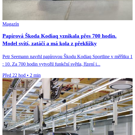
Magazín
Papírová Škoda Kodiaq vznikala přes 700 hodin.
Model svítí, zatáčí a má kola z překližky
Petr Seemann navrhl papírovou Škodu Kodiaq Sportline v měřítku 1
: 10. Za 700 hodin vytvořil funkční světla, řízení i...
Před 22 hod
•
2 min