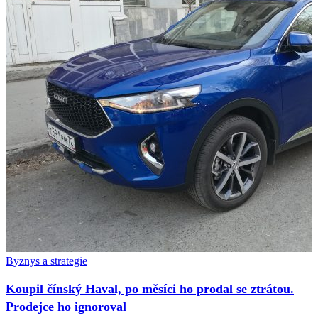
Byznys a strategie
Koupil čínský Haval, po měsíci ho prodal se ztrátou.
Prodejce ho ignoroval