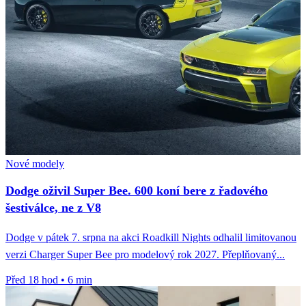
Nové modely
Dodge oživil Super Bee. 600 koní bere z řadového
šestiválce, ne z V8
Dodge v pátek 7. srpna na akci Roadkill Nights odhalil limitovanou
verzi Charger Super Bee pro modelový rok 2027. Přeplňovaný...
Před 18 hod
•
6 min