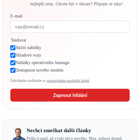
nejlepší cenu. Chcete být v obraze? Připojte se taky!
E-mail
Sledovat
Akční nabídky
Skladové vozy
Nabídky operativního leasingu
Dostupnost nového modelu
Odesláním souhlasíte se
zpracováním osobních údajů
.
Zapnout hlídání
Nechci zmeškat další články
Pošlu ti mail, až vyjde něco nového. Max. jednou denně,