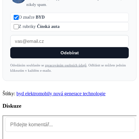
nikdy spam.
O značce
BYD
Z rubriky
Čínská auta
Odebírat
Odesláním souhlasíte se
zpracováním osobních údajů
. Odhlásit se můžete jedním
kliknutím v každém e-mailu.
Štítky:
byd
elektromobily
nová generace
technologie
Diskuze