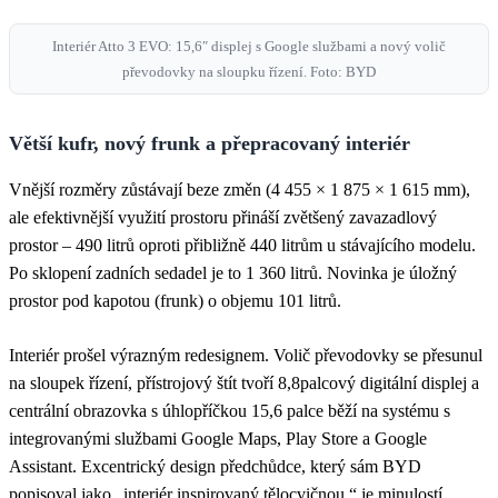
Interiér Atto 3 EVO: 15,6″ displej s Google službami a nový volič
převodovky na sloupku řízení. Foto: BYD
Větší kufr, nový frunk a přepracovaný interiér
Vnější rozměry zůstávají beze změn (4 455 × 1 875 × 1 615 mm),
ale efektivnější využití prostoru přináší zvětšený zavazadlový
prostor – 490 litrů oproti přibližně 440 litrům u stávajícího modelu.
Po sklopení zadních sedadel je to 1 360 litrů. Novinka je úložný
prostor pod kapotou (frunk) o objemu 101 litrů.
Interiér prošel výrazným redesignem. Volič převodovky se přesunul
na sloupek řízení, přístrojový štít tvoří 8,8palcový digitální displej a
centrální obrazovka s úhlopříčkou 15,6 palce běží na systému s
integrovanými službami Google Maps, Play Store a Google
Assistant. Excentrický design předchůdce, který sám BYD
popisoval jako „interiér inspirovaný tělocvičnou,“ je minulostí.