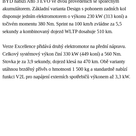
BYD nabízí Atto 3 EVO ve dvou provedeních se společným
akumulátorem. Základní varianta Design s pohonem zadních kol
disponuje jedním elektromotorem o výkonu 230 kW (313 koní) a
točivém momentu 380 Nm. Sprint na 100 km/h zvládne za 5,5
sekundy a kombinovaný dojezd WLTP dosahuje 510 km.
Verze Excellence přidává druhý elektromotor na přední nápravu.
Celkový systémový výkon činí 330 kW (449 koní) a 560 Nm.
Stovka je za 3,9 sekundy, dojezd klesá na 470 km. Obě varianty
utáhnou brzděný přívěs o hmotnosti 1 500 kg a standardně nabízí
funkci V2L pro napájení externích spotřebičů výkonem až 3,3 kW.