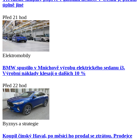
úplně jiné
Před 21 hod
Elektromobily
BMW spustilo v Mnichově výrobu elektrického sedanu i3.
Výrobní náklady klesají o dalších 10 %
Před 22 hod
Byznys a strategie
Koupil čínský Haval, po měsíci ho prodal se ztrátou. Prodejce