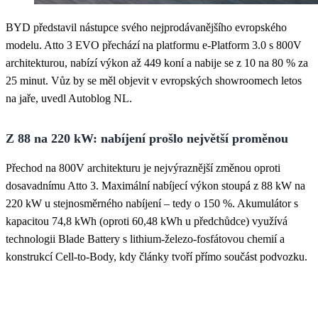
BYD představil nástupce svého nejprodávanějšího evropského
modelu. Atto 3 EVO přechází na platformu e-Platform 3.0 s 800V
architekturou, nabízí výkon až 449 koní a nabije se z 10 na 80 % za
25 minut. Vůz by se měl objevit v evropských showroomech letos
na jaře, uvedl Autoblog NL.
Z 88 na 220 kW: nabíjení prošlo největší proměnou
Přechod na 800V architekturu je nejvýraznější změnou oproti
dosavadnímu Atto 3. Maximální nabíjecí výkon stoupá z 88 kW na
220 kW u stejnosměrného nabíjení – tedy o 150 %. Akumulátor s
kapacitou 74,8 kWh (oproti 60,48 kWh u předchůdce) využívá
technologii Blade Battery s lithium-železo-fosfátovou chemií a
konstrukcí Cell-to-Body, kdy články tvoří přímo součást podvozku.