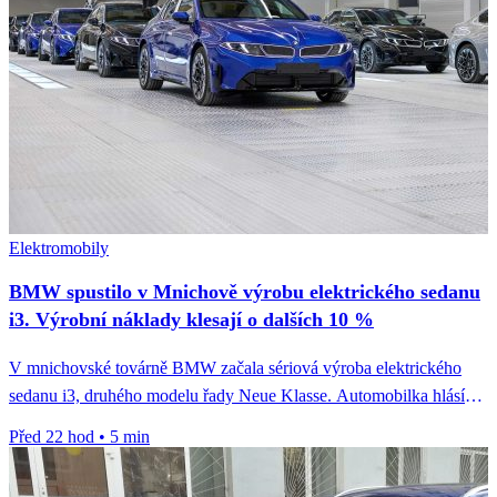
Elektromobily
BMW spustilo v Mnichově výrobu elektrického sedanu
i3. Výrobní náklady klesají o dalších 10 %
V mnichovské továrně BMW začala sériová výroba elektrického
sedanu i3, druhého modelu řady Neue Klasse. Automobilka hlásí
pokles výrobních nákladů...
Před 22 hod
•
5 min