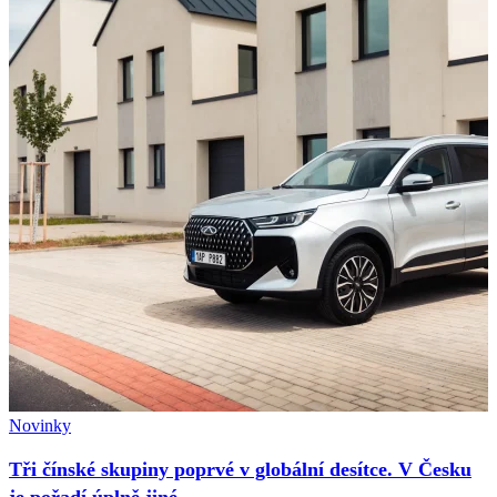
Novinky
Tři čínské skupiny poprvé v globální desítce. V Česku
je pořadí úplně jiné