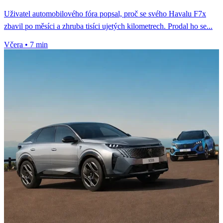
Uživatel automobilového fóra popsal, proč se svého Havalu F7x
zbavil po měsíci a zhruba tisíci ujetých kilometrech. Prodal ho se...
Včera
•
7 min