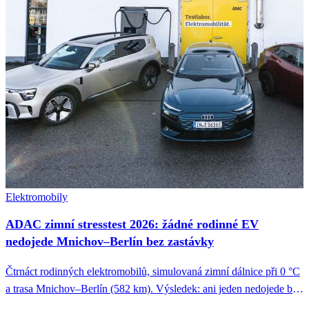
Elektromobily
ADAC zimní stresstest 2026: žádné rodinné EV
nedojede Mnichov–Berlín bez zastávky
Čtrnáct rodinných elektromobilů, simulovaná zimní dálnice při 0 °C
a trasa Mnichov–Berlín (582 km). Výsledek: ani jeden nedojede bez
nabíjení....