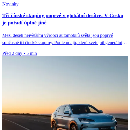
Novinky
Tři čínské skupiny poprvé v globální desítce. V Česku
je pořadí úplně jiné
Mezi deseti největšími výrobci automobilů světa jsou poprvé
současně tři čínské skupiny. Podle údajů, které zveřejnil generální
tajemník Čínského sdružení...
Před 2 dny
•
5 min