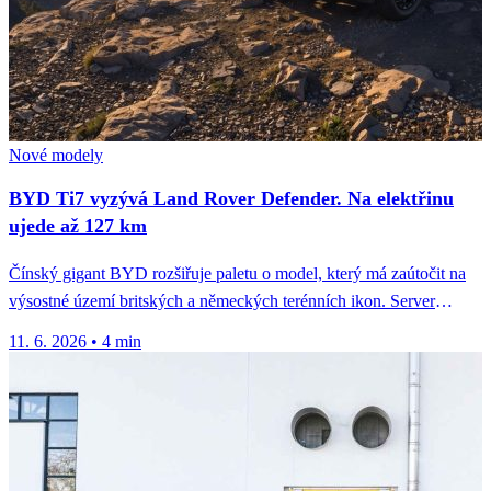
Nové modely
BYD Ti7 vyzývá Land Rover Defender. Na elektřinu
ujede až 127 km
Čínský gigant BYD rozšiřuje paletu o model, který má zaútočit na
výsostné území britských a německých terénních ikon. Server
Auto...
11. 6. 2026
•
4 min