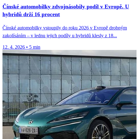
Čínské automobilky zdvojnásobily podíl v Evropě. U
hybridů drží 16 procent
Čínské automobilky vstoupily do roku 2026 v Evropě drobným
zakolísáním – v lednu jejich podíly u hybridů klesly z 18...
12. 4. 2026
•
5 min