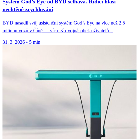
Systém God’s Eye od BYD selhává. Řidiči hlásí
nechtěné zrychlování
BYD nasadil svůj asistenční systém God’s Eye na více než 2,5
milionu vozů v Číně — víc než dvojnásobek uživatelů...
31. 3. 2026
•
5 min