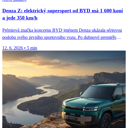
Denza Z: elektrický supersport od BYD má 1 600 koní
a jede 350 km/h
Prémiová značka koncernu BYD jménem Denza ukázala sériovou
podobu svého prvního sportovního vozu. Po dubnové premiéře
kabrioletu na autosalonu v...
12. 6. 2026
•
5 min