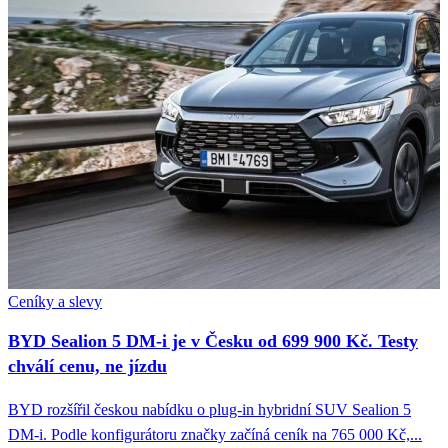
Ceníky a slevy
BYD Sealion 5 DM-i je v Česku od 699 900 Kč. Testy
chválí cenu, ne jízdu
BYD rozšířil českou nabídku o plug-in hybridní SUV Sealion 5
DM-i. Podle konfigurátoru značky začíná ceník na 765 000 Kč,...