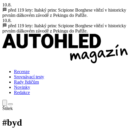
10.8.
🏁 před 119 lety:
Italský princ Scipione Borghese vítězí v historicky
prvním dálkovém závodě z Pekingu do Paříže.
10.8.
🏁 před 119 lety:
Italský princ Scipione Borghese vítězí v historicky
prvním dálkovém závodě z Pekingu do Paříže.
Recenze
Srovnávací testy
Rady řidičům
Novinky
Redakce
Štítek
#byd