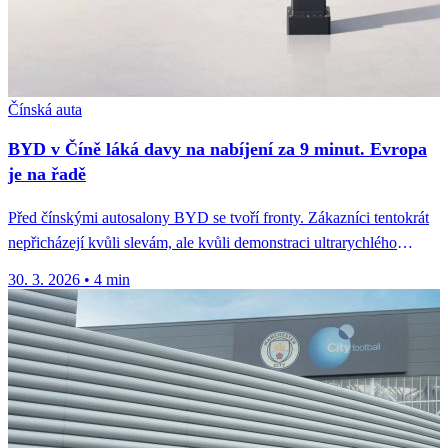
Čínská auta
BYD v Číně láká davy na nabíjení za 9 minut. Evropa
je na řadě
Před čínskými autosalony BYD se tvoří fronty. Zákazníci tentokrát
nepřicházejí kvůli slevám, ale kvůli demonstraci ultrarychlého
nabíjení — z 10...
30. 3. 2026
•
4 min