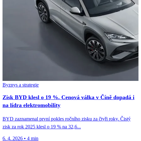
Byznys a strategie
Zisk BYD klesl o 19 %. Cenová válka v Číně dopadá i
na lídra elektromobility
BYD zaznamenal první pokles ročního zisku za čtyři roky. Čistý
zisk za rok 2025 klesl o 19 % na 32,6...
6. 4. 2026
•
4 min