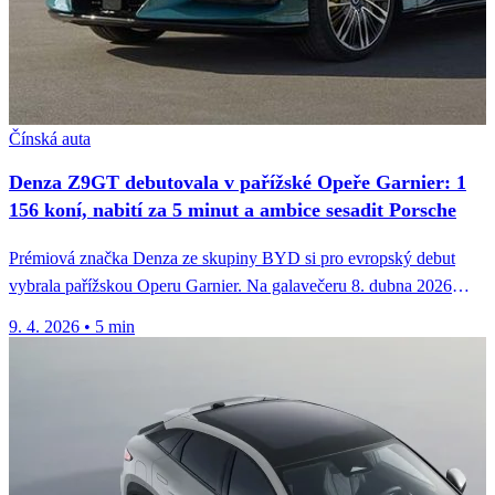
Čínská auta
Denza Z9GT debutovala v pařížské Opeře Garnier: 1
156 koní, nabití za 5 minut a ambice sesadit Porsche
Prémiová značka Denza ze skupiny BYD si pro evropský debut
vybrala pařížskou Operu Garnier. Na galavečeru 8. dubna 2026
představila...
9. 4. 2026
•
5 min