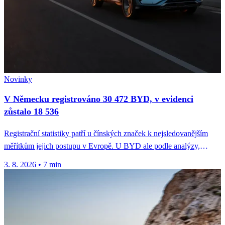
Novinky
V Německu registrováno 30 472 BYD, v evidenci
zůstalo 18 536
Registrační statistiky patří u čínských značek k nejsledovanějším
měřítkům jejich postupu v Evropě. U BYD ale podle analýzy,
kterou koncem...
3. 8. 2026
•
7 min