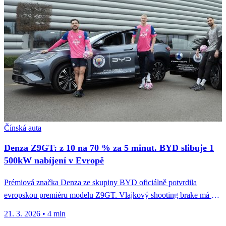
Čínská auta
Denza Z9GT: z 10 na 70 % za 5 minut. BYD slibuje 1
500kW nabíjení v Evropě
Prémiová značka Denza ze skupiny BYD oficiálně potvrdila
evropskou premiéru modelu Z9GT. Vlajkový shooting brake má být
prvním sériově prodávaným...
21. 3. 2026
•
4 min