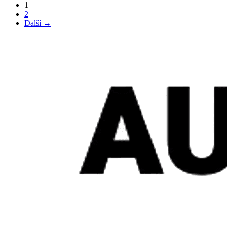
1
2
Další →