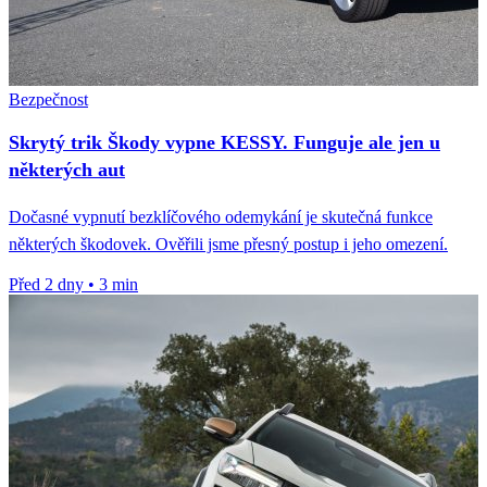
Bezpečnost
Skrytý trik Škody vypne KESSY. Funguje ale jen u
některých aut
Dočasné vypnutí bezklíčového odemykání je skutečná funkce
některých škodovek. Ověřili jsme přesný postup i jeho omezení.
Před 2 dny
•
3 min