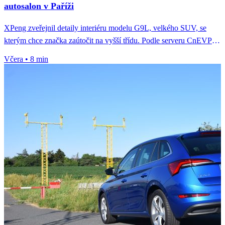
autosalon v Paříži
XPeng zveřejnil detaily interiéru modelu G9L, velkého SUV, se
kterým chce značka zaútočit na vyšší třídu. Podle serveru CnEVPost
jde...
Včera
•
8 min