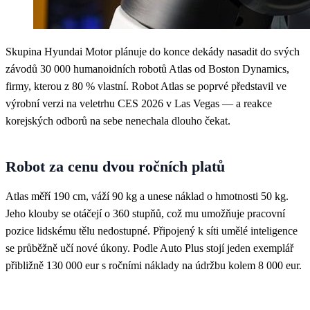
Skupina Hyundai Motor plánuje do konce dekády nasadit do svých
závodů 30 000 humanoidních robotů Atlas od Boston Dynamics,
firmy, kterou z 80 % vlastní. Robot Atlas se poprvé představil ve
výrobní verzi na veletrhu CES 2026 v Las Vegas — a reakce
korejských odborů na sebe nenechala dlouho čekat.
Robot za cenu dvou ročních platů
Atlas měří 190 cm, váží 90 kg a unese náklad o hmotnosti 50 kg.
Jeho klouby se otáčejí o 360 stupňů, což mu umožňuje pracovní
pozice lidskému tělu nedostupné. Připojený k síti umělé inteligence
se průběžně učí nové úkony. Podle Auto Plus stojí jeden exemplář
přibližně 130 000 eur s ročními náklady na údržbu kolem 8 000 eur.