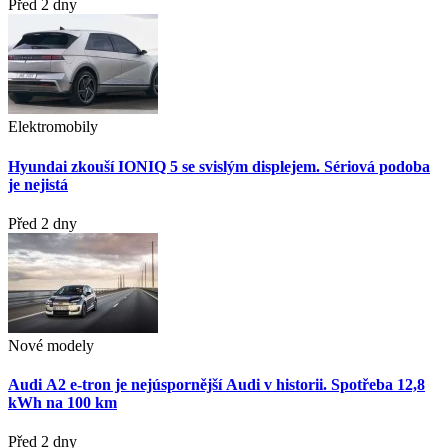
Před 2 dny
Elektromobily
Hyundai zkouší IONIQ 5 se svislým displejem. Sériová podoba
je nejistá
Před 2 dny
Nové modely
Audi A2 e-tron je nejúspornější Audi v historii. Spotřeba 12,8
kWh na 100 km
Před 2 dny