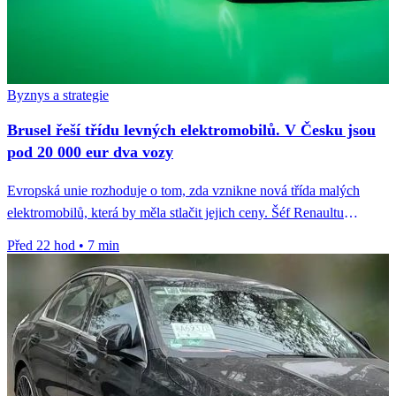
Byznys a strategie
Brusel řeší třídu levných elektromobilů. V Česku jsou
pod 20 000 eur dva vozy
Evropská unie rozhoduje o tom, zda vznikne nová třída malých
elektromobilů, která by měla stlačit jejich ceny. Šéf Renaultu
François...
Před 22 hod
•
7 min