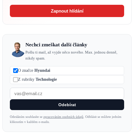
Zapnout hlídání
Nechci zmeškat další články
Pošlu ti mail, až vyjde něco nového. Max. jednou denně,
nikdy spam.
O značce
Hyundai
Z rubriky
Technologie
Odebírat
Odesláním souhlasíte se
zpracováním osobních údajů
. Odhlásit se můžete jedním
kliknutím v každém e-mailu.