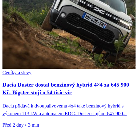
Ceníky a slevy
Dacia Duster dostal benzinový hybrid 4×4 za 645 900
Kč. Bigster stojí o 54 tisíc víc
Dacia přidává k dvoupalivovému 4x4 také benzinový hybrid s
výkonem 113 kW a automatem EDC. Duster stojí od 645 900...
Před 2 dny
•
3 min