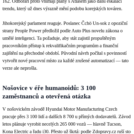
162. Odboráři proto vnímají plány s Atlasem jako další eskalaci
trendu, který už dnes výrazně mění podobu korejských továren.
Jihokorejský parlament reaguje. Poslanec Čchö Un-sok z opoziční
strany People Power předložil podle Auto Plus novelu zákona o
umělé inteligenci. Ta požaduje, aby stát zajistil propuštěným
pracovníkům přístup k rekvalifikačním programům a finanční
zajištění na přechodné období. Původní návrh počítal s povinností
vytvořit nové pracovní místo za každé zrušené automatizací — tato
verze ale neprošla.
Nošovice v éře humanoidů: 3 100
zaměstnanců a otevřená otázka
V nošovickém závodě Hyundai Motor Manufacturing Czech
pracuje přes 3 100 lidí a dalších 8 700 u přímých dodavatelů. Závod
letos plánuje vyrobit necelých 265 000 vozů — hlavně Tucson,
Kona Electric a řadu i30. Přesto už škrtá: podle Zdopravy.cz ruší sto