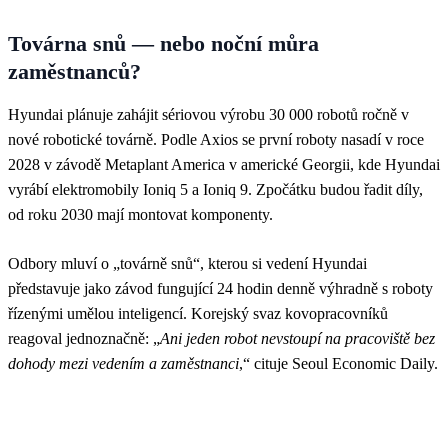
Továrna snů — nebo noční můra
zaměstnanců?
Hyundai plánuje zahájit sériovou výrobu 30 000 robotů ročně v
nové robotické továrně. Podle Axios se první roboty nasadí v roce
2028 v závodě Metaplant America v americké Georgii, kde Hyundai
vyrábí elektromobily Ioniq 5 a Ioniq 9. Zpočátku budou řadit díly,
od roku 2030 mají montovat komponenty.
Odbory mluví o „továrně snů“, kterou si vedení Hyundai
představuje jako závod fungující 24 hodin denně výhradně s roboty
řízenými umělou inteligencí. Korejský svaz kovopracovníků
reagoval jednoznačně: „
Ani jeden robot nevstoupí na pracoviště bez
dohody mezi vedením a zaměstnanci
,“ cituje Seoul Economic Daily.