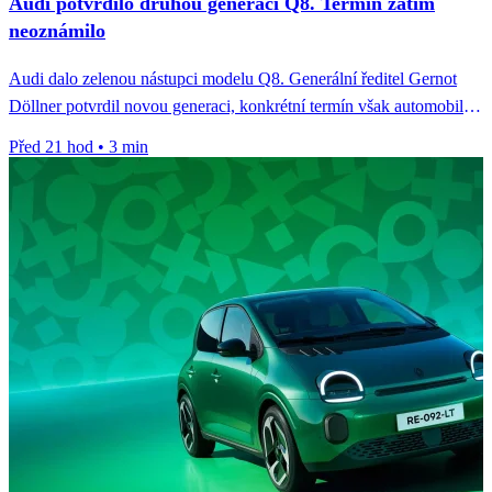
Audi potvrdilo druhou generaci Q8. Termín zatím
neoznámilo
Audi dalo zelenou nástupci modelu Q8. Generální ředitel Gernot
Döllner potvrdil novou generaci, konkrétní termín však automobilka
zatím neoznámila.
Před 21 hod
•
3 min