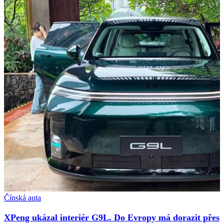
Čínská auta
XPeng ukázal interiér G9L. Do Evropy má dorazit přes