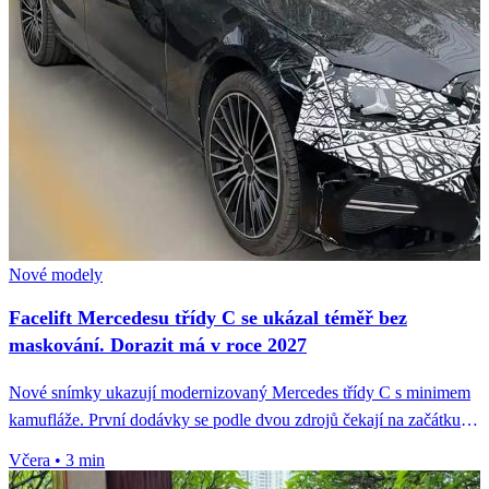
Nové modely
Facelift Mercedesu třídy C se ukázal téměř bez
maskování. Dorazit má v roce 2027
Nové snímky ukazují modernizovaný Mercedes třídy C s minimem
kamufláže. První dodávky se podle dvou zdrojů čekají na začátku
roku...
Včera
•
3 min