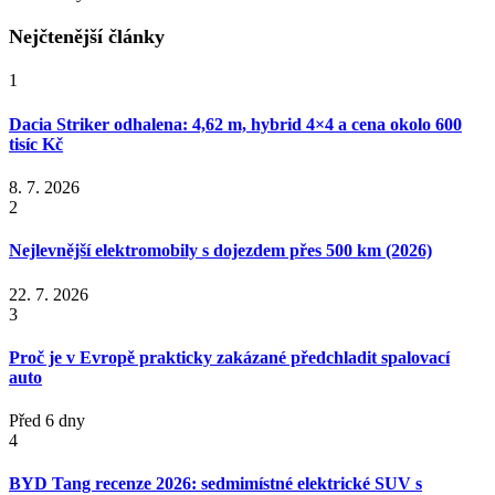
Nejčtenější články
1
Dacia Striker odhalena: 4,62 m, hybrid 4×4 a cena okolo 600
tisíc Kč
8. 7. 2026
2
Nejlevnější elektromobily s dojezdem přes 500 km (2026)
22. 7. 2026
3
Proč je v Evropě prakticky zakázané předchladit spalovací
auto
Před 6 dny
4
BYD Tang recenze 2026: sedmimístné elektrické SUV s