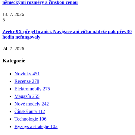
německými rozměry a čínskou cenou
13. 7. 2026
5
Zeekr 9X přejel hranici. Navigace ani víčko nádrže pak přes 30
hodin nefungovaly
24. 7. 2026
Kategorie
Novinky
451
Recenze
278
Elektromobily
275
Magazín
255
Nové modely
242
Čínská auta
112
Technologie
106
Byznys a strategie
102