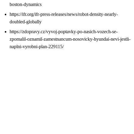
boston-dynamics
https://ifr.org/ifr-press-releases/news/robot-density-nearly-
doubled-globally
https://zdopravy.cz/vyvoj-poptavky-po-nasich-vozech-se-
zpomalil-oznamil-zamestnancum-nosovicky-hyundai-nevi-jestli-
naplni-vyrobni-plan-229115/