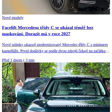
Nové modely
Facelift Mercedesu třídy C se ukázal téměř bez
maskování. Dorazit má v roce 2027
Nové snímky ukazují modernizovaný Mercedes třídy C s minimem
kamufláže. První dodávky se podle dvou zdrojů čekají na začátku
roku...
Před 1 dnem
•
3 min