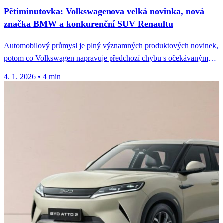
Pětiminutovka: Volkswagenova velká novinka, nová
značka BMW a konkurenční SUV Renaultu
Automobilový průmysl je plný významných produktových novinek,
potom co Volkswagen napravuje předchozí chybu s očekávaným
uvedením nového modelu. BMW navíc...
4. 1. 2026
•
4 min