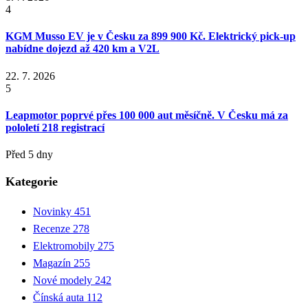
4
KGM Musso EV je v Česku za 899 900 Kč. Elektrický pick-up
nabídne dojezd až 420 km a V2L
22. 7. 2026
5
Leapmotor poprvé přes 100 000 aut měsíčně. V Česku má za
pololetí 218 registrací
Před 5 dny
Kategorie
Novinky
451
Recenze
278
Elektromobily
275
Magazín
255
Nové modely
242
Čínská auta
112