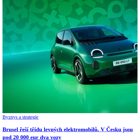
Byznys a strategie
Brusel řeší třídu levných elektromobilů. V Česku jsou
pod 20 000 eur dva vozy