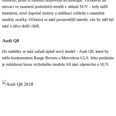
oblíbené, proto si zaslouží nejnovější technologie. Očekávat lze
inovaci ve znamení posledních trendů v oblasti SUV – tedy nižší
hmotnost, nové úsporné motory a unifikaci vzhledu s ostatními
modely značky. Očekává se také prostornější interiér, vůz by měl být
také o něco delší i širší.
Audi Q8
Do nabídky se také zařadí úplně nový model – Audi Q8, které by
mělo konkurentem Range Roveru a Mercedesu GLS. Jeho posláním
je nabídnout luxus vrcholného modelu A8 také zájemcům o SUV.