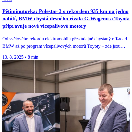
Pětiminutovka: Polestar 3 s rekordem 935 km na jedno
nabití, BMW chystá drsného rivala G‑Wagenu a Toyota
připravuje nové vícepalivové motory
Od světového rekordu elektromobilu přes údajně chystaný off‑road
BMW až po program vícepalivových motorů Toyoty – zde jsou
klíčové produktové...
13. 8. 2025
•
8 min