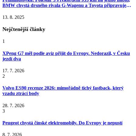
BMW chystá drsného rivala G‑Wagenu a Toyota připravuje
nové vícepalivové motory
13. 8. 2025
Nejčtenější články
1
XPeng G7 měl podle avíz přijít do Evropy. Nedorazil, v Česku
jezdí dva
17. 7. 2026
2
Volvo ES90 recenze 2026: mimořádně tichý fastback, který
vzadu ztrácí body
28. 7. 2026
3
Peugeot chystá čínské elektromobily. Do Evropy je nepustí
8. 7. 2026