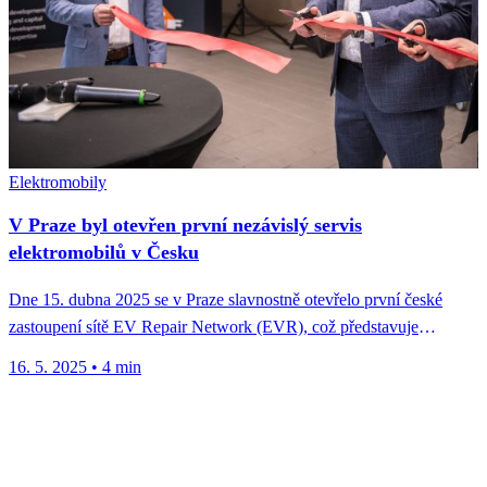
Elektromobily
V Praze byl otevřen první nezávislý servis
elektromobilů v Česku
Dne 15. dubna 2025 se v Praze slavnostně otevřelo první české
zastoupení sítě EV Repair Network (EVR), což představuje
důležitý...
16. 5. 2025
•
4 min