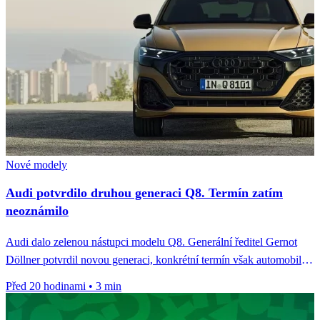
Nové modely
Audi potvrdilo druhou generaci Q8. Termín zatím
neoznámilo
Audi dalo zelenou nástupci modelu Q8. Generální ředitel Gernot
Döllner potvrdil novou generaci, konkrétní termín však automobilka
zatím neoznámila.
Před 20 hodinami
•
3 min