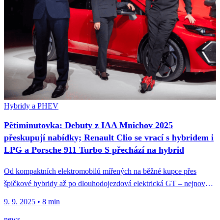
Hybridy a PHEV
Pětiminutovka: Debuty z IAA Mnichov 2025
přeskupují nabídky; Renault Clio se vrací s hybridem i
LPG a Porsche 911 Turbo S přechází na hybrid
Od kompaktních elektromobilů mířených na běžné kupce přes
špičkové hybridy až po dlouhodojezdová elektrická GT – nejnovější
vlna novinek přináší...
9. 9. 2025
•
8 min
news