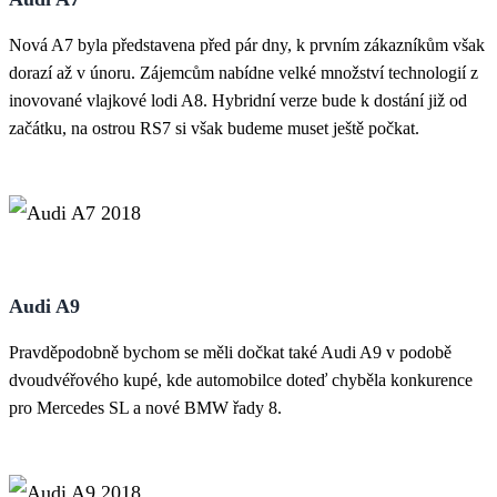
Nová A7 byla představena před pár dny, k prvním zákazníkům však
dorazí až v únoru. Zájemcům nabídne velké množství technologií z
inovované vlajkové lodi A8. Hybridní verze bude k dostání již od
začátku, na ostrou RS7 si však budeme muset ještě počkat.
Audi A9
Pravděpodobně bychom se měli dočkat také Audi A9 v podobě
dvoudvéřového kupé, kde automobilce doteď chyběla konkurence
pro Mercedes SL a nové BMW řady 8.