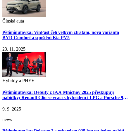
Čínská auta
Pětiminutovka: VinFast čelí velkým ztrátám, nová varianta
BYD Comfort a spuštění Kia PV5
23. 11. 2025
Hybridy a PHEV
Pětiminutovka: Debuty z IAA Mnichov 2025 přeskupují
nabídky; Renault Clio se vrací s hybridem i LPG a Porsche 911
Turbo S přechází na hybrid
9. 9. 2025
news
Pětiminutovka: Polestar 3 s rekordem 935 km na jedno nabití,