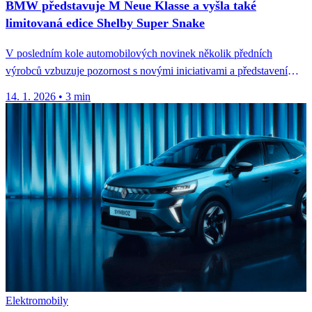
BMW představuje M Neue Klasse a vyšla také
limitovaná edice Shelby Super Snake
V posledním kole automobilových novinek několik předních
výrobců vzbuzuje pozornost s novými iniciativami a představením
vozidel, která zdůrazňují měnící se...
14. 1. 2026
•
3 min
Elektromobily