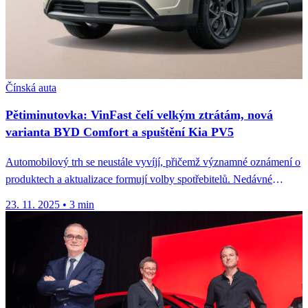
Čínská auta
Pětiminutovka: VinFast čelí velkým ztrátám, nová
varianta BYD Comfort a spuštění Kia PV5
Automobilový trh se neustále vyvíjí, přičemž významné oznámení o
produktech a aktualizace formují volby spotřebitelů. Nedávné
události ukazují na finanční...
23. 11. 2025
•
3 min