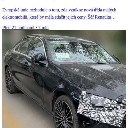
Evropská unie rozhoduje o tom, zda vznikne nová třída malých
elektromobilů, která by měla stlačit jejich ceny. Šéf Renaultu
François...
Před 21 hodinami
•
7 min