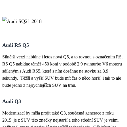
Audi RS Q5
Silnější verzi nabídne i letos nová Q5, a to rovnou s označením RS.
RS Q5 nabídne téměř 450 koní v podobě 2.9 twinturbo V6 motoru
sdíleným s Audi RS5, která s ním dosáhne na stovku za 3.9
sekundy. Těžší a vyšší SUV bude mít čas o něco horší, i tak to ale
bude jedno z nejrychlejších SUV na trhu.
Audi Q3
Modernizací by měla projít také Q3, současná generace z roku
2015 je z SUV této značky nejstarší a toho střední SUV je velmi