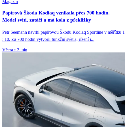
Magazín
Papírová Škoda Kodiaq vznikala přes 700 hodin.
Model svítí, zatáčí a má kola z překližky
Petr Seemann navrhl papírovou Škodu Kodiaq Sportline v měřítku 1
: 10. Za 700 hodin vytvořil funkční světla, řízení i...
Včera
•
2 min