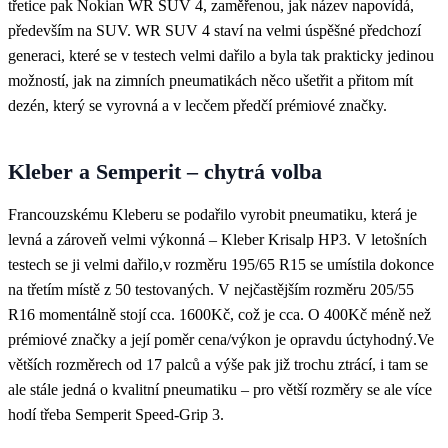
třetice pak
Nokian WR SUV 4
, zaměřenou, jak název napovídá,
především na SUV. WR SUV 4 staví na velmi úspěšné předchozí
generaci, které se v testech velmi dařilo a byla tak prakticky jedinou
možností, jak na zimních pneumatikách něco ušetřit a přitom mít
dezén, který se vyrovná a v lecčem předčí prémiové značky.
Kleber a Semperit – chytrá volba
Francouzskému Kleberu se podařilo vyrobit pneumatiku, která je
levná a zároveň velmi výkonná –
Kleber Krisalp HP3
. V letošních
testech se ji velmi dařilo,v rozměru 195/65 R15 se umístila dokonce
na třetím místě z 50 testovaných. V nejčastějším rozměru 205/55
R16 momentálně stojí cca. 1600Kč, což je cca. O 400Kč méně než
prémiové značky a její poměr cena/výkon je opravdu úctyhodný.Ve
větších rozměrech od 17 palců a výše pak již trochu ztrácí, i tam se
ale stále jedná o kvalitní pneumatiku – pro větší rozměry se ale více
hodí třeba Semperit Speed-Grip 3.