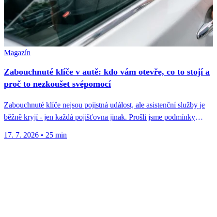
Magazín
Zabouchnuté klíče v autě: kdo vám otevře, co to stojí a
proč to nezkoušet svépomocí
Zabouchnuté klíče nejsou pojistná událost, ale asistenční služby je
běžně kryjí - jen každá pojišťovna jinak. Prošli jsme podmínky
osmi...
17. 7. 2026
•
25 min