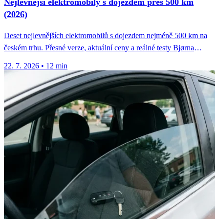
Nejlevnější elektromobily s dojezdem přes 500 km
(2026)
Deset nejlevnějších elektromobilů s dojezdem nejméně 500 km na
českém trhu. Přesné verze, aktuální ceny a reálné testy Bjørna
Nylanda.
22. 7. 2026
•
12 min