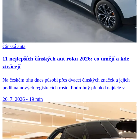
Čínská auta
11 nejlepších čínských aut roku 2026: co umějí a kde
ztrácejí
Na českém trhu dnes působí přes dvacet čínských značek a jejich
podíl na nových registracích roste. Podrobný přehled najdete v...
26. 7. 2026
•
19 min