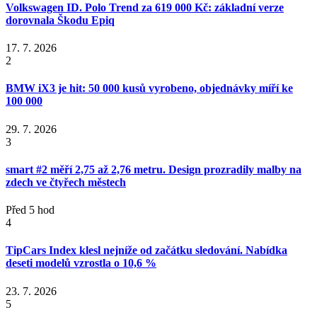
Volkswagen ID. Polo Trend za 619 000 Kč: základní verze
dorovnala Škodu Epiq
17. 7. 2026
2
BMW iX3 je hit: 50 000 kusů vyrobeno, objednávky míří ke
100 000
29. 7. 2026
3
smart #2 měří 2,75 až 2,76 metru. Design prozradily malby na
zdech ve čtyřech městech
Před 5 hod
4
TipCars Index klesl nejníže od začátku sledování. Nabídka
deseti modelů vzrostla o 10,6 %
23. 7. 2026
5