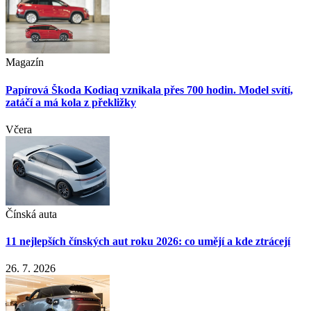
Magazín
Papírová Škoda Kodiaq vznikala přes 700 hodin. Model svítí,
zatáčí a má kola z překližky
Včera
Čínská auta
11 nejlepších čínských aut roku 2026: co umějí a kde ztrácejí
26. 7. 2026