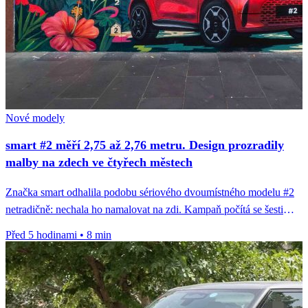
Nové modely
smart #2 měří 2,75 až 2,76 metru. Design prozradily
malby na zdech ve čtyřech městech
Značka smart odhalila podobu sériového dvoumístného modelu #2
netradičně: nechala ho namalovat na zdi. Kampaň počítá se šesti
městy, hotové...
Před 5 hodinami
•
8 min