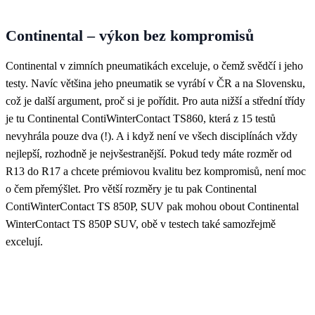
Continental – výkon bez kompromisů
Continental v zimních pneumatikách exceluje, o čemž svědčí i jeho
testy. Navíc většina jeho pneumatik se vyrábí v ČR a na Slovensku,
což je další argument, proč si je pořídit. Pro auta nižší a střední třídy
je tu
Continental ContiWinterContact TS860
, která z 15 testů
nevyhrála pouze dva (!). A i když není ve všech disciplínách vždy
nejlepší, rozhodně je nejvšestranější. Pokud tedy máte rozměr od
R13 do R17 a chcete prémiovou kvalitu bez kompromisů, není moc
o čem přemýšlet. Pro větší rozměry je tu pak
Continental
ContiWinterContact TS 850P
, SUV pak mohou obout
Continental
WinterContact TS 850P SUV
, obě v testech také samozřejmě
excelují.