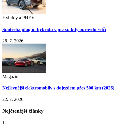
Hybridy a PHEV
Spotřeba plug-in hybridu v praxi: kdy opravdu šetří
26. 7. 2026
Magazín
Nejlevnější elektromobily s dojezdem přes 500 km (2026)
22. 7. 2026
Nejčtenější články
1