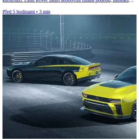
kamufláží. Land Rover zatím nepotvrdil finální podobu, nabídku
motorů ani termín...
Před 5 hodinami
•
3 min