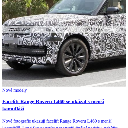
Nové modely
Facelift Range Roveru L460 se ukázal s menší
kamufláží
Nové fotografie ukazují facelift Range Roveru L460 s menší