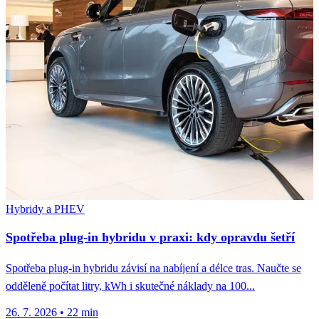
Hybridy a PHEV
Spotřeba plug-in hybridu v praxi: kdy opravdu šetří
Spotřeba plug-in hybridu závisí na nabíjení a délce tras. Naučte se
odděleně počítat litry, kWh i skutečné náklady na 100...
26. 7. 2026
•
22 min