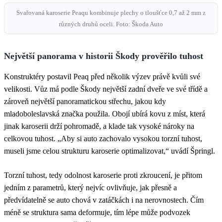
Svařovaná karoserie Peaqu kombinuje plechy o tloušťce 0,7 až 2 mm z
různých druhů oceli. Foto: Škoda Auto
Největší panorama v historii Škody prověřilo tuhost
Konstruktéry postavil Peaq před několik výzev právě kvůli své
velikosti. Vůz má podle Škody největší zadní dveře ve své třídě a
zároveň největší panoramatickou střechu, jakou kdy
mladoboleslavská značka použila. Obojí ubírá kovu z míst, která
jinak karoserii drží pohromadě, a klade tak vysoké nároky na
celkovou tuhost. „Aby si auto zachovalo vysokou torzní tuhost,
museli jsme celou strukturu karoserie optimalizovat,“ uvádí Špringl.
Torzní tuhost, tedy odolnost karoserie proti zkroucení, je přitom
jedním z parametrů, který nejvíc ovlivňuje, jak přesně a
předvídatelně se auto chová v zatáčkách i na nerovnostech. Čím
méně se struktura sama deformuje, tím lépe může podvozek