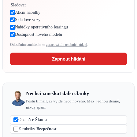
Sledovat
Akční nabídky
Skladové vozy
Nabídky operativního leasingu
Dostupnost nového modelu
Odesláním souhlasíte se
zpracováním osobních údajů
.
Zapnout hlídání
Nechci zmeškat další články
Pošlu ti mail, až vyjde něco nového. Max. jednou denně,
nikdy spam.
O značce
Škoda
Z rubriky
Bezpečnost