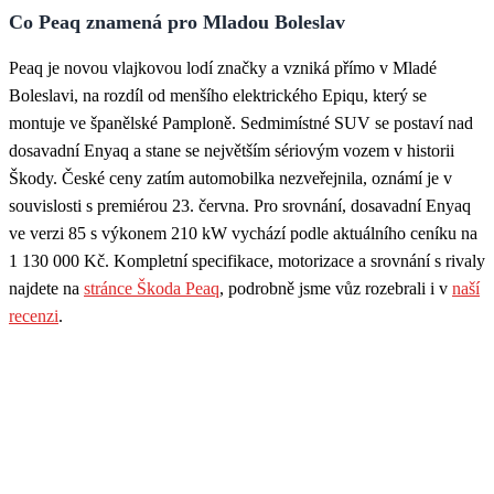
Co Peaq znamená pro Mladou Boleslav
Peaq je novou vlajkovou lodí značky a vzniká přímo v Mladé
Boleslavi, na rozdíl od menšího elektrického Epiqu, který se
montuje ve španělské Pamploně. Sedmimístné SUV se postaví nad
dosavadní Enyaq a stane se největším sériovým vozem v historii
Škody. České ceny zatím automobilka nezveřejnila, oznámí je v
souvislosti s premiérou 23. června. Pro srovnání, dosavadní Enyaq
ve verzi 85 s výkonem 210 kW vychází podle aktuálního ceníku na
1 130 000 Kč. Kompletní specifikace, motorizace a srovnání s rivaly
najdete na
stránce Škoda Peaq
, podrobně jsme vůz rozebrali i v
naší
recenzi
.