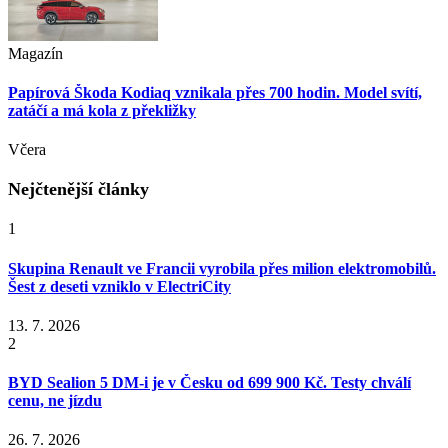
Magazín
Papírová Škoda Kodiaq vznikala přes 700 hodin. Model svítí,
zatáčí a má kola z překližky
Včera
Nejčtenější články
1
Skupina Renault ve Francii vyrobila přes milion elektromobilů.
Šest z deseti vzniklo v ElectriCity
13. 7. 2026
2
BYD Sealion 5 DM-i je v Česku od 699 900 Kč. Testy chválí
cenu, ne jízdu
26. 7. 2026