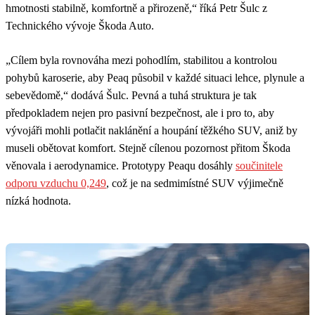
hmotnosti stabilně, komfortně a přirozeně,“ říká Petr Šulc z
Technického vývoje Škoda Auto.
„Cílem byla rovnováha mezi pohodlím, stabilitou a kontrolou
pohybů karoserie, aby Peaq působil v každé situaci lehce, plynule a
sebevědomě,“ dodává Šulc. Pevná a tuhá struktura je tak
předpokladem nejen pro pasivní bezpečnost, ale i pro to, aby
vývojáři mohli potlačit naklánění a houpání těžkého SUV, aniž by
museli obětovat komfort. Stejně cílenou pozornost přitom Škoda
věnovala i aerodynamice. Prototypy Peaqu dosáhly
součinitele
odporu vzduchu 0,249
, což je na sedmimístné SUV výjimečně
nízká hodnota.