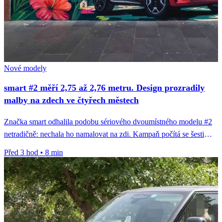
Nové modely
smart #2 měří 2,75 až 2,76 metru. Design prozradily
malby na zdech ve čtyřech městech
Značka smart odhalila podobu sériového dvoumístného modelu #2
netradičně: nechala ho namalovat na zdi. Kampaň počítá se šesti
městy, hotové...
Před 3 hod
•
8 min