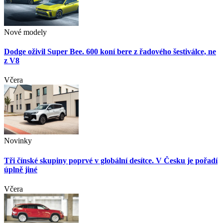
Nové modely
Dodge oživil Super Bee. 600 koní bere z řadového šestiválce, ne
z V8
Včera
Novinky
Tři čínské skupiny poprvé v globální desítce. V Česku je pořadí
úplně jiné
Včera