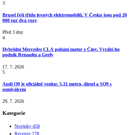
3
Brusel řeší třídu levných elektromobilů. V Česku jsou pod 20
000 eur dva vozy
Před 3 dny
4
Hybridní Mercedes CLA pohání motor z Číny. Vyrábí ho
podnik Renaultu a Geely
17. 7. 2026
5
Audi Q9 je oficiálně venku: 5,31 metru, diesel a SQ9 s
osmiválcem
29. 7. 2026
Kategorie
Novinky
458
Recenze
278