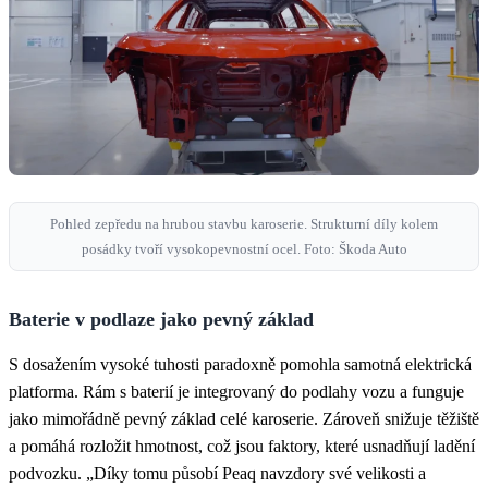
Pohled zepředu na hrubou stavbu karoserie. Strukturní díly kolem
posádky tvoří vysokopevnostní ocel. Foto: Škoda Auto
Baterie v podlaze jako pevný základ
S dosažením vysoké tuhosti paradoxně pomohla samotná elektrická
platforma. Rám s baterií je integrovaný do podlahy vozu a funguje
jako mimořádně pevný základ celé karoserie. Zároveň snižuje těžiště
a pomáhá rozložit hmotnost, což jsou faktory, které usnadňují ladění
podvozku. „Díky tomu působí Peaq navzdory své velikosti a