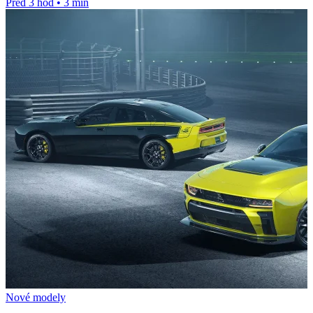
Před 3 hod
•
3 min
Nové modely