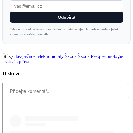
Odebírat
Odesláním souhlasíte se
zpracováním osobních údajů
. Odhlásit se můžete jedním
kliknutím v každém e-mailu.
Štítky:
bezpečnost
elektromobily
Škoda
Škoda Peaq
technologie
tisková zpráva
Diskuze