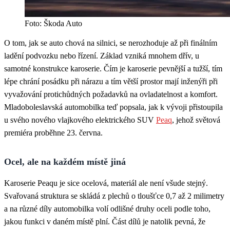
Foto: Škoda Auto
O tom, jak se auto chová na silnici, se nerozhoduje až při finálním
ladění podvozku nebo řízení. Základ vzniká mnohem dřív, u
samotné konstrukce karoserie. Čím je karoserie pevnější a tužší, tím
lépe chrání posádku při nárazu a tím větší prostor mají inženýři při
vyvažování protichůdných požadavků na ovladatelnost a komfort.
Mladoboleslavská automobilka teď popsala, jak k vývoji přistoupila
u svého nového vlajkového elektrického SUV
Peaq
, jehož světová
premiéra proběhne 23. června.
Ocel, ale na každém místě jiná
Karoserie Peaqu je sice ocelová, materiál ale není všude stejný.
Svařovaná struktura se skládá z plechů o tloušťce 0,7 až 2 milimetry
a na různé díly automobilka volí odlišné druhy oceli podle toho,
jakou funkci v daném místě plní. Část dílů je natolik pevná, že