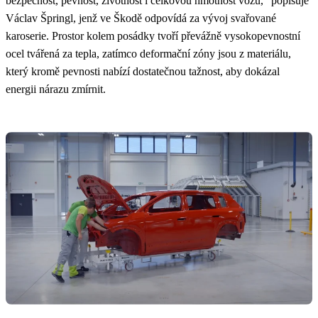
bezpečnost, pevnost, životnost i celkovou hmotnost vozu,“ popisuje
Václav Špringl, jenž ve Škodě odpovídá za vývoj svařované
karoserie. Prostor kolem posádky tvoří převážně vysokopevnostní
ocel tvářená za tepla, zatímco deformační zóny jsou z materiálu,
který kromě pevnosti nabízí dostatečnou tažnost, aby dokázal
energii nárazu zmírnit.