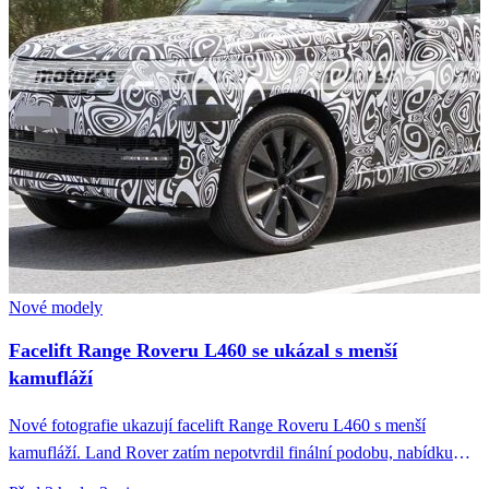
Nové modely
Facelift Range Roveru L460 se ukázal s menší
kamufláží
Nové fotografie ukazují facelift Range Roveru L460 s menší
kamufláží. Land Rover zatím nepotvrdil finální podobu, nabídku
motorů ani termín...