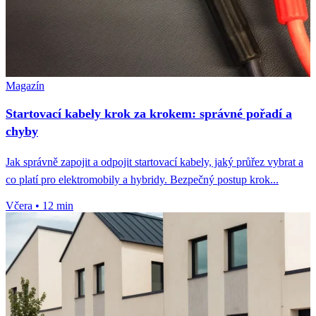
Magazín
Startovací kabely krok za krokem: správné pořadí a
chyby
Jak správně zapojit a odpojit startovací kabely, jaký průřez vybrat a
co platí pro elektromobily a hybridy. Bezpečný postup krok...
Včera
•
12 min