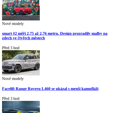
Nové modely
smart #2 měří 2,75 až 2,76 metru. Design prozradily malby na
zdech ve čtyřech městech
Před 3 hod
Nové modely
Facelift Range Roveru L460 se ukázal s menší kamufláží
Před 3 hod