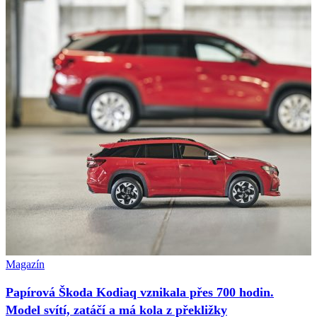
Magazín
Papírová Škoda Kodiaq vznikala přes 700 hodin.
Model svítí, zatáčí a má kola z překližky