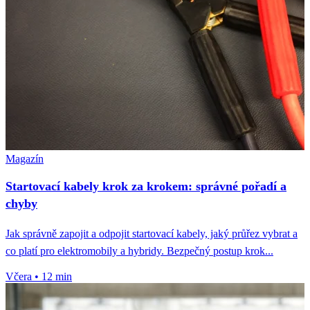
Magazín
Startovací kabely krok za krokem: správné pořadí a
chyby
Jak správně zapojit a odpojit startovací kabely, jaký průřez vybrat a
co platí pro elektromobily a hybridy. Bezpečný postup krok...
Včera
•
12 min