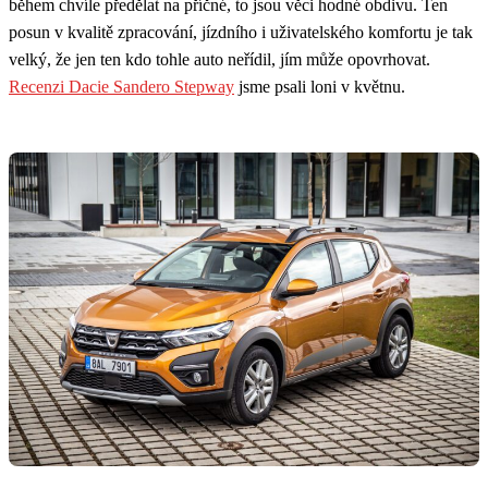
během chvíle předělat na příčné, to jsou věci hodné obdivu. Ten
posun v kvalitě zpracování, jízdního i uživatelského komfortu je tak
velký, že jen ten kdo tohle auto neřídil, jím může opovrhovat.
Recenzi Dacie Sandero Stepway
jsme psali loni v květnu.