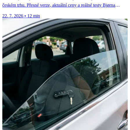
českém trhu. Přesné verze, aktuální ceny a reálné testy Bjørna
Nylanda.
22. 7. 2026
•
12 min