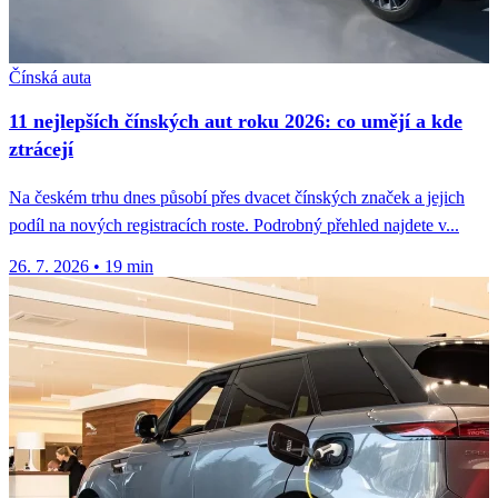
Čínská auta
11 nejlepších čínských aut roku 2026: co umějí a kde
ztrácejí
Na českém trhu dnes působí přes dvacet čínských značek a jejich
podíl na nových registracích roste. Podrobný přehled najdete v...
26. 7. 2026
•
19 min