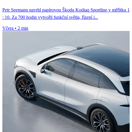
Petr Seemann navrhl papírovou Škodu Kodiaq Sportline v měřítku 1
: 10. Za 700 hodin vytvořil funkční světla, řízení i...
Včera
•
2 min