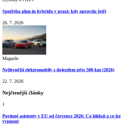
Spotřeba plug-in hybridu v praxi: kdy opravdu šetří
26. 7. 2026
Magazín
Nejlevnější elektromobily s dojezdem přes 500 km (2026)
22. 7. 2026
Nejčtenější články
1
Povinné asistenty v EU od července 2026: Co hlídají a co lze
vypnout