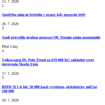
13. 7. 2026
2
Spotřeba plug-in hybridu v praxi: kdy opravdu šetří
26. 7. 2026
3
Audi potvrdilo druhou generaci Q8. Termín zatím neoznámilo
Před 3 dny
4
Volkswagen ID. Polo Trend za 619 000 Kč: základní verze
dorovnala Škodu Epiq
17. 7. 2026
5
BMW iX3 je hit: 50 000 kusů vyrobeno, objednávky míří ke
100 000
29. 7. 2026