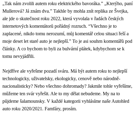
„Tak nám zvolili autem roku elektrického bavoráka.” „Kterýho, paní
Mullerová? Já znám dva.” Takhle by mohla znít replika ze Švejka,
ale jde o skutečnost roku 2022, která vyvolala v řadách českých
internetových komentátorů pořádný rozruch. “Všechno je to
zaplacené, nikdo tomu nerozumí, můj komentář celou situaci řeší a
moje deset let staré auto je nejlepší.” To je asi souhrn komentářů pod
články. A co bychom to byli za bulvární plátek, kdybychom se k
tomu nevyjádřili.
Nejdříve ale vyřešme pozadí sváru. Má být autem roku to nejlepší
technologicky, uživatelsky, ekologicky, cenově nebo národně-
nacionalisticky? Nebo všechno dohromady? Jakmile tohle vyřešíme,
můžeme ten svár vyřešit. Ale to my dělat nebudeme. My na to
půjdeme šalamounsky. V každé kategorii vyhlásíme naše Autohled
auto roku 2020/2021. Famfáry, prosím.